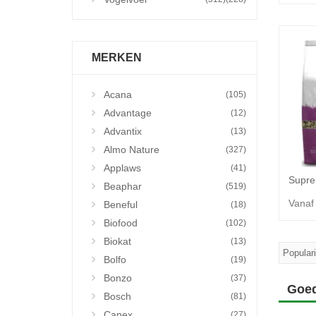
MERKEN
Acana
(105)
Advantage
(12)
Advantix
(13)
Almo Nature
(327)
Applaws
(41)
Beaphar
(519)
Vanaf
Beneful
(18)
Biofood
(102)
Biokat
(13)
Bolfo
(19)
Bonzo
(37)
Goed
Bosch
(81)
Canex
(27)