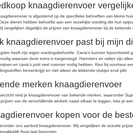
dkoop knaagdierenvoer vergelijk
agdierenvoer is afgestemd op de specifieke behoeften van kleine huisd
 Deze dieren hebben behoefte aan een vezelrijke voeding die hun spij
ij vergelijken dagelijks de prijzen van knaagdierenvoer bij de bekende on
k knaagdierenvoer past bij mijn d
agdier heeft zijn eigen voedingsbehoefte. Cavia's kunnen bijvoorbee
nodig waaraan deze extra is toegevoegd. Hamsters en ratten zijn allese
konijnen en cavia's juist veel ruwvoer nodig hebben. Kies bij voorkeur ee
dingsstoffen binnenkrijgt en niet alleen de lekkerste stukjes eruit pikt.
ende merken knaagdierenvoer
overzicht vind je knaagdierenvoer van bekende merken, waaronder Sup
prijzen van de verschillende winkels naast elkaar te leggen, kies je een
agdierenvoer kopen voor de beste
ieronder ons aanbod knaagdierenvoer. Wij vergelijken de actuele prijzen 
emakkelijk thuis laat bezorgen.