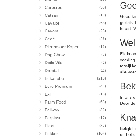
Goe
Carocroc
(56)
Catsan
(10)
Goed kna
gerbils.
Cavalor
(58)
houdt. W
Cavom
(23)
Cédé
(26)
Wel
Dierenvoer Kopen
(16)
Elk kna
Dog Chow
(7)
voeding 
Doils Vital
(2)
terwijl 
Drontal
(11)
alle voe
Eukanuba
(210)
Bek
Euro Premium
(43)
Exil
(13)
In ons 
Farm Food
(63)
Door de 
Feliway
(33)
Kna
Ferplast
(17)
Flexi
(87)
Bekijk h
Fokker
(104)
en het g