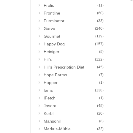
Frolic
(11)
Frontline
(60)
Furminator
(33)
Garvo
(240)
Gourmet
(119)
Happy Dog
(157)
Heiniger
(5)
Hill's
(122)
Hill's Prescription Diet
(45)
Hope Farms
(7)
Hopper
(1)
Iams
(138)
IFetch
(1)
Josera
(45)
Kerbl
(20)
Mansonil
(8)
Markus-Mühle
(32)