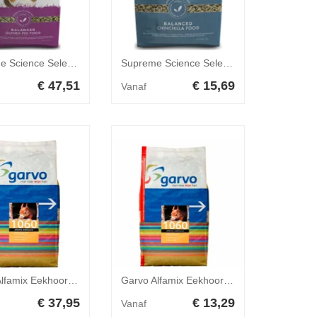
Supreme Science Selective Cavia 10 kg
Supreme Science Selective Chinchilla 1,5 kg
€ 47,51
€ 15,69
Vanaf
Garvo Alfamix Eekhoornvoer 11 kg
Garvo Alfamix Eekhoornvoer 2 kg
€ 37,95
€ 13,29
Vanaf