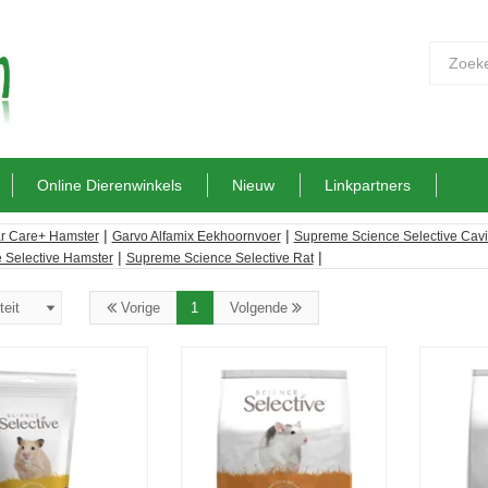
Online Dierenwinkels
Nieuw
Linkpartners
|
|
r Care+ Hamster
Garvo Alfamix Eekhoornvoer
Supreme Science Selective Cav
|
|
 Selective Hamster
Supreme Science Selective Rat
Vorige
1
Volgende