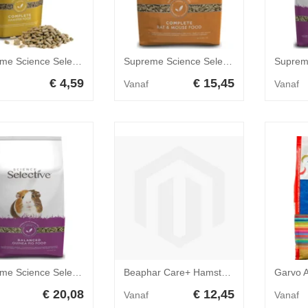
Supreme Science Selective Hamster 350 gr
Supreme Science Selective Rat 1,5 kg
€ 4,59
€ 15,45
Vanaf
Vanaf
Supreme Science Selective Cavia 3 kg
Beaphar Care+ Hamster 700 gr
€ 20,08
€ 12,45
Vanaf
Vanaf