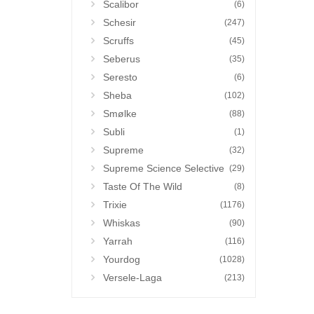
Scalibor
(6)
Schesir
(247)
Scruffs
(45)
Seberus
(35)
Seresto
(6)
Sheba
(102)
Smølke
(88)
Subli
(1)
Supreme
(32)
Supreme Science Selective
(29)
Taste Of The Wild
(8)
Trixie
(1176)
Whiskas
(90)
Yarrah
(116)
Yourdog
(1028)
Versele-Laga
(213)