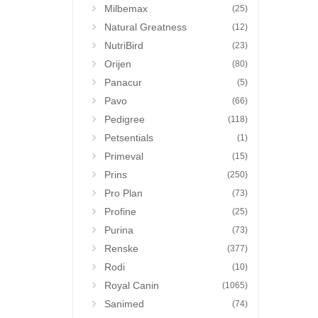
Milbemax
(25)
Natural Greatness
(12)
NutriBird
(23)
Orijen
(80)
Panacur
(5)
Pavo
(66)
Pedigree
(118)
Petsentials
(1)
Primeval
(15)
Prins
(250)
Pro Plan
(73)
Profine
(25)
Purina
(73)
Renske
(377)
Rodi
(10)
Royal Canin
(1065)
Sanimed
(74)