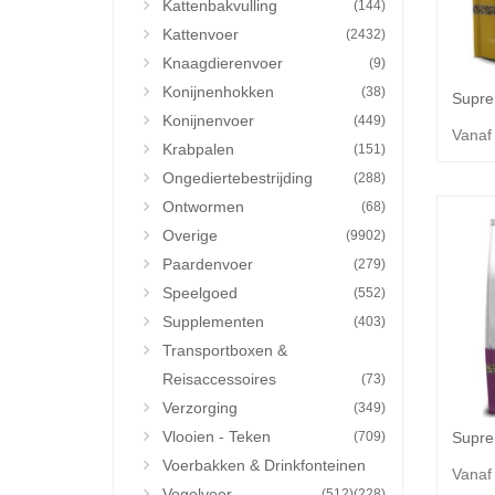
Kattenbakvulling
(144)
Kattenvoer
(2432)
Knaagdierenvoer
(9)
Konijnenhokken
(38)
Konijnenvoer
(449)
Vanaf
Krabpalen
(151)
Ongediertebestrijding
(288)
Ontwormen
(68)
Overige
(9902)
Paardenvoer
(279)
Speelgoed
(552)
Supplementen
(403)
Transportboxen &
Reisaccessoires
(73)
Verzorging
(349)
Vlooien - Teken
(709)
Voerbakken & Drinkfonteinen
Vanaf
Vogelvoer
(512)
(228)