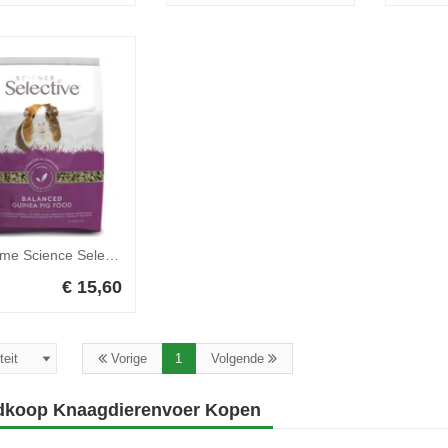
Supreme Science Selective Cavia 1,5 kg
€ 15,60
Vorige
1
Volgende
koop Knaagdierenvoer Kopen