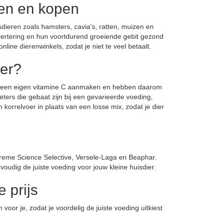
en en kopen
ieren zoals hamsters, cavia's, ratten, muizen en
svertering en hun voortdurend groeiende gebit gezond
line dierenwinkels, zodat je niet te veel betaalt.
ier?
ld geen eigen vitamine C aanmaken en hebben daarom
ters die gebaat zijn bij een gevarieerde voeding,
n korrelvoer in plaats van een losse mix, zodat je dier
reme Science Selective, Versele-Laga en Beaphar.
voudig de juiste voeding voor jouw kleine huisdier.
 prijs
voor je, zodat je voordelig de juiste voeding uitkiest