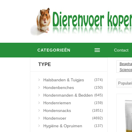
CATEGORIEËN
Contact
TYPE
Beapha
Science
Halsbanden & Tuigjes
(374)
Hondenbenches
(150)
Hondenmanden & Bedden
(645)
Hondenriemen
(159)
Hondensnacks
(1851)
Hondenvoer
(4692)
Hygiëne & Opruimen
(137)