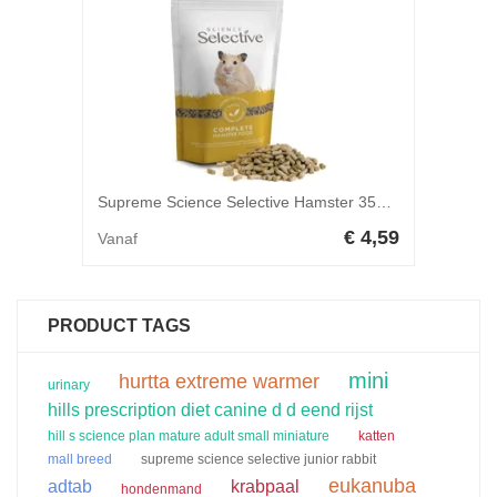
Supreme Science Selective Hamster 350 gr
€ 4,59
Vanaf
PRODUCT TAGS
mini
hurtta extreme warmer
urinary
hills prescription diet canine d d eend rijst
hill s science plan mature adult small miniature
katten
mall breed
supreme science selective junior rabbit
eukanuba
adtab
krabpaal
hondenmand