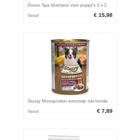
Douxo Spa shampoo voor puppy's 2 x 250 ml
€ 15,98
Vanaf
Stuzzy Monoprotein everzwijn nat hondenvoer (400 g) 1 doos (6 x 400 g)
€ 7,89
Vanaf