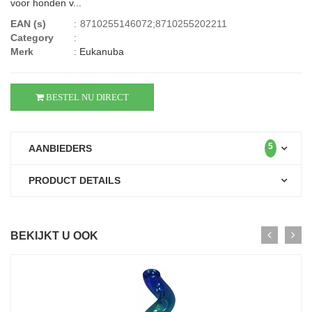
voor honden v...
EAN (s)
:
8710255146072;8710255202211
Category
:
Merk
:
Eukanuba
BESTEL NU DIRECT
5
AANBIEDERS
PRODUCT DETAILS
BEKIJKT U OOK