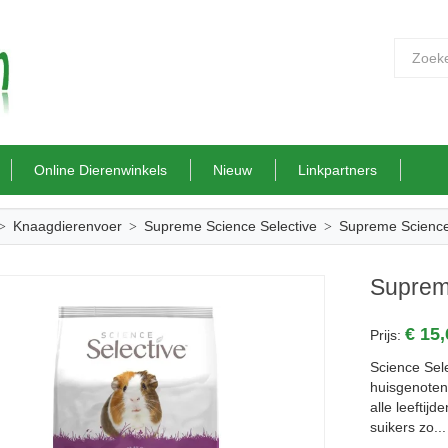
Online Dierenwinkels
Nieuw
Linkpartners
Knaagdierenvoer
Supreme Science Selective
Supreme Science 
Supreme
€ 15
Prijs:
Science Sele
huisgenoten
alle leeftij
suikers zo...