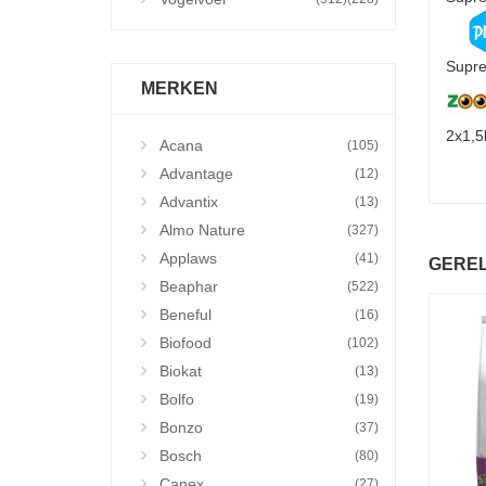
Supre
MERKEN
2x1,5
Acana
(105)
Advantage
(12)
Advantix
(13)
Almo Nature
(327)
Applaws
(41)
GERE
Beaphar
(522)
Beneful
(16)
Biofood
(102)
Biokat
(13)
Bolfo
(19)
Bonzo
(37)
Bosch
(80)
Canex
(27)