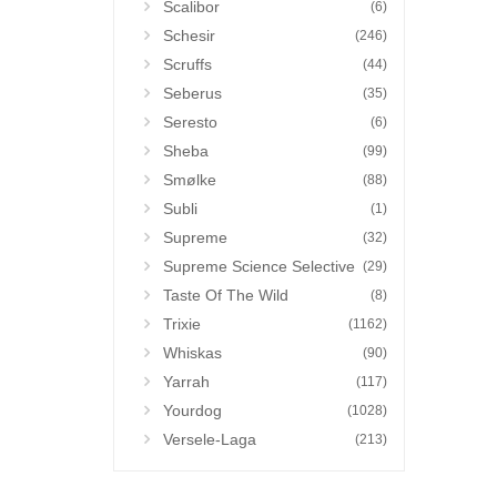
Scalibor
(6)
Schesir
(246)
Scruffs
(44)
Seberus
(35)
Seresto
(6)
Sheba
(99)
Smølke
(88)
Subli
(1)
Supreme
(32)
Supreme Science Selective
(29)
Taste Of The Wild
(8)
Trixie
(1162)
Whiskas
(90)
Yarrah
(117)
Yourdog
(1028)
Versele-Laga
(213)