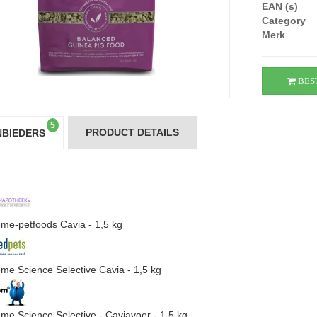
EAN (s)
Category
Merk
BES
5
PRODUCT DETAILS
BIEDERS
me-petfoods Cavia - 1,5 kg
me Science Selective Cavia - 1,5 kg
me Science Selective - Caviavoer - 1,5 kg