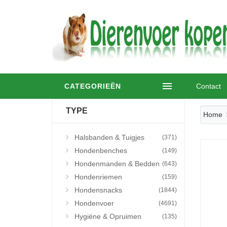
CATEGORIEËN
Contact
TYPE
Home
Halsbanden & Tuigjes
(371)
Hondenbenches
(149)
Hondenmanden & Bedden
(643)
Hondenriemen
(159)
Hondensnacks
(1844)
Hondenvoer
(4691)
Hygiëne & Opruimen
(135)