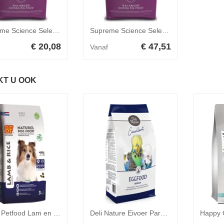
Supreme Science Selective Cavia 3 kg
Supreme Science Selective Cavia 10 kg
€ 20,08
€ 47,51
Vanaf
KT U OOK
4x BF Petfood Lam en Rijst Hondenvoer 3 kg
Deli Nature Eivoer Parkiet 1 kg