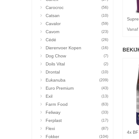
Carocroc
(56)
Catsan
(10)
Cavalor
(59)
Vanaf
Cavom
(23)
Cédé
(26)
Dierenvoer Kopen
(16)
BEKIJ
Dog Chow
(7)
Doils Vital
(2)
Drontal
(10)
Eukanuba
(209)
Euro Premium
(43)
Exil
(13)
Farm Food
(63)
Feliway
(33)
Ferplast
(17)
Flexi
(87)
Fokker
(104)