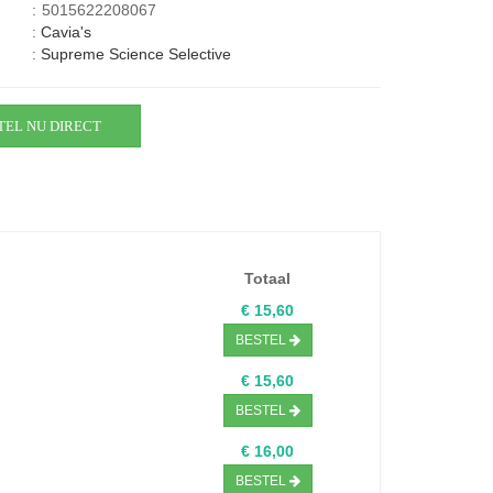
:
5015622208067
:
Cavia's
:
Supreme Science Selective
TEL NU DIRECT
Totaal
€ 15,60
BESTEL
€ 15,60
BESTEL
€ 16,00
BESTEL