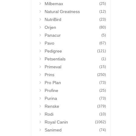
Milbemax
(25)
Natural Greatness
(12)
NutriBird
(23)
Orijen
(80)
Panacur
(5)
Pavo
(67)
Pedigree
(121)
Petsentials
(1)
Primeval
(15)
Prins
(250)
Pro Plan
(73)
Profine
(25)
Purina
(73)
Renske
(379)
Rodi
(10)
Royal Canin
(1062)
Sanimed
(74)