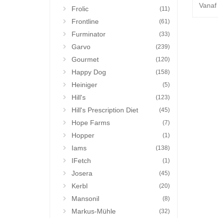
Vanaf
Frolic
(11)
Frontline
(61)
Furminator
(33)
Garvo
(239)
Gourmet
(120)
Happy Dog
(158)
Heiniger
(5)
Hill's
(123)
Hill's Prescription Diet
(45)
Hope Farms
(7)
Hopper
(1)
Iams
(138)
IFetch
(1)
Josera
(45)
Kerbl
(20)
Mansonil
(8)
Markus-Mühle
(32)