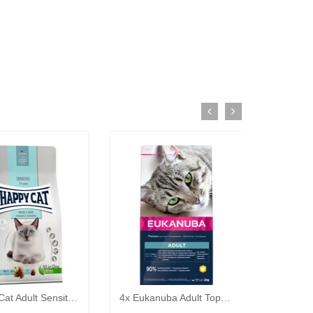
Happy Cat Adult Sensitive Magen & Darm (maag darm) kattenvoer 2 x 4 kg
4x Eukanuba Adult Top Condition 1+ Kattenvoer Kip - Lever 2 kg