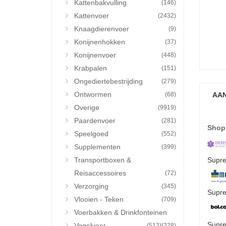
Kattenbakvulling
(146)
Kattenvoer
(2432)
Knaagdierenvoer
(9)
Konijnenhokken
(37)
Konijnenvoer
(448)
Krabpalen
(151)
Ongediertebestrijding
(279)
Ontwormen
(68)
AAN
Overige
(9919)
Paardenvoer
(281)
Shop
Speelgoed
(552)
Supplementen
(399)
Transportboxen &
Supre
Reisaccessoires
(72)
Verzorging
(345)
Supre
Vlooien - Teken
(709)
Voerbakken & Drinkfonteinen
Supre
Vogelvoer
(512)
(228)