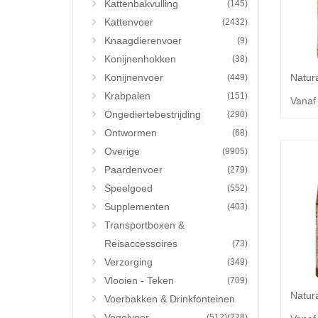
Kattenbakvulling
(145)
Kattenvoer
(2432)
Knaagdierenvoer
(9)
Konijnenhokken
(38)
Konijnenvoer
(449)
Krabpalen
(151)
Vanaf
Ongediertebestrijding
(290)
Ontwormen
(68)
Overige
(9905)
Paardenvoer
(279)
Speelgoed
(552)
Supplementen
(403)
Transportboxen &
Reisaccessoires
(73)
Verzorging
(349)
Vlooien - Teken
(709)
Voerbakken & Drinkfonteinen
Vogelvoer
(512)
(228)