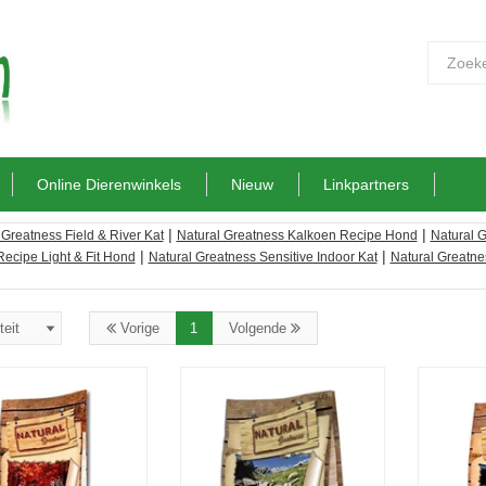
Online Dierenwinkels
Nieuw
Linkpartners
|
|
 Greatness Field & River Kat
Natural Greatness Kalkoen Recipe Hond
Natural 
|
|
Recipe Light & Fit Hond
Natural Greatness Sensitive Indoor Kat
Natural Greatne
Vorige
1
Volgende