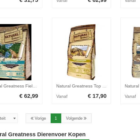
€ 31,75
€ 62,99
Vanaf
Vanaf
Natural Greatness Field & River Kat 6 kg
Natural Greatness Top Mountain Kat 600 gr
€ 62,99
€ 17,90
Vanaf
Vanaf
Vorige
1
Volgende
ral Greatness Dierenvoer Kopen