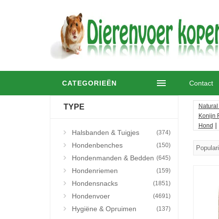
CATEGORIEËN
Contact
TYPE
Natural
Konijn 
|
Hond
Halsbanden & Tuigjes
(374)
Hondenbenches
(150)
Hondenmanden & Bedden
(645)
Hondenriemen
(159)
Hondensnacks
(1851)
Hondenvoer
(4691)
Hygiëne & Opruimen
(137)