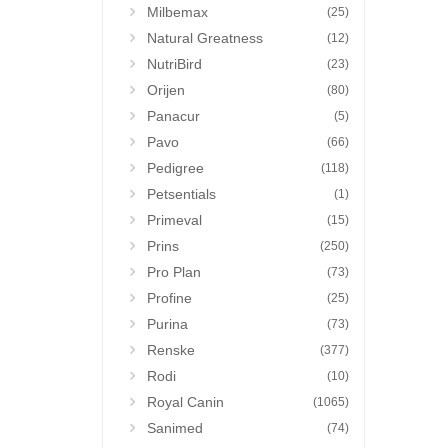
Milbemax
(25)
Natural Greatness
(12)
NutriBird
(23)
Orijen
(80)
Panacur
(5)
Pavo
(66)
Pedigree
(118)
Petsentials
(1)
Primeval
(15)
Prins
(250)
Pro Plan
(73)
Profine
(25)
Purina
(73)
Renske
(377)
Rodi
(10)
Royal Canin
(1065)
Sanimed
(74)