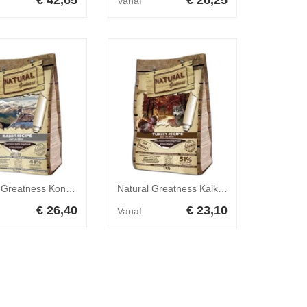
€ 42,65
€ 26,25
Vanaf
Natural Greatness Konijn Recipe Light & Fit Hond 2 kg
Natural Greatness Kalkoen Recipe Hond 2 kg
€ 26,40
€ 23,10
Vanaf