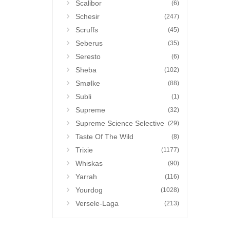
Scalibor
(6)
Schesir
(247)
Scruffs
(45)
Seberus
(35)
Seresto
(6)
Sheba
(102)
Smølke
(88)
Subli
(1)
Supreme
(32)
Supreme Science Selective
(29)
Taste Of The Wild
(8)
Trixie
(1177)
Whiskas
(90)
Yarrah
(116)
Yourdog
(1028)
Versele-Laga
(213)