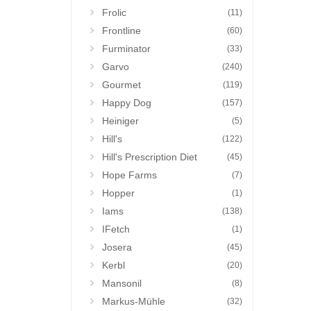
Frolic
(11)
Frontline
(60)
Furminator
(33)
Garvo
(240)
Gourmet
(119)
Happy Dog
(157)
Heiniger
(5)
Hill's
(122)
Hill's Prescription Diet
(45)
Hope Farms
(7)
Hopper
(1)
Iams
(138)
IFetch
(1)
Josera
(45)
Kerbl
(20)
Mansonil
(8)
Markus-Mühle
(32)