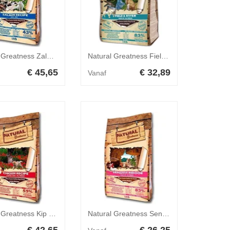
Natural Greatness Zalm Recipe Mini Hond 6 kg
Natural Greatness Field & River Kat 2 kg
€ 45,65
€ 32,89
Vanaf
Natural Greatness Kip Recipe Starter Puppy Hond 6 kg
Natural Greatness Sensitive Indoor Kat 2 kg