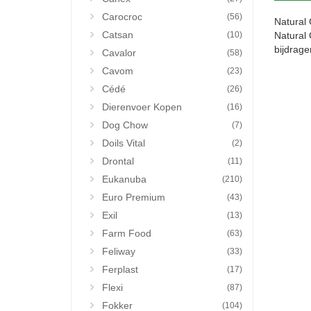
Carocroc
(56)
Natural 
Catsan
(10)
Natural 
bijdrage
Cavalor
(58)
Cavom
(23)
Cédé
(26)
Dierenvoer Kopen
(16)
Dog Chow
(7)
Doils Vital
(2)
Drontal
(11)
Eukanuba
(210)
Euro Premium
(43)
Exil
(13)
Farm Food
(63)
Feliway
(33)
Ferplast
(17)
Flexi
(87)
Fokker
(104)