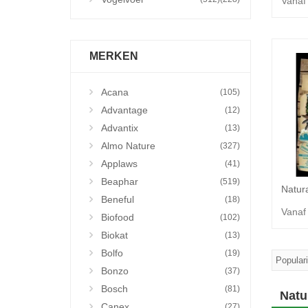
Vanaf
MERKEN
Acana
(105)
Advantage
(12)
Advantix
(13)
Almo Nature
(327)
Applaws
(41)
Beaphar
(519)
Beneful
(18)
Vanaf
Biofood
(102)
Biokat
(13)
Bolfo
(19)
Bonzo
(37)
Bosch
(81)
Natu
Canex
(27)