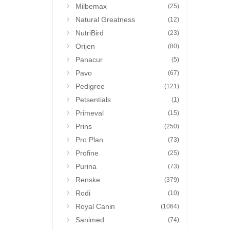
Milbemax
(25)
Natural Greatness
(12)
NutriBird
(23)
Orijen
(80)
Panacur
(5)
Pavo
(67)
Pedigree
(121)
Petsentials
(1)
Primeval
(15)
Prins
(250)
Pro Plan
(73)
Profine
(25)
Purina
(73)
Renske
(379)
Rodi
(10)
Royal Canin
(1064)
Sanimed
(74)