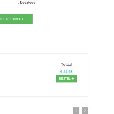
:
Beeztees
TEL NU DIRECT
Totaal
€ 24,95
BESTEL