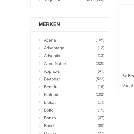
MERKEN
Acana
(105)
Advantage
(12)
Advantix
(13)
Almo Nature
(328)
Applaws
(42)
Beaphar
(522)
Vanaf
Beneful
(16)
Biofood
(102)
Biokat
(13)
Bolfo
(19)
Bonzo
(37)
Bosch
(80)
Canex
(27)