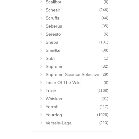
Scalibor
(6)
Schesir
(246)
Scruffs
(44)
Seberus
(35)
Seresto
(6)
Sheba
(101)
Smølke
(88)
Subli
(1)
Supreme
(32)
Supreme Science Selective
(29)
Taste Of The Wild
(8)
Trixie
(1168)
Whiskas
(91)
Yarrah
(117)
Yourdog
(1028)
Versele-Laga
(213)