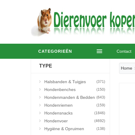
CATEGORIEËN
Contact
TYPE
Home
Halsbanden & Tuigjes
(371)
Hondenbenches
(150)
Hondenmanden & Bedden
(643)
Hondenriemen
(159)
Hondensnacks
(1846)
Hondenvoer
(4692)
Hygiëne & Opruimen
(138)