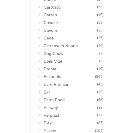
Carocroc
(56)
Catsan
(10)
Cavalor
(59)
Cavom
(23)
Cédé
(26)
Dierenvoer Kopen
(16)
Dog Chow
(7)
Doils Vital
(2)
Drontal
(10)
Eukanuba
(209)
Euro Premium
(43)
Exil
(13)
Farm Food
(63)
Feliway
(33)
Ferplast
(17)
Flexi
(87)
Fokker
(104)