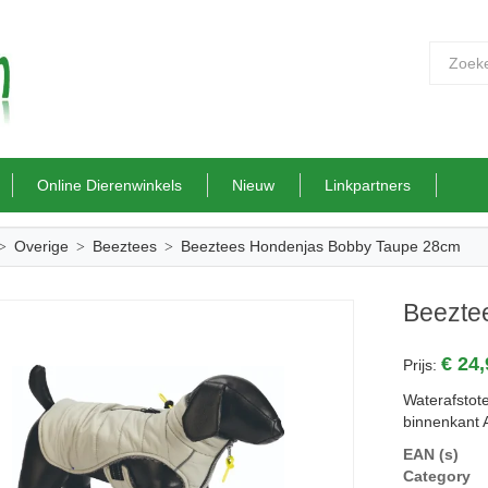
Online Dierenwinkels
Nieuw
Linkpartners
Overige
Beeztees
Beeztees Hondenjas Bobby Taupe 28cm
Beezte
€ 24
Prijs:
Waterafstot
binnenkant 
EAN (s)
Category