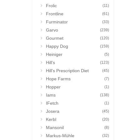
Frolic
(11)
Frontline
(61)
Furminator
(33)
Garvo
(239)
Gourmet
(120)
Happy Dog
(159)
Heiniger
(5)
Hill's
(123)
Hill's Prescription Diet
(45)
Hope Farms
(7)
Hopper
(1)
Iams
(138)
IFetch
(1)
Josera
(45)
Kerbl
(20)
Mansonil
(8)
Markus-Mühle
(32)