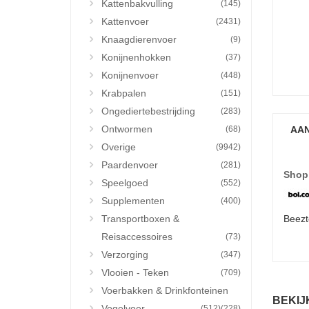
Kattenbakvulling
(145)
Kattenvoer
(2431)
Knaagdierenvoer
(9)
Konijnenhokken
(37)
Konijnenvoer
(448)
Krabpalen
(151)
Ongediertebestrijding
(283)
Ontwormen
(68)
AAN
Overige
(9942)
Paardenvoer
(281)
Shop
Speelgoed
(552)
Supplementen
(400)
Transportboxen &
Beezt
Reisaccessoires
(73)
Verzorging
(347)
Vlooien - Teken
(709)
Voerbakken & Drinkfonteinen
BEKIJ
Vogelvoer
(512)
(228)