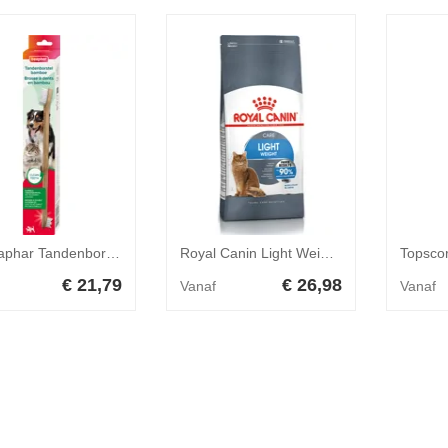
6x Beaphar Tandenborstel Bamboe
Royal Canin Light Weight Care kattenvoer 1,5 kg
€ 21,79
€ 26,98
Vanaf
Vanaf