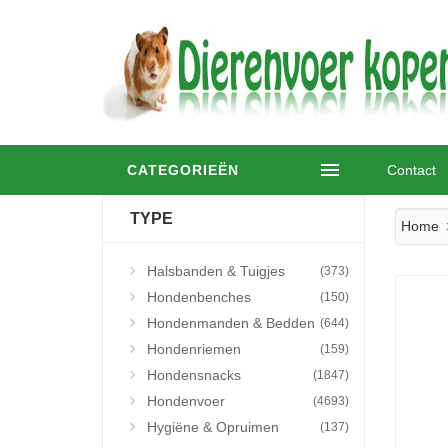
CATEGORIEËN
Contact
TYPE
Home
Halsbanden & Tuigjes
(373)
Hondenbenches
(150)
Hondenmanden & Bedden
(644)
Hondenriemen
(159)
Hondensnacks
(1847)
Hondenvoer
(4693)
Hygiëne & Opruimen
(137)