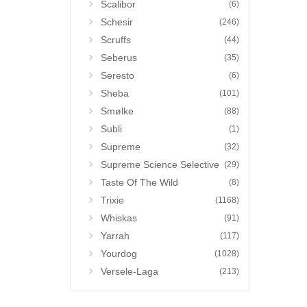
Scalibor
(6)
Schesir
(246)
Scruffs
(44)
Seberus
(35)
Seresto
(6)
Sheba
(101)
Smølke
(88)
Subli
(1)
Supreme
(32)
Supreme Science Selective
(29)
Taste Of The Wild
(8)
Trixie
(1168)
Whiskas
(91)
Yarrah
(117)
Yourdog
(1028)
Versele-Laga
(213)