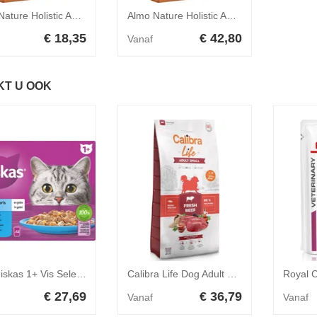
Almo Nature Holistic Adult Cat Kip & Rijst 2 kg
Almo Nature Holistic Adult Cat Kip & Rijst 12 kg
€ 18,35
€ 42,80
Vanaf
KT U OOK
2x Whiskas 1+ Vis Selectie in Gelei Maaltijdzakjes Multipack 24 x 85 gr
Calibra Life Dog Adult Small Breed Fresh Beef 6 kg
€ 27,69
€ 36,79
Vanaf
Vanaf