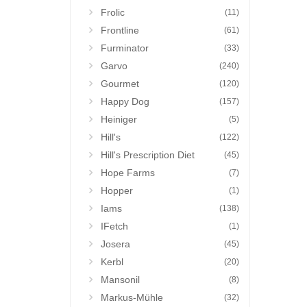
Frolic
(11)
Frontline
(61)
Furminator
(33)
Garvo
(240)
Gourmet
(120)
Happy Dog
(157)
Heiniger
(5)
Hill's
(122)
Hill's Prescription Diet
(45)
Hope Farms
(7)
Hopper
(1)
Iams
(138)
IFetch
(1)
Josera
(45)
Kerbl
(20)
Mansonil
(8)
Markus-Mühle
(32)