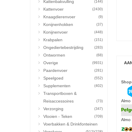
Kattenbakvulling
(144)
Kattenvoer
(2430)
Knaagdierenvoer
(9)
Konijnenhokken
(37)
Konijnenvoer
(448)
Krabpalen
(151)
Ongediertebestrijding
(283)
Ontwormen
(68)
Overige
AAN
(9931)
Paardenvoer
(281)
Speelgoed
(552)
Shop
Supplementen
(402)
Transportboxen &
Almo 
Reisaccessoires
(73)
Verzorging
(347)
Vlooien - Teken
(709)
Almo 
Voerbakken & Drinkfonteinen
Vogelvoer
(512)
(228)