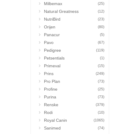
Milbemax
(25)
Natural Greatness
(12)
NutriBird
(23)
Orijen
(80)
Panacur
(5)
Pavo
(67)
Pedigree
(119)
Petsentials
(1)
Primeval
(15)
Prins
(249)
Pro Plan
(73)
Profine
(25)
Purina
(73)
Renske
(379)
Rodi
(10)
Royal Canin
(1065)
Sanimed
(74)