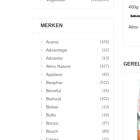
400g 
MERKEN
Almo 
Acana
(105)
Advantage
(12)
Advantix
(13)
GERE
Almo Nature
(327)
Applaws
(42)
Beaphar
(522)
Beneful
(16)
Biofood
(102)
Biokat
(13)
Bolfo
(19)
Bonzo
(37)
Bosch
(80)
Canex
(27)