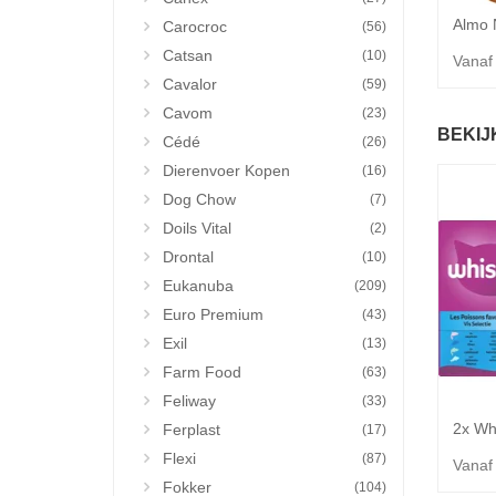
Carocroc
(56)
Catsan
(10)
Vanaf
Cavalor
(59)
Cavom
(23)
BEKIJ
Cédé
(26)
Dierenvoer Kopen
(16)
Dog Chow
(7)
Doils Vital
(2)
Drontal
(10)
Eukanuba
(209)
Euro Premium
(43)
Exil
(13)
Farm Food
(63)
Feliway
(33)
Ferplast
(17)
Flexi
(87)
Vanaf
Fokker
(104)