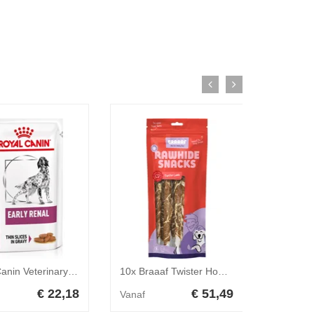
Royal Canin Veterinary Early Renal natvoer hond 1 doos (12 x 100 g)
10x Braaaf Twister Hondensnack Lam - Vis 180 gr
€ 22,18
€ 51,49
Vanaf
Vanaf