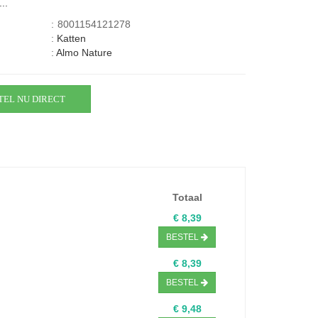
..
:
8001154121278
:
Katten
:
Almo Nature
TEL NU DIRECT
Totaal
€ 8,39
BESTEL
€ 8,39
BESTEL
€ 9,48