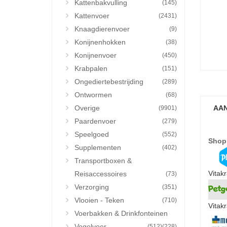
Kattenbakvulling
(145)
Kattenvoer
(2431)
Knaagdierenvoer
(9)
Konijnenhokken
(38)
Konijnenvoer
(450)
Krabpalen
(151)
Ongediertebestrijding
(289)
Ontwormen
(68)
Overige
AAN
(9901)
Paardenvoer
(279)
Speelgoed
(552)
Shop
Supplementen
(402)
Transportboxen &
Vitak
Reisaccessoires
(73)
Verzorging
(351)
Vlooien - Teken
(710)
Vitak
Voerbakken & Drinkfonteinen
Vogelvoer
(512)
(228)