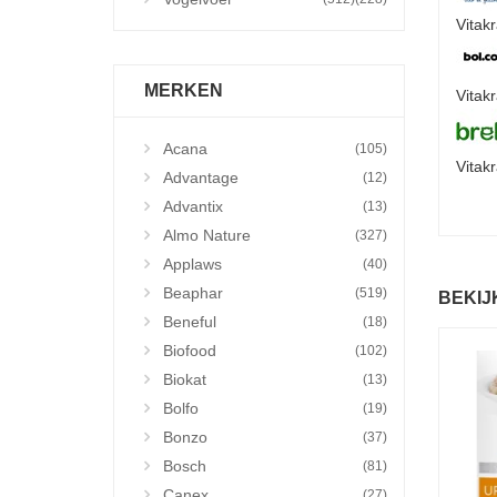
Vitak
MERKEN
Vitakr
Acana
(105)
Vitak
Advantage
(12)
Advantix
(13)
Almo Nature
(327)
Applaws
(40)
Beaphar
(519)
BEKIJ
Beneful
(18)
Biofood
(102)
Biokat
(13)
Bolfo
(19)
Bonzo
(37)
Bosch
(81)
Canex
(27)