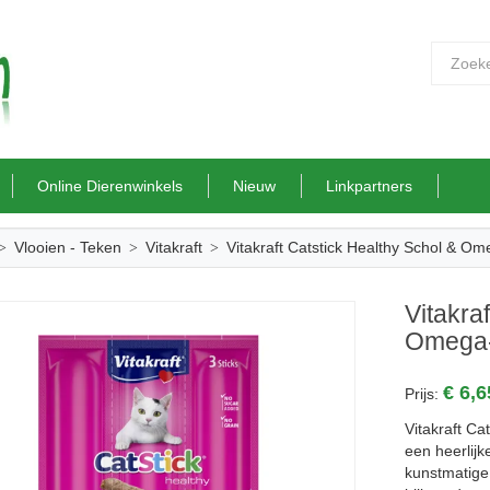
Online Dierenwinkels
Nieuw
Linkpartners
Vlooien - Teken
Vitakraft
Vitakraft Catstick Healthy Schol & Om
Vitakra
Omega-
€ 6,
Prijs:
Vitakraft Ca
een heerlij
kunstmatige 