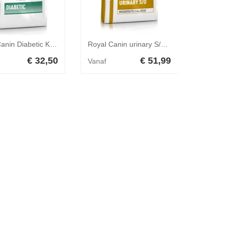
Royal Canin Diabetic Kat 1,5 kg
Royal Canin urinary S/O moderate calorie hondenvoer 6,5kg zak
€ 32,50
€ 51,99
Vanaf
Vanaf