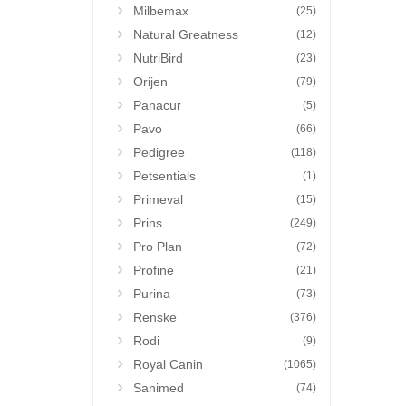
Milbemax
(25)
Natural Greatness
(12)
NutriBird
(23)
Orijen
(79)
Panacur
(5)
Pavo
(66)
Pedigree
(118)
Petsentials
(1)
Primeval
(15)
Prins
(249)
Pro Plan
(72)
Profine
(21)
Purina
(73)
Renske
(376)
Rodi
(9)
Royal Canin
(1065)
Sanimed
(74)