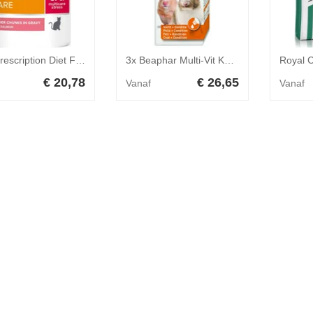
Hills Prescription Diet Feline C/D Urinary Stress Zalm 12 x 85 gr
3x Beaphar Multi-Vit Konijn&Knaagdier 50 ml
€ 20,78
€ 26,65
Vanaf
Vanaf