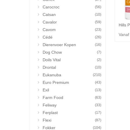
Carocroc
(56)
Catsan
(10)
Cavalor
(59)
Cavom
(23)
Vanaf
Cédé
(26)
Dierenvoer Kopen
(16)
Dog Chow
(7)
Doils Vital
(2)
Drontal
(10)
Eukanuba
(210)
Euro Premium
(43)
Exil
(13)
Farm Food
(63)
Feliway
(33)
Ferplast
(17)
Flexi
(87)
Fokker
(104)