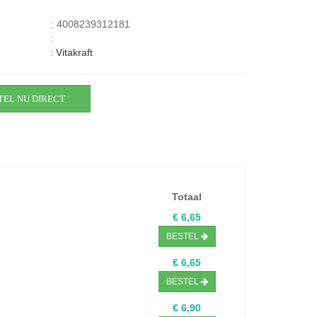
:
4008239312181
:
:
Vitakraft
TEL NU DIRECT
Totaal
€ 6,65
BESTEL
€ 6,65
BESTEL
€ 6,90