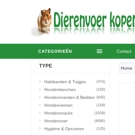
CATEGORIEËN
Contact
TYPE
Home
Halsbanden & Tuigjes
(374)
Hondenbenches
(150)
Hondenmanden & Bedden
(645)
Hondenriemen
(159)
Hondensnacks
(1838)
Hondenvoer
(4686)
Hygiëne & Opruimen
(135)