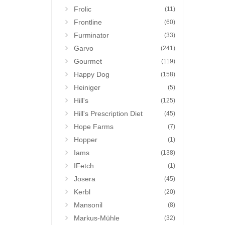
Frolic
(11)
Frontline
(60)
Furminator
(33)
Garvo
(241)
Gourmet
(119)
Happy Dog
(158)
Heiniger
(5)
Hill's
(125)
Hill's Prescription Diet
(45)
Hope Farms
(7)
Hopper
(1)
Iams
(138)
IFetch
(1)
Josera
(45)
Kerbl
(20)
Mansonil
(8)
Markus-Mühle
(32)