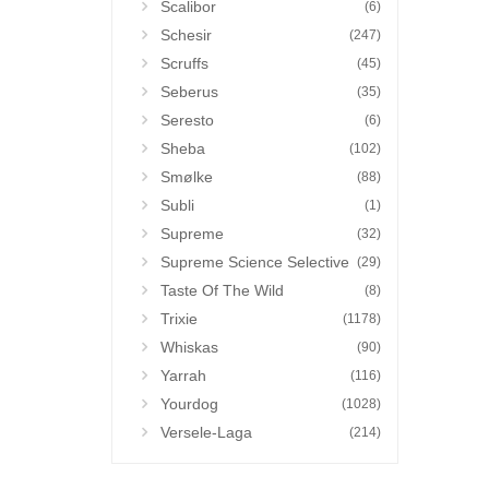
Scalibor
(6)
Schesir
(247)
Scruffs
(45)
Seberus
(35)
Seresto
(6)
Sheba
(102)
Smølke
(88)
Subli
(1)
Supreme
(32)
Supreme Science Selective
(29)
Taste Of The Wild
(8)
Trixie
(1178)
Whiskas
(90)
Yarrah
(116)
Yourdog
(1028)
Versele-Laga
(214)