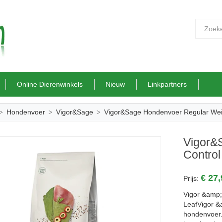
Online Dierenwinkels
Nieuw
Linkpartners
Hondenvoer
Vigor&Sage
Vigor&Sage Hondenvoer Regular Weig
Vigor&
Control
€ 27
Prijs:
Vigor &amp;
LeafVigor &
hondenvoer. 