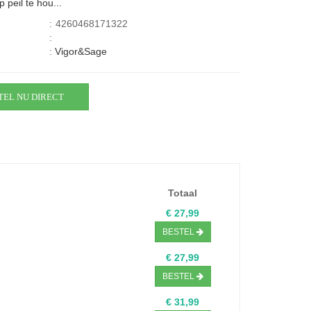
 peil te hou...
:
4260468171322
:
:
Vigor&Sage
TEL NU DIRECT
Totaal
€ 27,99
BESTEL
€ 27,99
BESTEL
€ 31,99