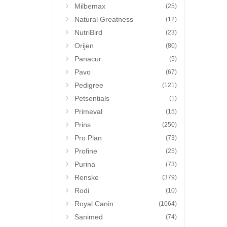
Milbemax
(25)
Natural Greatness
(12)
NutriBird
(23)
Orijen
(80)
Panacur
(5)
Pavo
(67)
Pedigree
(121)
Petsentials
(1)
Primeval
(15)
Prins
(250)
Pro Plan
(73)
Profine
(25)
Purina
(73)
Renske
(379)
Rodi
(10)
Royal Canin
(1064)
Sanimed
(74)