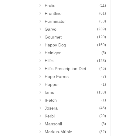
Frolic
(11)
Frontline
(61)
Furminator
(33)
Garvo
(239)
Gourmet
(120)
Happy Dog
(159)
Heiniger
(5)
Hill's
(123)
Hill's Prescription Diet
(45)
Hope Farms
(7)
Hopper
(1)
Iams
(138)
IFetch
(1)
Josera
(45)
Kerbl
(20)
Mansonil
(8)
Markus-Mühle
(32)