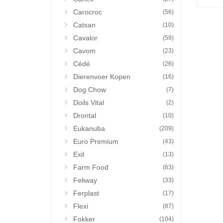
Carocroc
(56)
Catsan
(10)
Cavalor
(59)
Cavom
(23)
Cédé
(26)
Dierenvoer Kopen
(16)
Dog Chow
(7)
Doils Vital
(2)
Drontal
(10)
Eukanuba
(209)
Euro Premium
(43)
Exil
(13)
Farm Food
(63)
Feliway
(33)
Ferplast
(17)
Flexi
(87)
Fokker
(104)