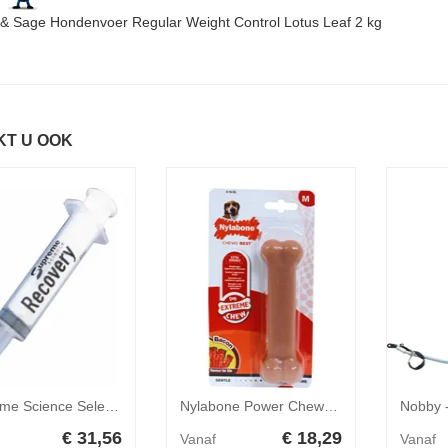
 & Sage Hondenvoer Regular Weight Control Lotus Leaf 2 kg
KT U OOK
Supreme Science Selective Recovery Voedingsspuiten 10 stuks
Nylabone Power Chew nylon kauwbot hond (baconsmaak) L
€ 31,56
€ 18,29
Vanaf
Vanaf