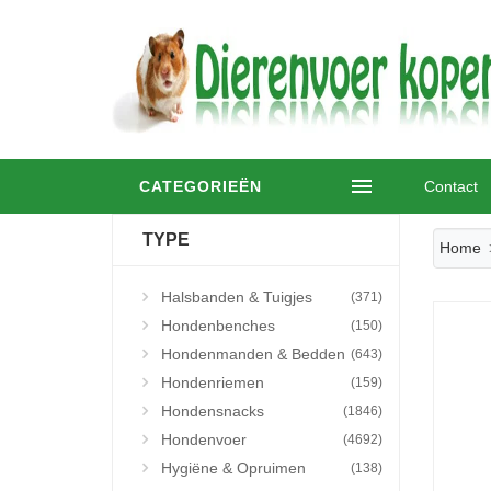
CATEGORIEËN
Contact
TYPE
Home
Halsbanden & Tuigjes
(371)
Hondenbenches
(150)
Hondenmanden & Bedden
(643)
Hondenriemen
(159)
Hondensnacks
(1846)
Hondenvoer
(4692)
Hygiëne & Opruimen
(138)