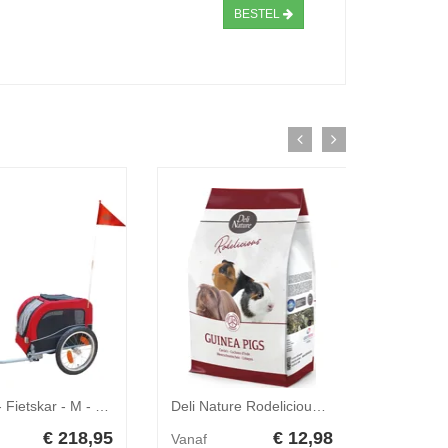
BESTEL
Nobby - Fietskar - M - 63 x 68 x 75 cm / 117 cm
Deli Nature Rodelicious Caviavoer 2,5 kg
€ 218,95
€ 12,98
Vanaf
Vanaf