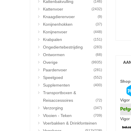
Kattenbakvulling
(146)
Kattenvoer
(2432)
Knaagdierenvoer
(9)
Konijnenhokken
(37)
Konijnenvoer
(448)
Krabpalen
(151)
Ongediertebestrijding
(283)
Ontwormen
(68)
Overige
AAN
(9935)
Paardenvoer
(281)
Speelgoed
(552)
Shop
Supplementen
(400)
Transportboxen &
Vigor
Reisaccessoires
(72)
Verzorging
(347)
Vlooien - Teken
(709)
Vigor
Voerbakken & Drinkfonteinen
Vogelvoer
(512)
(228)