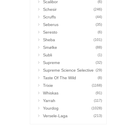
Scalibor
(6)
Schesir
(246)
Scruffs
(44)
Seberus
(35)
Seresto
(6)
Sheba
(101)
Smølke
(88)
Subli
(1)
Supreme
(32)
Supreme Science Selective
(29)
Taste Of The Wild
(8)
Trixie
(1168)
Whiskas
(91)
Yarrah
(117)
Yourdog
(1028)
Versele-Laga
(213)