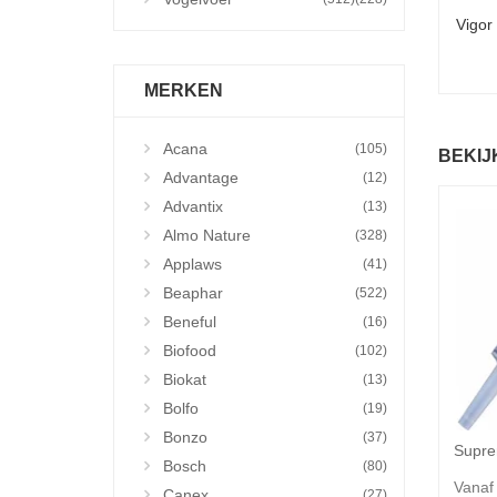
Vigor
MERKEN
Acana
(105)
BEKIJ
Advantage
(12)
Advantix
(13)
Almo Nature
(328)
Applaws
(41)
Beaphar
(522)
Beneful
(16)
Biofood
(102)
Biokat
(13)
Bolfo
(19)
Bonzo
(37)
Bosch
(80)
Vanaf
Canex
(27)