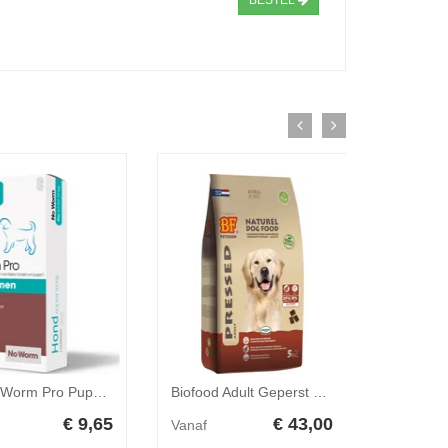
BESTEL
Exil No Worm Pro Puppy 2 tabletten
Biofood Adult Geperst Hond 13,5 kg
PUUR Ca
€ 9,65
€ 43,00
Vanaf
Vanaf