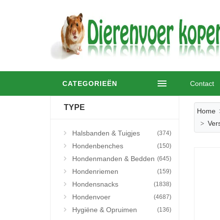
CATEGORIEËN
Contact
TYPE
Home
Ver
Halsbanden & Tuigjes
(374)
Hondenbenches
(150)
Hondenmanden & Bedden
(645)
Hondenriemen
(159)
Hondensnacks
(1838)
Hondenvoer
(4687)
Hygiëne & Opruimen
(136)