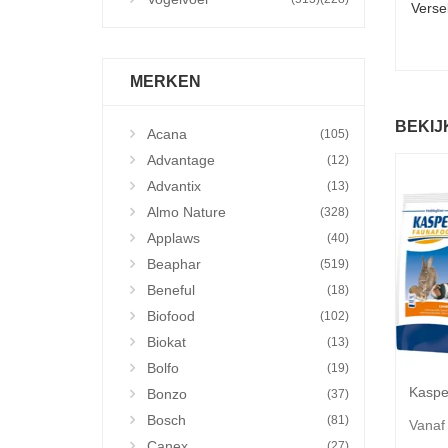
Verse
MERKEN
BEKIJ
Acana
(105)
Advantage
(12)
Advantix
(13)
Almo Nature
(328)
Applaws
(40)
Beaphar
(519)
Beneful
(18)
Biofood
(102)
Biokat
(13)
Bolfo
(19)
Bonzo
(37)
Bosch
(81)
Vanaf
Canex
(27)