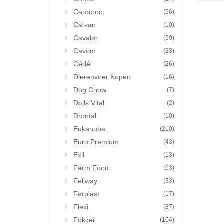
Carocroc
(56)
Catsan
(10)
Cavalor
(59)
Cavom
(23)
Cédé
(26)
Dierenvoer Kopen
(16)
Dog Chow
(7)
Doils Vital
(2)
Drontal
(10)
Eukanuba
(210)
Euro Premium
(43)
Exil
(13)
Farm Food
(63)
Feliway
(33)
Ferplast
(17)
Flexi
(87)
Fokker
(104)