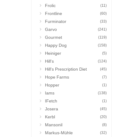
Frolic
(11)
Frontline
(60)
Furminator
(33)
Garvo
(241)
Gourmet
(119)
Happy Dog
(158)
Heiniger
(5)
Hill's
(124)
Hill's Prescription Diet
(45)
Hope Farms
(7)
Hopper
(1)
Iams
(138)
IFetch
(1)
Josera
(45)
Kerbl
(20)
Mansonil
(8)
Markus-Mühle
(32)