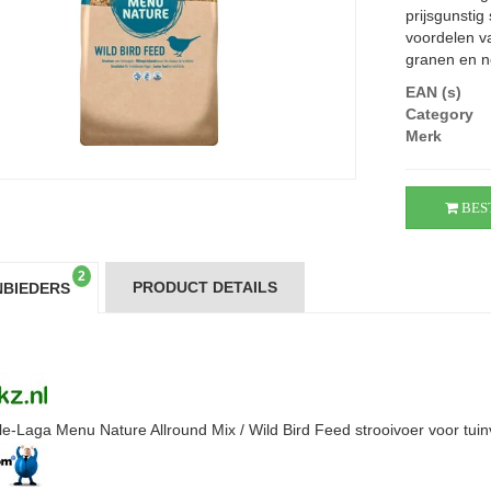
prijsgunstig
voordelen v
granen en no
EAN (s)
Category
Merk
BES
2
PRODUCT DETAILS
BIEDERS
le-Laga Menu Nature Allround Mix / Wild Bird Feed strooivoer voor tuin