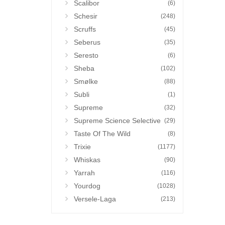
Scalibor
(6)
Schesir
(248)
Scruffs
(45)
Seberus
(35)
Seresto
(6)
Sheba
(102)
Smølke
(88)
Subli
(1)
Supreme
(32)
Supreme Science Selective
(29)
Taste Of The Wild
(8)
Trixie
(1177)
Whiskas
(90)
Yarrah
(116)
Yourdog
(1028)
Versele-Laga
(213)