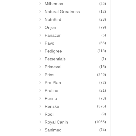
Milbemax
(25)
Natural Greatness
(12)
NutriBird
(23)
Orijen
(79)
Panacur
(5)
Pavo
(66)
Pedigree
(118)
Petsentials
(1)
Primeval
(15)
Prins
(249)
Pro Plan
(72)
Profine
(21)
Purina
(73)
Renske
(376)
Rodi
(9)
Royal Canin
(1065)
Sanimed
(74)