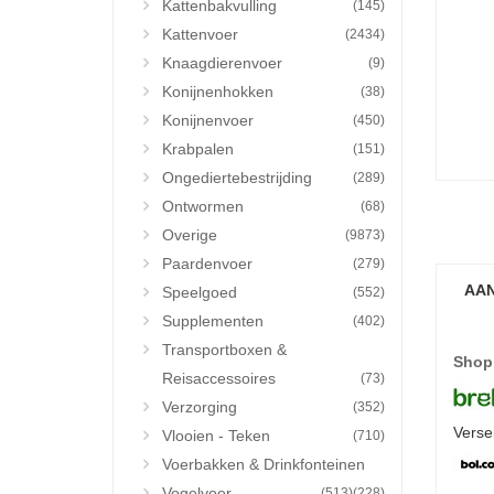
Kattenbakvulling
(145)
Kattenvoer
(2434)
Knaagdierenvoer
(9)
Konijnenhokken
(38)
Konijnenvoer
(450)
Krabpalen
(151)
Ongediertebestrijding
(289)
Ontwormen
(68)
Overige
(9873)
Paardenvoer
(279)
AAN
Speelgoed
(552)
Supplementen
(402)
Transportboxen &
Shop
Reisaccessoires
(73)
Verzorging
(352)
Verse
Vlooien - Teken
(710)
Voerbakken & Drinkfonteinen
Vogelvoer
(513)
(228)