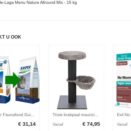
le-Laga Menu Nature Allround Mix - 15 kg
KT U OOK
Kasper Faunafood Guinea Pig caviavoer (pellet) 20 kg
Trixie krabpaal mauricio bruin 84 cm
€ 31,14
€ 74,95
Vanaf
Vanaf