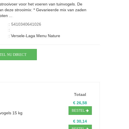
 strooivoer voor het voeren van tuinvogels. De
an deze strooimix: * Gevarieerde mix van zaden
ten ...
:
5410340641026
:
:
Versele-Laga Menu Nature
TEL NU DIRECT
Totaal
€ 26,58
BESTEL
vogels 15 kg
€ 30,14