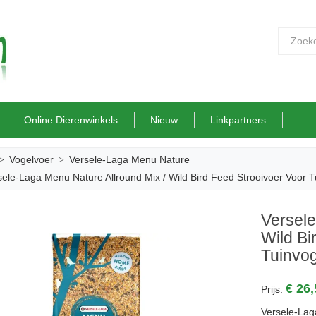
Online Dierenwinkels
Nieuw
Linkpartners
Vogelvoer
Versele-Laga Menu Nature
sele-Laga Menu Nature Allround Mix / Wild Bird Feed Strooivoer Voor T
Versele
Wild Bi
Tuinvo
€ 26
Prijs:
Versele-Lag