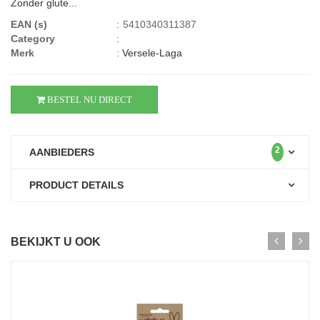
Zonder glute...
EAN (s)
:
5410340311387
Category
:
Merk
:
Versele-Laga
BESTEL NU DIRECT
2
AANBIEDERS
PRODUCT DETAILS
BEKIJKT U OOK