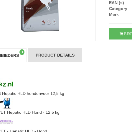
EAN (s)
Category
Merk
BES
3
PRODUCT DETAILS
BIEDERS
t Hepatic HLD hondenvoer 12,5 kg
T Hepatic HLD Hond - 12.5 kg
T - Hepatic HLD - Hond