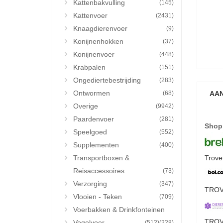
Kattenbakvulling
(145)
Kattenvoer
(2431)
Knaagdierenvoer
(9)
Konijnenhokken
(37)
Konijnenvoer
(448)
Krabpalen
(151)
Ongediertebestrijding
(283)
Ontwormen
(68)
AAN
Overige
(9942)
Paardenvoer
(281)
Shop
Speelgoed
(552)
Supplementen
(400)
Transportboxen &
Trove
Reisaccessoires
(73)
Verzorging
(347)
TROVE
Vlooien - Teken
(709)
Voerbakken & Drinkfonteinen
TROVE
Vogelvoer
(512)
(228)