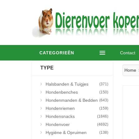
CATEGORIEËN
Contact
TYPE
Home
Halsbanden & Tuigjes
(371)
Hondenbenches
(150)
Hondenmanden & Bedden
(643)
Hondenriemen
(159)
Hondensnacks
(1846)
Hondenvoer
(4692)
Hygiëne & Opruimen
(138)