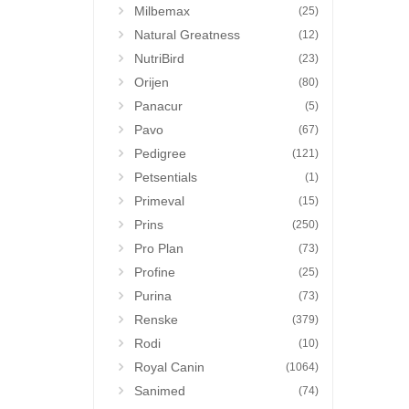
Milbemax
(25)
Natural Greatness
(12)
NutriBird
(23)
Orijen
(80)
Panacur
(5)
Pavo
(67)
Pedigree
(121)
Petsentials
(1)
Primeval
(15)
Prins
(250)
Pro Plan
(73)
Profine
(25)
Purina
(73)
Renske
(379)
Rodi
(10)
Royal Canin
(1064)
Sanimed
(74)