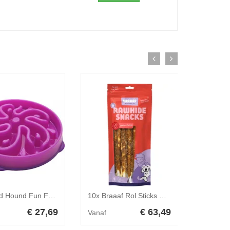
Outward Hound Fun Feeder Flower Large Paars 29 x 29 x 7 cm
10x Braaaf Rol Sticks Hondensnack Kip 25 cm 240 gr
€ 27,69
€ 63,49
Vanaf
Vanaf