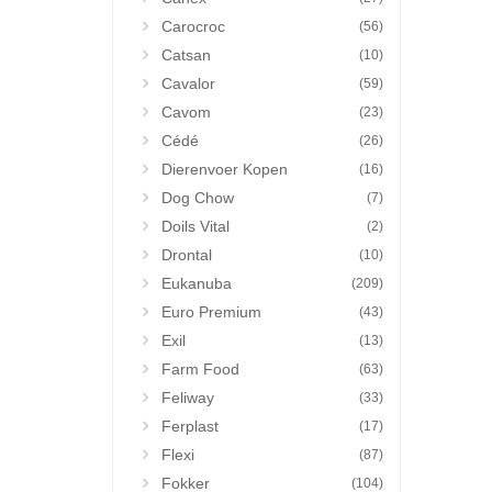
Carocroc
(56)
Catsan
(10)
Cavalor
(59)
Cavom
(23)
Cédé
(26)
Dierenvoer Kopen
(16)
Dog Chow
(7)
Doils Vital
(2)
Drontal
(10)
Eukanuba
(209)
Euro Premium
(43)
Exil
(13)
Farm Food
(63)
Feliway
(33)
Ferplast
(17)
Flexi
(87)
Fokker
(104)