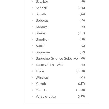
Scalibor
(6)
Schesir
(246)
Scruffs
(44)
Seberus
(35)
Seresto
(6)
Sheba
(101)
Smølke
(88)
Subli
(1)
Supreme
(32)
Supreme Science Selective
(29)
Taste Of The Wild
(8)
Trixie
(1168)
Whiskas
(91)
Yarrah
(117)
Yourdog
(1028)
Versele-Laga
(213)