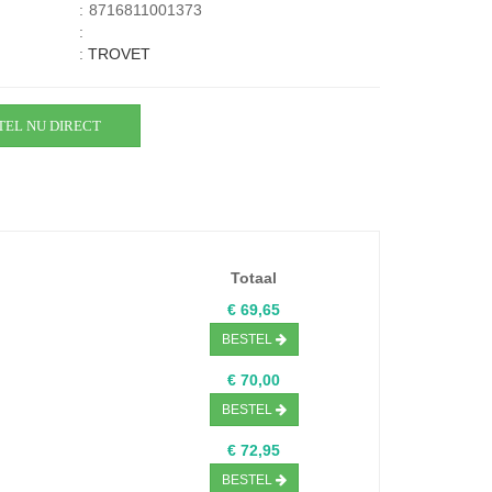
:
8716811001373
:
:
TROVET
TEL NU DIRECT
Totaal
€ 69,65
BESTEL
€ 70,00
BESTEL
€ 72,95
BESTEL