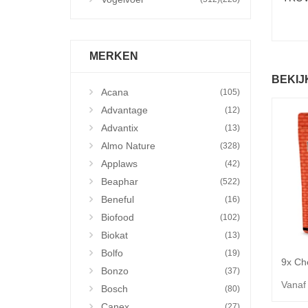
MERKEN
BEKIJ
Acana
(105)
Advantage
(12)
Advantix
(13)
Almo Nature
(328)
Applaws
(42)
Beaphar
(522)
Beneful
(16)
Biofood
(102)
Biokat
(13)
Bolfo
(19)
Bonzo
(37)
Vanaf
Bosch
(80)
Canex
(27)