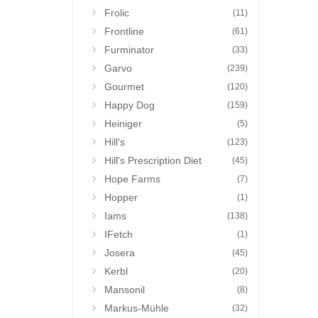
Frolic
(11)
Frontline
(61)
Furminator
(33)
Garvo
(239)
Gourmet
(120)
Happy Dog
(159)
Heiniger
(5)
Hill's
(123)
Hill's Prescription Diet
(45)
Hope Farms
(7)
Hopper
(1)
Iams
(138)
IFetch
(1)
Josera
(45)
Kerbl
(20)
Mansonil
(8)
Markus-Mühle
(32)