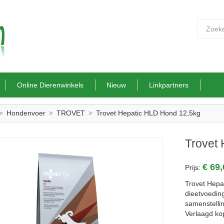
Online Dierenwinkels
Nieuw
Linkpartners
Hondenvoer
TROVET
Trovet Hepatic HLD Hond 12,5kg
Trovet
€ 69
Prijs:
Trovet Hepa
dieetvoeding
samenstellin
Verlaagd ko