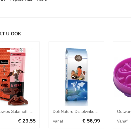
KT U OOK
9x Chewies Salametti Hondensnack Rund&Hart 60 gr
Deli Nature Distelvinken Platinum nr.17 15 kg
€ 23,55
€ 56,99
Vanaf
Vanaf