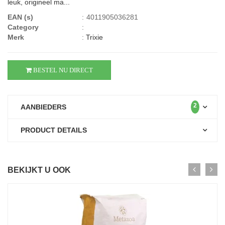
leuk, origineel ma...
EAN (s)
:
4011905036281
Category
:
Merk
:
Trixie
BESTEL NU DIRECT
2
AANBIEDERS
PRODUCT DETAILS
BEKIJKT U OOK