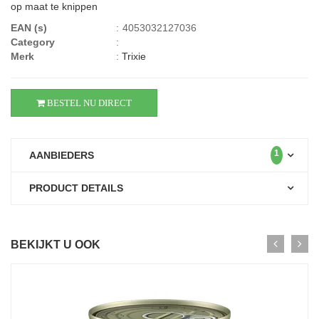
op maat te knippen
EAN (s)
:
4053032127036
Category
:
Merk
:
Trixie
BESTEL NU DIRECT
1
AANBIEDERS
PRODUCT DETAILS
BEKIJKT U OOK