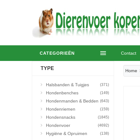
CATEGORIEËN
Contact
TYPE
Home
Halsbanden & Tuigjes
(371)
Hondenbenches
(149)
Hondenmanden & Bedden
(643)
Hondenriemen
(159)
Hondensnacks
(1845)
Hondenvoer
(4692)
Hygiëne & Opruimen
(138)