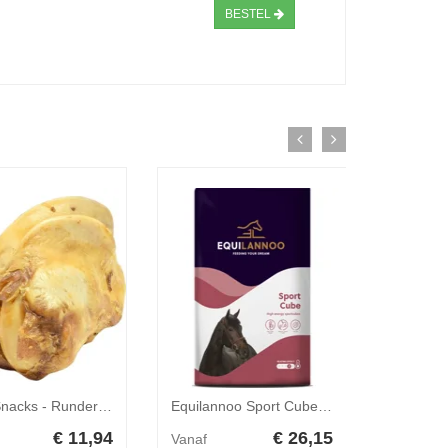
BESTEL
Brekz Snacks - Runderknokkel voor de hond 2 stuks
Equilannoo Sport Cube 20 kg
€ 11,94
€ 26,15
Vanaf
Vanaf