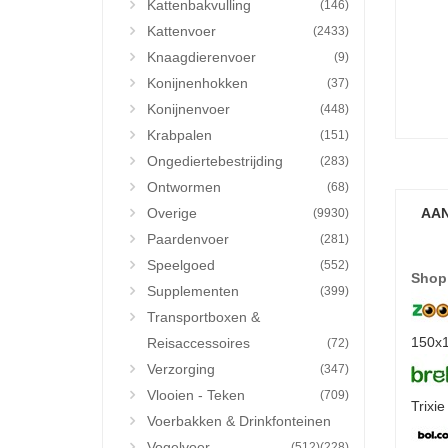
Kattenbakvulling
(146)
Kattenvoer
(2433)
Knaagdierenvoer
(9)
Konijnenhokken
(37)
Konijnenvoer
(448)
Krabpalen
(151)
Ongediertebestrijding
(283)
Ontwormen
(68)
Overige
AAN
(9930)
Paardenvoer
(281)
Speelgoed
(552)
Shop
Supplementen
(399)
Transportboxen &
150x1
Reisaccessoires
(72)
Verzorging
(347)
Vlooien - Teken
(709)
Trixi
Voerbakken & Drinkfonteinen
Vogelvoer
(512)
(228)