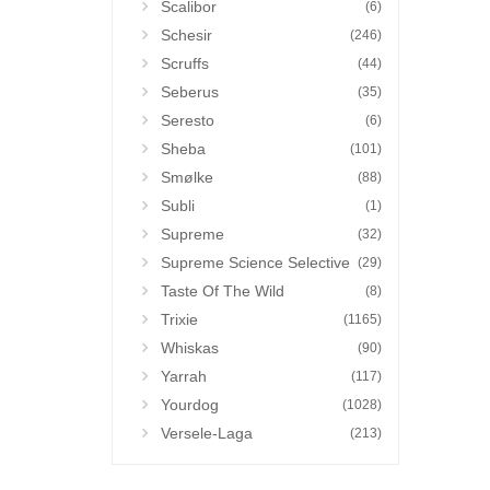
Scalibor
(6)
Schesir
(246)
Scruffs
(44)
Seberus
(35)
Seresto
(6)
Sheba
(101)
Smølke
(88)
Subli
(1)
Supreme
(32)
Supreme Science Selective
(29)
Taste Of The Wild
(8)
Trixie
(1165)
Whiskas
(90)
Yarrah
(117)
Yourdog
(1028)
Versele-Laga
(213)