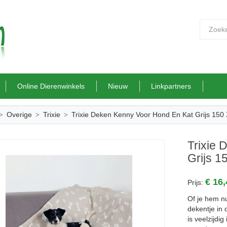
Online Dierenwinkels
Nieuw
Linkpartners
Overige
Trixie
Trixie Deken Kenny Voor Hond En Kat Grijs 150
Trixie
Grijs 
€ 16
Prijs:
Of je hem nu
dekentje in 
is veelzijdi