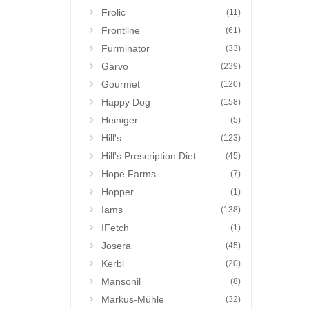
Frolic
(11)
Frontline
(61)
Furminator
(33)
Garvo
(239)
Gourmet
(120)
Happy Dog
(158)
Heiniger
(5)
Hill's
(123)
Hill's Prescription Diet
(45)
Hope Farms
(7)
Hopper
(1)
Iams
(138)
IFetch
(1)
Josera
(45)
Kerbl
(20)
Mansonil
(8)
Markus-Mühle
(32)