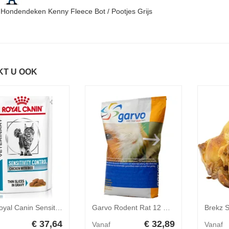
e Hondendeken Kenny Fleece Bot / Pootjes Grijs
KT U OOK
24x Royal Canin Sensitivity Control Kattenvoer Nat 85 gr
Garvo Rodent Rat 12 mm 20 kg
€ 37,64
€ 32,89
Vanaf
Vanaf