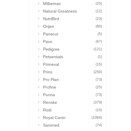
Milbemax
(25)
Natural Greatness
(12)
NutriBird
(23)
Orijen
(80)
Panacur
(5)
Pavo
(67)
Pedigree
(121)
Petsentials
(1)
Primeval
(15)
Prins
(250)
Pro Plan
(73)
Profine
(25)
Purina
(73)
Renske
(379)
Rodi
(10)
Royal Canin
(1064)
Sanimed
(74)