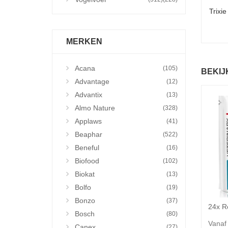
Trixi
MERKEN
Acana
(105)
BEKIJ
Advantage
(12)
Advantix
(13)
Almo Nature
(328)
Applaws
(41)
Beaphar
(522)
Beneful
(16)
Biofood
(102)
Biokat
(13)
Bolfo
(19)
Bonzo
(37)
Bosch
(80)
Vanaf
Canex
(27)