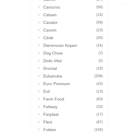
Carocroc
(56)
Catsan
(10)
Cavalor
(59)
Cavom
(23)
Cédé
(26)
Dierenvoer Kopen
(16)
Dog Chow
(7)
Doils Vital
(2)
Drontal
(10)
Eukanuba
(209)
Euro Premium
(43)
Exil
(13)
Farm Food
(63)
Feliway
(33)
Ferplast
(17)
Flexi
(87)
Fokker
(104)