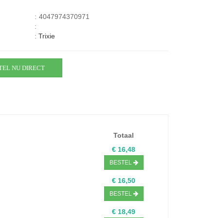
:
4047974370971
:
:
Trixie
TEL NU DIRECT
Totaal
€ 16,48
BESTEL
€ 16,50
BESTEL
€ 18,49