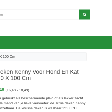
 X 100 Cm
 Deken Kenny Voor Hond En Kat
150 X 100 Cm
,48
(16,48 - 18,49)
 gebruikt als beschermende plaid of als lekker zacht
de mand van je lieve viervoeter: de Trixie deken Kenny
g inzetbaar. De knusse deken is wasbaar tot 60 °C,