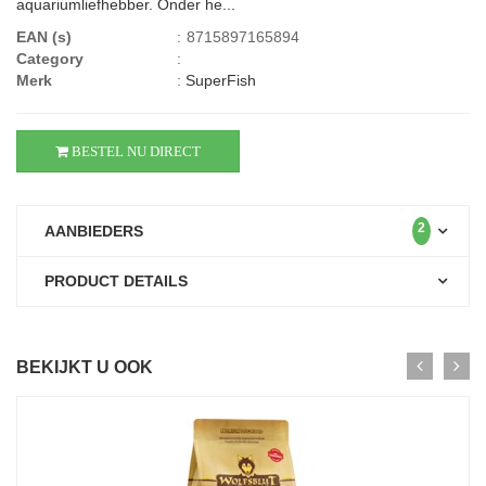
aquariumliefhebber. Onder he...
EAN (s)
:
8715897165894
Category
:
Merk
:
SuperFish
BESTEL NU DIRECT
2
AANBIEDERS
PRODUCT DETAILS
BEKIJKT U OOK