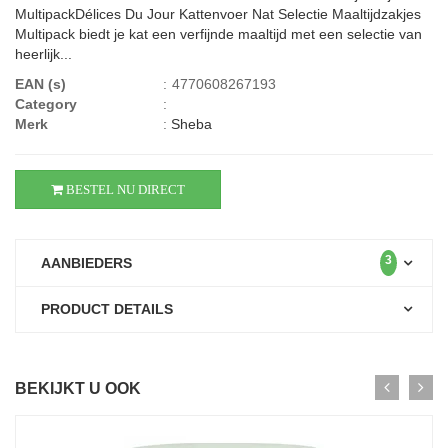
MultipackDélices Du Jour Kattenvoer Nat Selectie Maaltijdzakjes
Multipack biedt je kat een verfijnde maaltijd met een selectie van
heerlijk...
EAN (s)
:
4770608267193
Category
:
Merk
:
Sheba
BESTEL NU DIRECT
3
AANBIEDERS
PRODUCT DETAILS
BEKIJKT U OOK