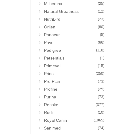
Milbemax
(25)
Natural Greatness
(12)
NutriBird
(23)
Orijen
(80)
Panacur
(5)
Pavo
(66)
Pedigree
(118)
Petsentials
(1)
Primeval
(15)
Prins
(250)
Pro Plan
(73)
Profine
(25)
Purina
(73)
Renske
(377)
Rodi
(10)
Royal Canin
(1065)
Sanimed
(74)