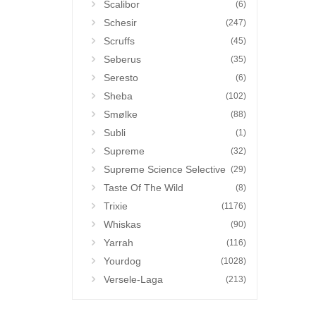
Scalibor
(6)
Schesir
(247)
Scruffs
(45)
Seberus
(35)
Seresto
(6)
Sheba
(102)
Smølke
(88)
Subli
(1)
Supreme
(32)
Supreme Science Selective
(29)
Taste Of The Wild
(8)
Trixie
(1176)
Whiskas
(90)
Yarrah
(116)
Yourdog
(1028)
Versele-Laga
(213)