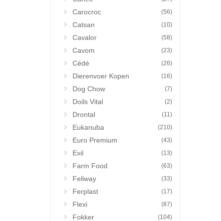
Carocroc
(56)
Catsan
(10)
Cavalor
(58)
Cavom
(23)
Cédé
(26)
Dierenvoer Kopen
(16)
Dog Chow
(7)
Doils Vital
(2)
Drontal
(11)
Eukanuba
(210)
Euro Premium
(43)
Exil
(13)
Farm Food
(63)
Feliway
(33)
Ferplast
(17)
Flexi
(87)
Fokker
(104)