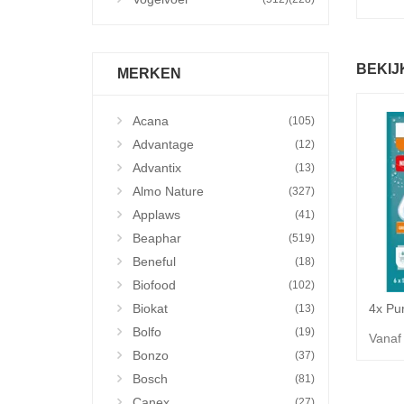
BEKIJ
MERKEN
Acana
(105)
Advantage
(12)
Advantix
(13)
Almo Nature
(327)
Applaws
(41)
Beaphar
(519)
Beneful
(18)
Biofood
(102)
Biokat
(13)
Bolfo
(19)
Vanaf
Bonzo
(37)
Bosch
(81)
Canex
(27)