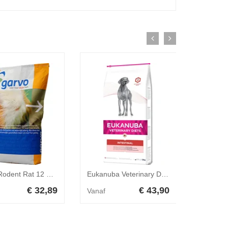
Garvo Rodent Rat 12 mm 20 kg
Eukanuba Veterinary Diets Intestinal hondenvoer 12 kg
€ 32,89
€ 43,90
Vanaf
Vanaf