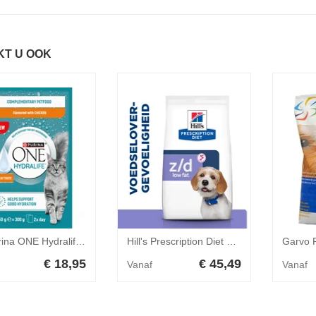
KT U OOK
4x Purina ONE Hydralife Kattenvoer Nat Adult Pouch Kip 6 x 50 gr
Hill's Prescription Diet z/d Low Fat Food Sensitivities hondenvoer 3 kilo
€ 18,95
€ 45,49
Vanaf
Vanaf