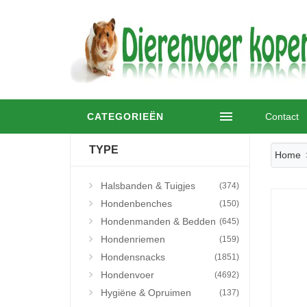
CATEGORIEËN
Contact
TYPE
Home
Halsbanden & Tuigjes
(374)
Hondenbenches
(150)
Hondenmanden & Bedden
(645)
Hondenriemen
(159)
Hondensnacks
(1851)
Hondenvoer
(4692)
Hygiëne & Opruimen
(137)