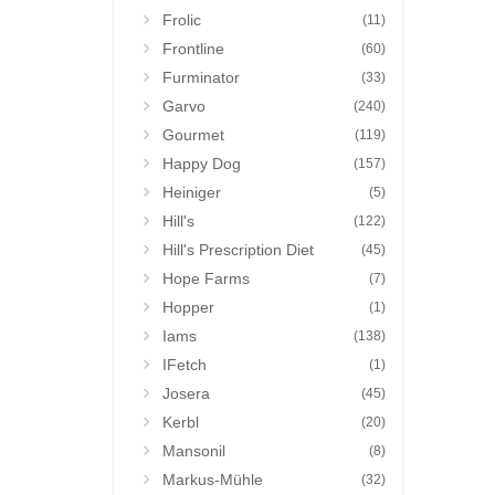
Frolic
(11)
Frontline
(60)
Furminator
(33)
Garvo
(240)
Gourmet
(119)
Happy Dog
(157)
Heiniger
(5)
Hill's
(122)
Hill's Prescription Diet
(45)
Hope Farms
(7)
Hopper
(1)
Iams
(138)
IFetch
(1)
Josera
(45)
Kerbl
(20)
Mansonil
(8)
Markus-Mühle
(32)