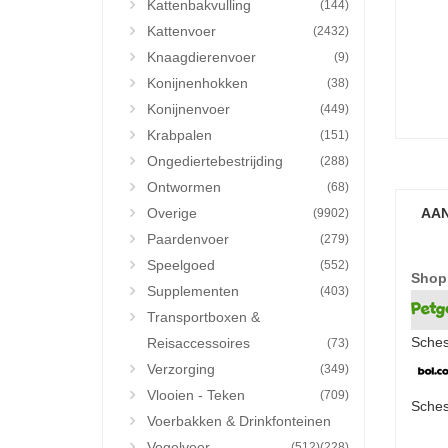
Kattenbakvulling
(144)
Kattenvoer
(2432)
Knaagdierenvoer
(9)
Konijnenhokken
(38)
Konijnenvoer
(449)
Krabpalen
(151)
Ongediertebestrijding
(288)
Ontwormen
(68)
Overige
AAN
(9902)
Paardenvoer
(279)
Speelgoed
(552)
Shop
Supplementen
(403)
Transportboxen &
Sches
Reisaccessoires
(73)
Verzorging
(349)
Vlooien - Teken
(709)
Sches
Voerbakken & Drinkfonteinen
Vogelvoer
(512)
(228)