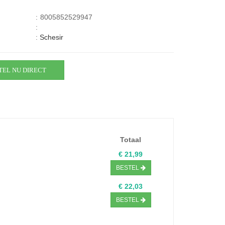
:
8005852529947
:
:
Schesir
TEL NU DIRECT
Totaal
€ 21,99
BESTEL
€ 22,03
BESTEL