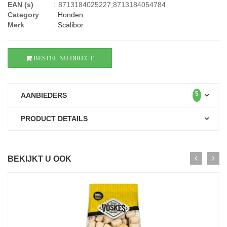
EAN (s)
:
8713184025227;8713184054784
Category
:
Honden
Merk
:
Scalibor
BESTEL NU DIRECT
5
AANBIEDERS
PRODUCT DETAILS
BEKIJKT U OOK