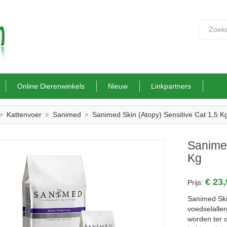
Online Dierenwinkels
Nieuw
Linkpartners
Kattenvoer
Sanimed
Sanimed Skin (Atopy) Sensitive Cat 1,5 K
Sanimed
Kg
€ 23
Prijs:
Sanimed Ski
voedselaller
worden ter o