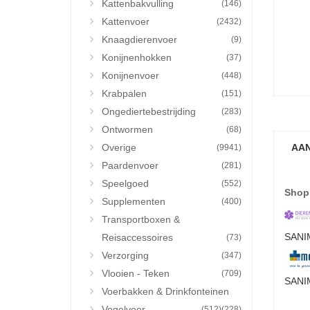
Kattenbakvulling
(146)
Kattenvoer
(2432)
Knaagdierenvoer
(9)
Konijnenhokken
(37)
Konijnenvoer
(448)
Krabpalen
(151)
Ongediertebestrijding
(283)
Ontwormen
(68)
Overige
AAN
(9941)
Paardenvoer
(281)
Speelgoed
(552)
Shop
Supplementen
(400)
Transportboxen &
SANIM
Reisaccessoires
(73)
Verzorging
(347)
Vlooien - Teken
(709)
SANIM
Voerbakken & Drinkfonteinen
Vogelvoer
(512)
(228)