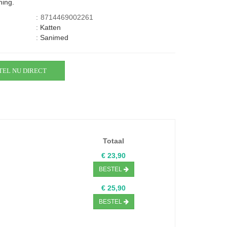
ing.
:
8714469002261
:
Katten
:
Sanimed
TEL NU DIRECT
Totaal
€ 23,90
BESTEL
€ 25,90
BESTEL