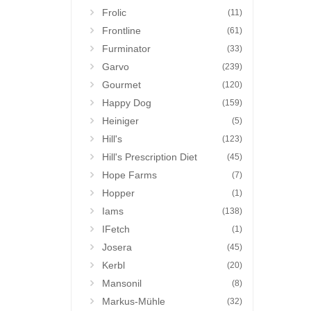
Frolic
(11)
Frontline
(61)
Furminator
(33)
Garvo
(239)
Gourmet
(120)
Happy Dog
(159)
Heiniger
(5)
Hill's
(123)
Hill's Prescription Diet
(45)
Hope Farms
(7)
Hopper
(1)
Iams
(138)
IFetch
(1)
Josera
(45)
Kerbl
(20)
Mansonil
(8)
Markus-Mühle
(32)