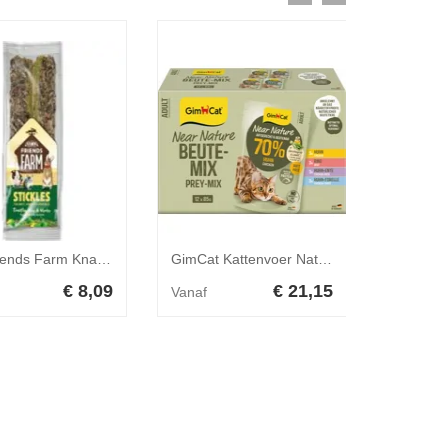
Tiny Friends Farm Knaagdierstick Timothy Hooi - Kruiden 100 gr
GimCat Kattenvoer Nat Near Nature mix 12 x 85 gr
€ 8,09
€ 21,15
Vanaf
Vanaf