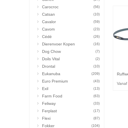
Carocroc
(56)
Catsan
(10)
Cavalor
(59)
Cavom
(23)
Cédé
(26)
Dierenvoer Kopen
(16)
Dog Chow
(7)
Doils Vital
(2)
Drontal
(10)
Eukanuba
(209)
Euro Premium
(43)
Vanaf
Exil
(13)
Farm Food
(63)
Feliway
(33)
Ferplast
(17)
Flexi
(87)
Fokker
(104)