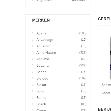
GERE
MERKEN
Acana
(105)
Advantage
(12)
Advantix
(13)
Almo Nature
(328)
Applaws
(42)
Beaphar
(522)
Beneful
(16)
Biofood
(102)
Biokat
(13)
Bolfo
(19)
Vanaf
Bonzo
(37)
Bosch
(80)
BEKIJ
Canex
(27)