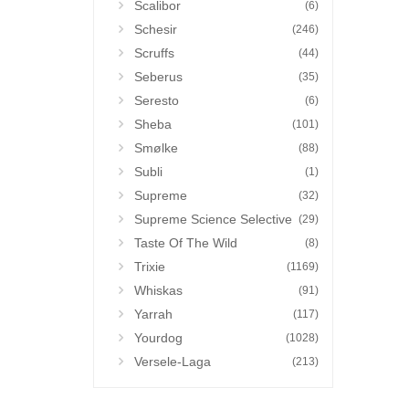
Scalibor
(6)
Schesir
(246)
Scruffs
(44)
Seberus
(35)
Seresto
(6)
Sheba
(101)
Smølke
(88)
Subli
(1)
Supreme
(32)
Supreme Science Selective
(29)
Taste Of The Wild
(8)
Trixie
(1169)
Whiskas
(91)
Yarrah
(117)
Yourdog
(1028)
Versele-Laga
(213)