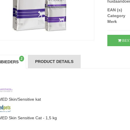
huidaandoen
EAN (s)
Category
Merk
BES
2
PRODUCT DETAILS
BIEDERS
ED Skin/Sensitive kat
ED Skin Sensitive Cat - 1,5 kg