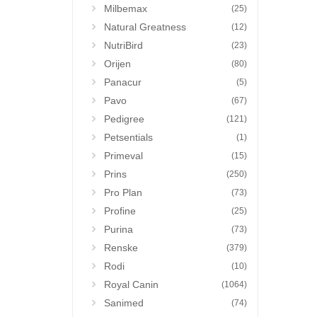
Milbemax
(25)
Natural Greatness
(12)
NutriBird
(23)
Orijen
(80)
Panacur
(5)
Pavo
(67)
Pedigree
(121)
Petsentials
(1)
Primeval
(15)
Prins
(250)
Pro Plan
(73)
Profine
(25)
Purina
(73)
Renske
(379)
Rodi
(10)
Royal Canin
(1064)
Sanimed
(74)