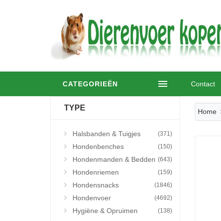
CATEGORIEËN
Contact
TYPE
Home
Halsbanden & Tuigjes
(371)
Hondenbenches
(150)
Hondenmanden & Bedden
(643)
Hondenriemen
(159)
Hondensnacks
(1846)
Hondenvoer
(4692)
Hygiëne & Opruimen
(138)