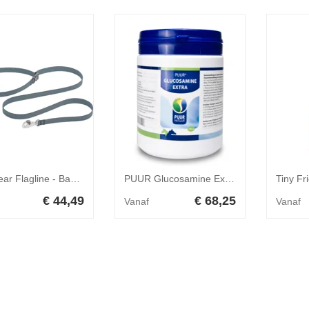
Ruffwear Flagline - Basalt Gray - Leash
PUUR Glucosamine Extra Paard - Pony 500 gr
€ 44,49
€ 68,25
Vanaf
Vanaf