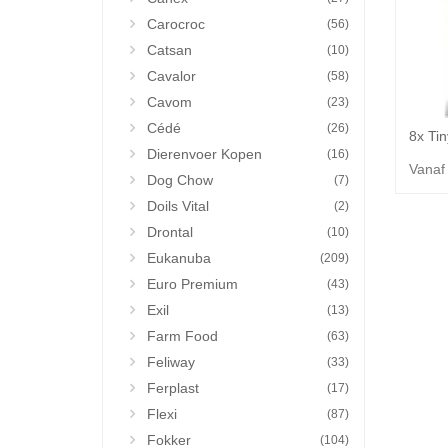
Carocroc
(56)
Catsan
(10)
Cavalor
(58)
Cavom
(23)
Cédé
(26)
Dierenvoer Kopen
(16)
Vanaf
Dog Chow
(7)
Doils Vital
(2)
Drontal
(10)
Eukanuba
(209)
Euro Premium
(43)
Exil
(13)
Farm Food
(63)
Feliway
(33)
Ferplast
(17)
Flexi
(87)
Fokker
(104)