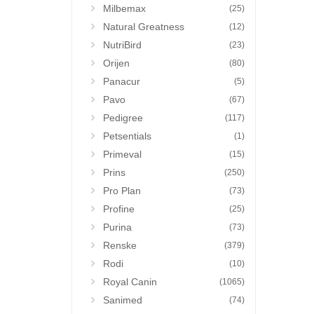
Milbemax
(25)
Natural Greatness
(12)
NutriBird
(23)
Orijen
(80)
Panacur
(5)
Pavo
(67)
Pedigree
(117)
Petsentials
(1)
Primeval
(15)
Prins
(250)
Pro Plan
(73)
Profine
(25)
Purina
(73)
Renske
(379)
Rodi
(10)
Royal Canin
(1065)
Sanimed
(74)