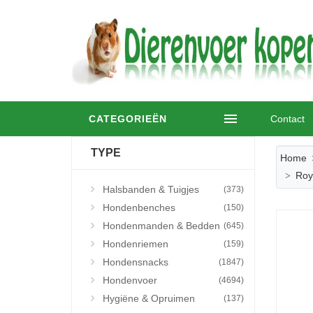
CATEGORIEËN
Contact
TYPE
Home
Roy
Halsbanden & Tuigjes
(373)
Hondenbenches
(150)
Hondenmanden & Bedden
(645)
Hondenriemen
(159)
Hondensnacks
(1847)
Hondenvoer
(4694)
Hygiëne & Opruimen
(137)