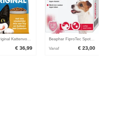
Felix Original Kattenvoer met Kip, Kalkoen en Groenten 7,5 kg
Beaphar FiproTec Spot-On Hond 2-10 kg - 4 pipetten
€ 36,99
€ 23,00
Vanaf
Vanaf