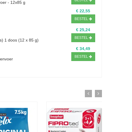
BESTEL
voer - 12x85 g
€ 22,55
BESTEL
€ 25,24
BESTEL
s) 1 doos (12 x 85 g)
€ 34,49
BESTEL
tenvoer