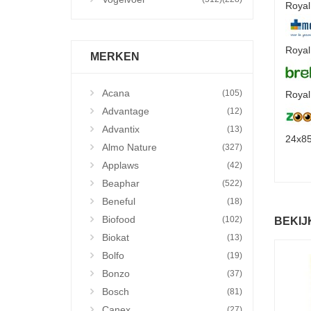
Royal
Royal
MERKEN
Acana
(105)
Royal
Advantage
(12)
Advantix
(13)
24x85
Almo Nature
(327)
Applaws
(42)
Beaphar
(522)
Beneful
(18)
Biofood
(102)
BEKIJ
Biokat
(13)
Bolfo
(19)
Bonzo
(37)
Bosch
(81)
Canex
(27)