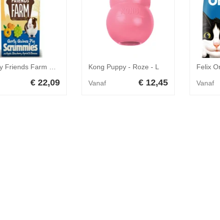
8x Tiny Friends Farm Gerty Guinea Pig Scrummies 120 gr
Kong Puppy - Roze - L
€ 22,09
€ 12,45
Vanaf
Vanaf