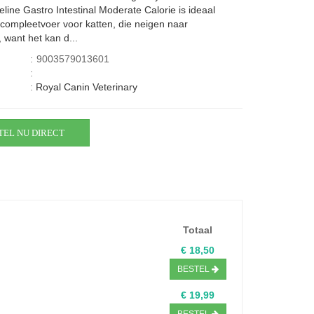
eline Gastro Intestinal Moderate Calorie is ideaal
 compleetvoer voor katten, die neigen naar
 want het kan d...
:
9003579013601
:
:
Royal Canin Veterinary
TEL NU DIRECT
Totaal
€ 18,50
BESTEL
€ 19,99