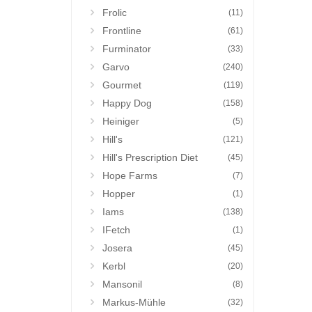
Frolic
(11)
Frontline
(61)
Furminator
(33)
Garvo
(240)
Gourmet
(119)
Happy Dog
(158)
Heiniger
(5)
Hill's
(121)
Hill's Prescription Diet
(45)
Hope Farms
(7)
Hopper
(1)
Iams
(138)
IFetch
(1)
Josera
(45)
Kerbl
(20)
Mansonil
(8)
Markus-Mühle
(32)