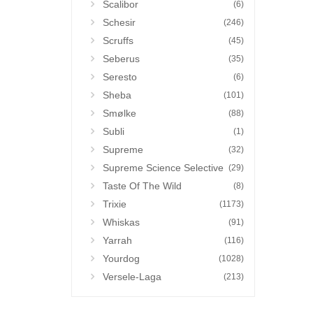
Scalibor
(6)
Schesir
(246)
Scruffs
(45)
Seberus
(35)
Seresto
(6)
Sheba
(101)
Smølke
(88)
Subli
(1)
Supreme
(32)
Supreme Science Selective
(29)
Taste Of The Wild
(8)
Trixie
(1173)
Whiskas
(91)
Yarrah
(116)
Yourdog
(1028)
Versele-Laga
(213)