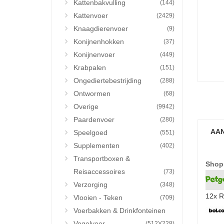
Kattenbakvulling
(144)
Kattenvoer
(2429)
Knaagdierenvoer
(9)
Konijnenhokken
(37)
Konijnenvoer
(449)
Krabpalen
(151)
Ongediertebestrijding
(288)
Ontwormen
(68)
Overige
(9942)
Paardenvoer
(280)
AAN
Speelgoed
(551)
Supplementen
(402)
Transportboxen &
Shop
Reisaccessoires
(73)
Verzorging
(348)
12x R
Vlooien - Teken
(709)
Voerbakken & Drinkfonteinen
Vogelvoer
(512)
(228)