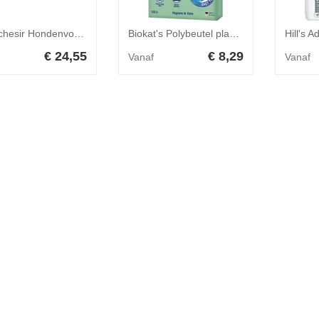
10x Schesir Hondenvoer Kip - Appel 150 gr
Biokat's Polybeutel plasticzakken XXL voor kattenbak 2 verpakkingen
€ 24,55
€ 8,29
Vanaf
Vanaf