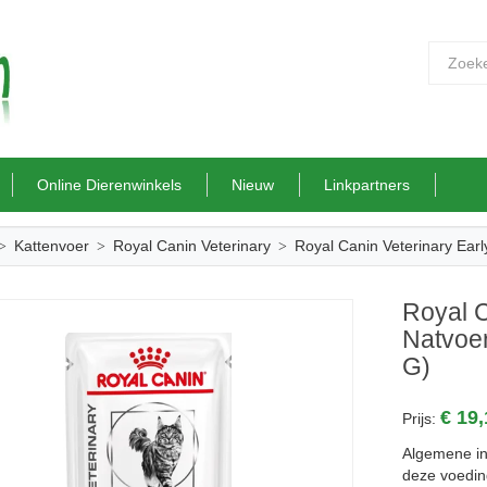
Online Dierenwinkels
Nieuw
Linkpartners
Kattenvoer
Royal Canin Veterinary
Royal Canin Veterinary Earl
Royal C
Natvoer
G)
€ 19
Prijs:
Algemene inf
deze voedin