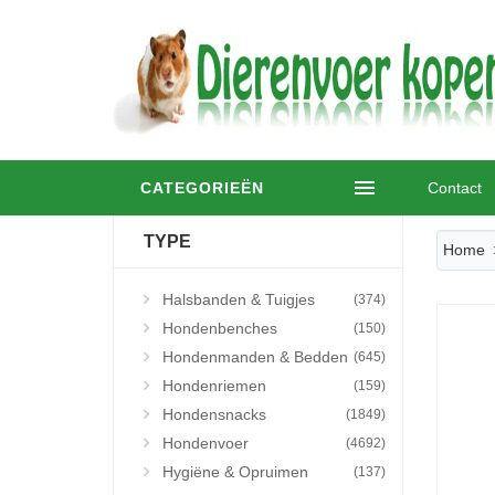
CATEGORIEËN
Contact
TYPE
Home
Halsbanden & Tuigjes
(374)
Hondenbenches
(150)
Hondenmanden & Bedden
(645)
Hondenriemen
(159)
Hondensnacks
(1849)
Hondenvoer
(4692)
Hygiëne & Opruimen
(137)