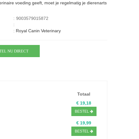
erinaire voeding geeft, moet je regelmatig je dierenarts
:
9003579015872
:
:
Royal Canin Veterinary
TEL NU DIRECT
Totaal
€ 19,18
BESTEL
€ 19,99
BESTEL