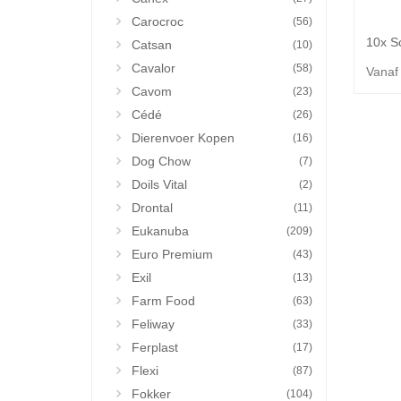
Carocroc
(56)
Catsan
(10)
Cavalor
(58)
Vanaf
Cavom
(23)
Cédé
(26)
Dierenvoer Kopen
(16)
Dog Chow
(7)
Doils Vital
(2)
Drontal
(11)
Eukanuba
(209)
Euro Premium
(43)
Exil
(13)
Farm Food
(63)
Feliway
(33)
Ferplast
(17)
Flexi
(87)
Fokker
(104)