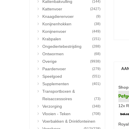
Kattenbakvulling
(144)
Kattenvoer
(2427)
Knaagdierenvoer
(9)
Konijnenhokken
(38)
Konijnenvoer
(449)
Krabpalen
(151)
Ongediertebestrijding
(288)
Ontwormen
(68)
Overige
(9938)
AAN
Paardenvoer
(279)
Speelgoed
(551)
Supplementen
(401)
Shop
Transportboxen &
Reisaccessoires
(73)
12x R
Verzorging
(348)
Vlooien - Teken
(708)
Voerbakken & Drinkfonteinen
Royal
Vogelvoer
(512)
(228)