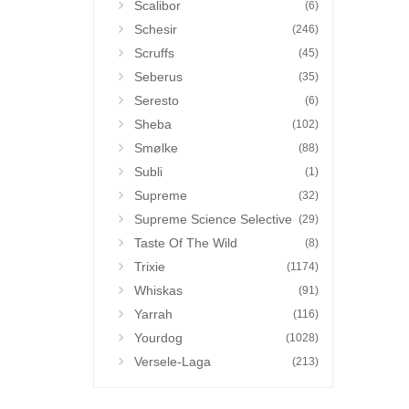
Scalibor
(6)
Schesir
(246)
Scruffs
(45)
Seberus
(35)
Seresto
(6)
Sheba
(102)
Smølke
(88)
Subli
(1)
Supreme
(32)
Supreme Science Selective
(29)
Taste Of The Wild
(8)
Trixie
(1174)
Whiskas
(91)
Yarrah
(116)
Yourdog
(1028)
Versele-Laga
(213)