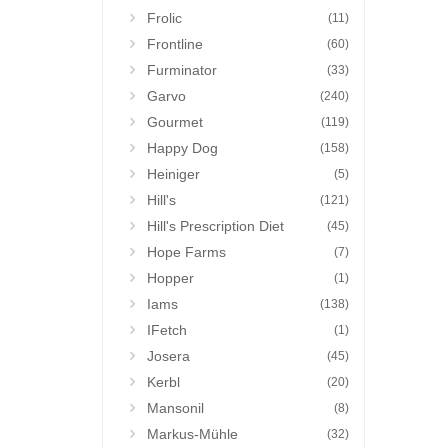
Frolic
(11)
Frontline
(60)
Furminator
(33)
Garvo
(240)
Gourmet
(119)
Happy Dog
(158)
Heiniger
(5)
Hill's
(121)
Hill's Prescription Diet
(45)
Hope Farms
(7)
Hopper
(1)
Iams
(138)
IFetch
(1)
Josera
(45)
Kerbl
(20)
Mansonil
(8)
Markus-Mühle
(32)