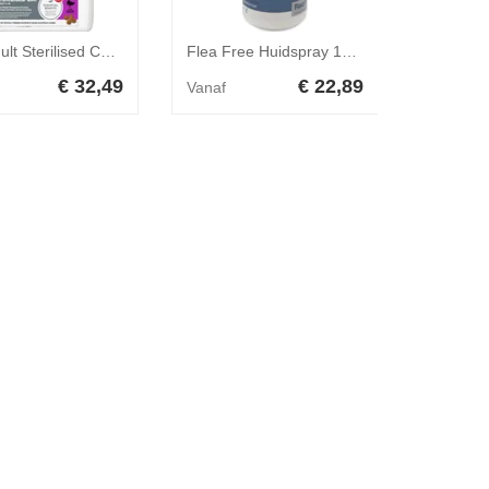
Hill's Adult Sterilised Cat met eend kattenvoer 2 x 3 kg
Flea Free Huidspray 100 ml
Garvo E
€ 32,49
€ 22,89
Vanaf
Vanaf