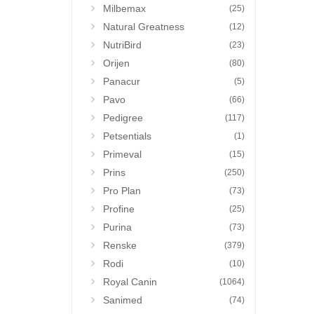
Milbemax
(25)
Natural Greatness
(12)
NutriBird
(23)
Orijen
(80)
Panacur
(5)
Pavo
(66)
Pedigree
(117)
Petsentials
(1)
Primeval
(15)
Prins
(250)
Pro Plan
(73)
Profine
(25)
Purina
(73)
Renske
(379)
Rodi
(10)
Royal Canin
(1064)
Sanimed
(74)