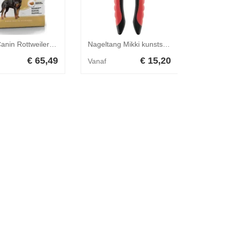
Royal Canin Rottweiler 26 Adult 12 kg
Nageltang Mikki kunststof greep klein
€ 65,49
€ 15,20
Vanaf
Vanaf