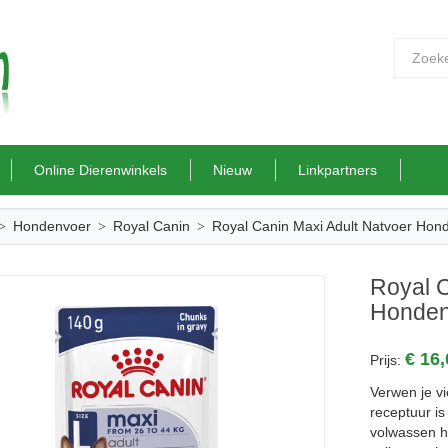
Online Dierenwinkels
Nieuw
Linkpartners
Hondenvoer
Royal Canin
Royal Canin Maxi Adult Natvoer Hon
Royal C
Honden
€ 16
Prijs:
Verwen je vi
receptuur i
volwassen h