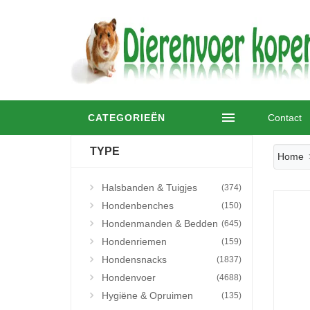
CATEGORIEËN
Contact
TYPE
Home
Halsbanden & Tuigjes
(374)
Hondenbenches
(150)
Hondenmanden & Bedden
(645)
Hondenriemen
(159)
Hondensnacks
(1837)
Hondenvoer
(4688)
Hygiëne & Opruimen
(135)