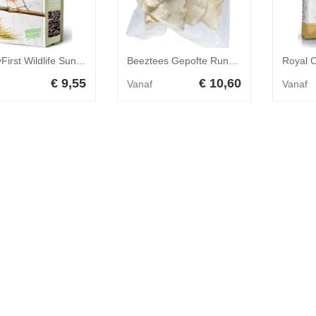
HobbyFirst Wildlife Sunflower Menu 2,75 kg
Beeztees Gepofte Runderoren - 150 g
€ 9,55
€ 10,60
Vanaf
Vanaf