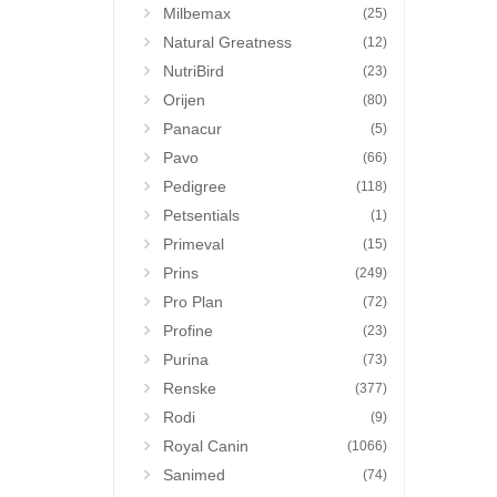
Milbemax
(25)
Natural Greatness
(12)
NutriBird
(23)
Orijen
(80)
Panacur
(5)
Pavo
(66)
Pedigree
(118)
Petsentials
(1)
Primeval
(15)
Prins
(249)
Pro Plan
(72)
Profine
(23)
Purina
(73)
Renske
(377)
Rodi
(9)
Royal Canin
(1066)
Sanimed
(74)