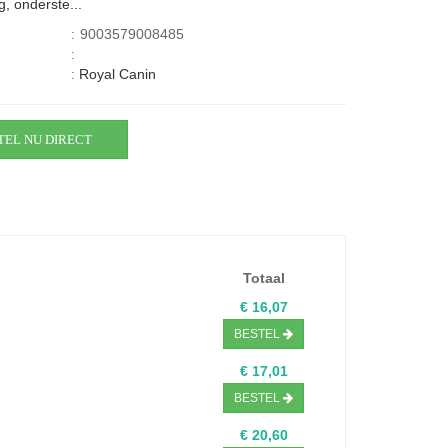
g, onderste...
:
9003579008485
:
:
Royal Canin
TEL NU DIRECT
Totaal
€ 16,07
BESTEL
€ 17,01
BESTEL
€ 20,60