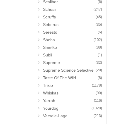
Scalibor
(6)
Schesir
(247)
Scruffs
(45)
Seberus
(35)
Seresto
(6)
Sheba
(102)
Smølke
(88)
Subli
(1)
Supreme
(32)
Supreme Science Selective
(29)
Taste Of The Wild
(8)
Trixie
(1178)
Whiskas
(90)
Yarrah
(116)
Yourdog
(1028)
Versele-Laga
(213)