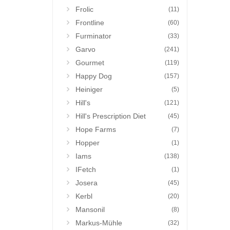
Frolic
(11)
Frontline
(60)
Furminator
(33)
Garvo
(241)
Gourmet
(119)
Happy Dog
(157)
Heiniger
(5)
Hill's
(121)
Hill's Prescription Diet
(45)
Hope Farms
(7)
Hopper
(1)
Iams
(138)
IFetch
(1)
Josera
(45)
Kerbl
(20)
Mansonil
(8)
Markus-Mühle
(32)