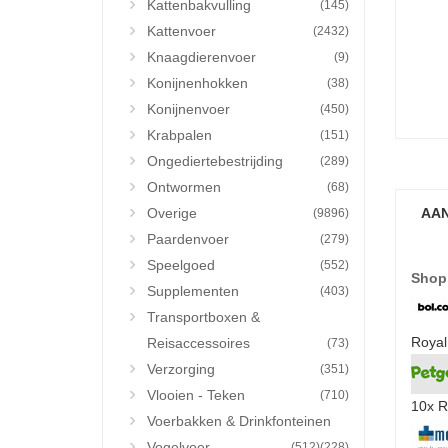
Kattenbakvulling
(145)
Kattenvoer
(2432)
Knaagdierenvoer
(9)
Konijnenhokken
(38)
Konijnenvoer
(450)
Krabpalen
(151)
Ongediertebestrijding
(289)
Ontwormen
(68)
Overige
AAN
(9896)
Paardenvoer
(279)
Speelgoed
(552)
Shop
Supplementen
(403)
Transportboxen &
Royal
Reisaccessoires
(73)
Verzorging
(351)
Vlooien - Teken
(710)
10x R
Voerbakken & Drinkfonteinen
Vogelvoer
(512)
(228)