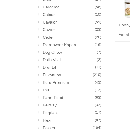
Carocroc
(56)
Catsan
(10)
Cavalor
(59)
Cavom
(23)
Vanaf
Cédé
(26)
Dierenvoer Kopen
(16)
Dog Chow
(7)
Doils Vital
(2)
Drontal
(11)
Eukanuba
(210)
Euro Premium
(43)
Exil
(13)
Farm Food
(63)
Feliway
(33)
Ferplast
(17)
Flexi
(87)
Fokker
(104)