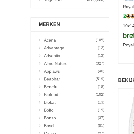
Royal
MERKEN
10x14
Acana
(105)
Royal
Advantage
(12)
Advantix
(13)
Almo Nature
(327)
Applaws
(40)
Beaphar
(519)
BEKIJ
Beneful
(18)
Biofood
(102)
Biokat
(13)
Bolfo
(19)
Bonzo
(37)
Bosch
(81)
Canex
(27)