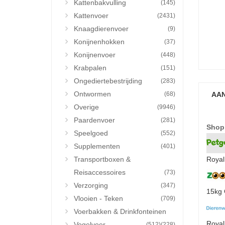
Kattenbakvulling
(145)
Kattenvoer
(2431)
Knaagdierenvoer
(9)
Konijnenhokken
(37)
Konijnenvoer
(448)
Krabpalen
(151)
Ongediertebestrijding
(283)
Ontwormen
(68)
AAN
Overige
(9946)
Paardenvoer
(281)
Shop
Speelgoed
(552)
Supplementen
(401)
Transportboxen &
Royal
Reisaccessoires
(73)
Verzorging
(347)
15kg 
Vlooien - Teken
(709)
Voerbakken & Drinkfonteinen
Royal
Vogelvoer
(512)
(228)