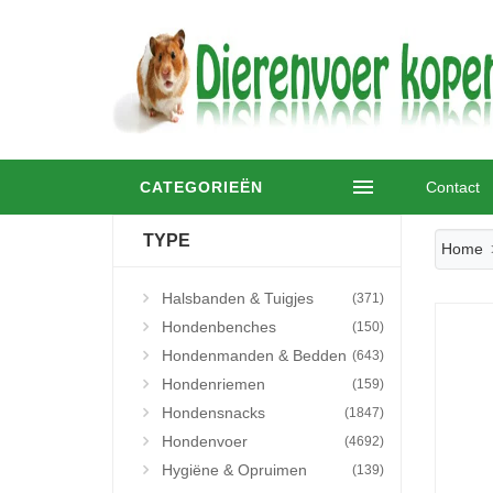
CATEGORIEËN
Contact
TYPE
Home
Halsbanden & Tuigjes
(371)
Hondenbenches
(150)
Hondenmanden & Bedden
(643)
Hondenriemen
(159)
Hondensnacks
(1847)
Hondenvoer
(4692)
Hygiëne & Opruimen
(139)