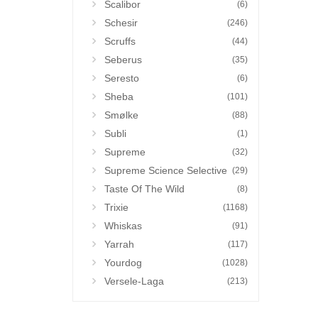
Scalibor
(6)
Schesir
(246)
Scruffs
(44)
Seberus
(35)
Seresto
(6)
Sheba
(101)
Smølke
(88)
Subli
(1)
Supreme
(32)
Supreme Science Selective
(29)
Taste Of The Wild
(8)
Trixie
(1168)
Whiskas
(91)
Yarrah
(117)
Yourdog
(1028)
Versele-Laga
(213)