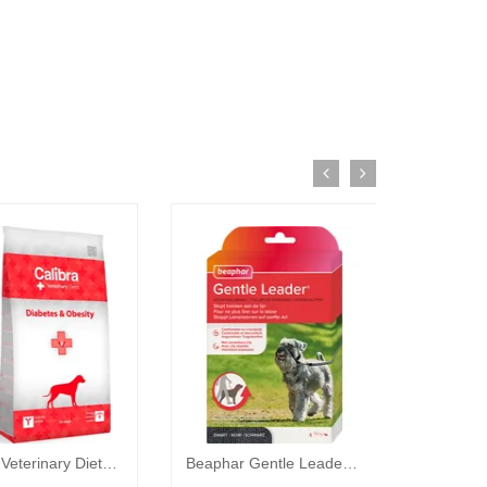
Calibra Veterinary Diets Dog Diabetes & Obesity hondenvoer 12kg
Beaphar Gentle Leader - Kleine Honden en Puppy's - Zwart