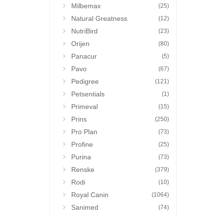
Milbemax
(25)
Natural Greatness
(12)
NutriBird
(23)
Orijen
(80)
Panacur
(5)
Pavo
(67)
Pedigree
(121)
Petsentials
(1)
Primeval
(15)
Prins
(250)
Pro Plan
(73)
Profine
(25)
Purina
(73)
Renske
(379)
Rodi
(10)
Royal Canin
(1064)
Sanimed
(74)