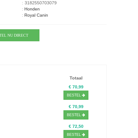
:
3182550703079
:
Honden
:
Royal Canin
TEL NU DIRECT
Totaal
€ 70,99
BESTEL
€ 70,99
BESTEL
€ 72,50
BESTEL