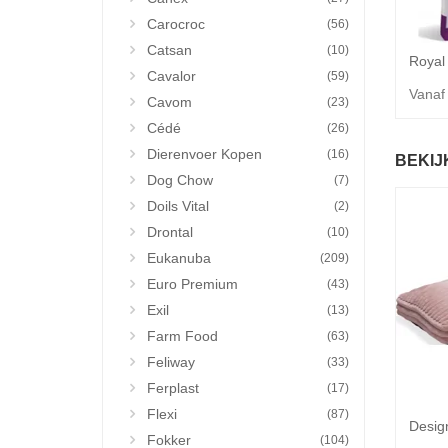
Carocroc
(56)
Catsan
(10)
Cavalor
(59)
Vanaf
Cavom
(23)
Cédé
(26)
Dierenvoer Kopen
(16)
BEKIJ
Dog Chow
(7)
Doils Vital
(2)
Drontal
(10)
Eukanuba
(209)
Euro Premium
(43)
Exil
(13)
Farm Food
(63)
Feliway
(33)
Ferplast
(17)
Flexi
(87)
Fokker
(104)