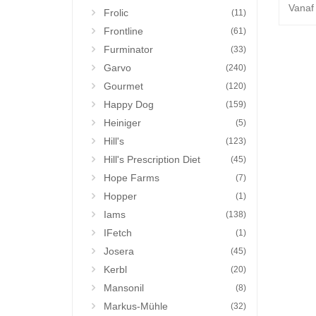
Vanaf
Frolic
(11)
Frontline
(61)
Furminator
(33)
Garvo
(240)
Gourmet
(120)
Happy Dog
(159)
Heiniger
(5)
Hill's
(123)
Hill's Prescription Diet
(45)
Hope Farms
(7)
Hopper
(1)
Iams
(138)
IFetch
(1)
Josera
(45)
Kerbl
(20)
Mansonil
(8)
Markus-Mühle
(32)