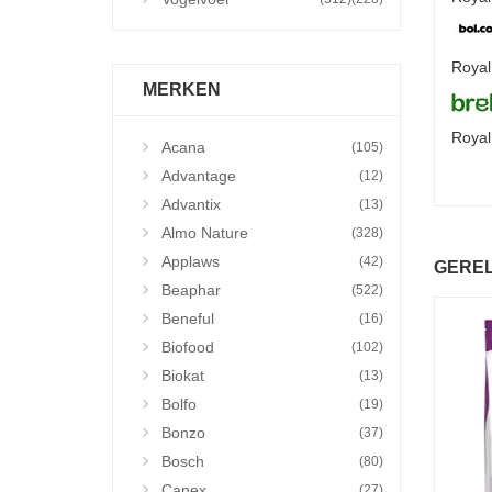
Royal
MERKEN
Royal
Acana
(105)
Advantage
(12)
Advantix
(13)
Almo Nature
(328)
Applaws
(42)
GERE
Beaphar
(522)
Beneful
(16)
Biofood
(102)
Biokat
(13)
Bolfo
(19)
Bonzo
(37)
Bosch
(80)
Canex
(27)