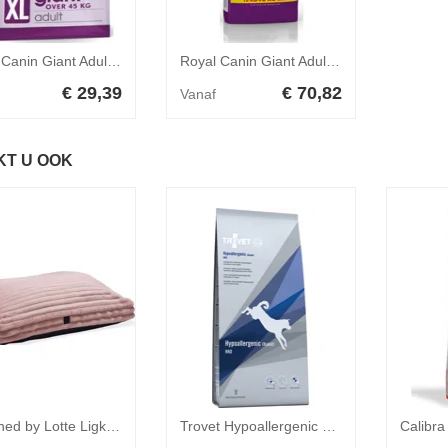
Royal Canin Giant Adult 4 kg
Royal Canin Giant Adult 15 + 3 kg
€ 29,39
€ 70,82
Vanaf
KT U OOK
Designed by Lotte Ligkussen Reza Roze 100 x 70 cm
Trovet Hypoallergenic Konijn RRD Hond 10kg