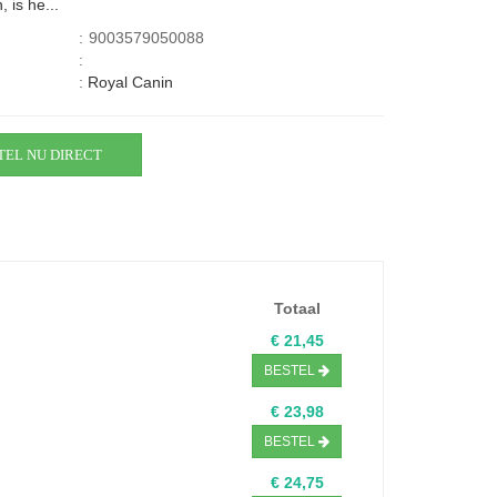
 is he...
:
9003579050088
:
:
Royal Canin
TEL NU DIRECT
Totaal
€ 21,45
BESTEL
€ 23,98
BESTEL
€ 24,75