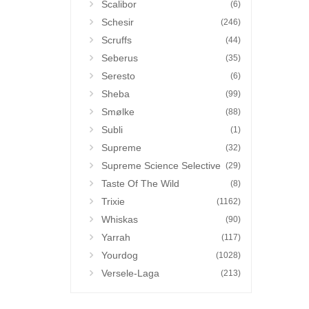
Scalibor
(6)
Schesir
(246)
Scruffs
(44)
Seberus
(35)
Seresto
(6)
Sheba
(99)
Smølke
(88)
Subli
(1)
Supreme
(32)
Supreme Science Selective
(29)
Taste Of The Wild
(8)
Trixie
(1162)
Whiskas
(90)
Yarrah
(117)
Yourdog
(1028)
Versele-Laga
(213)