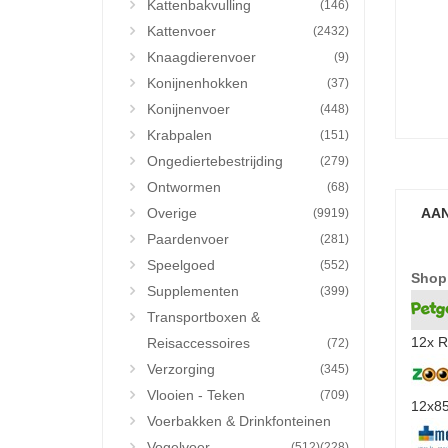
Kattenbakvulling
(146)
Kattenvoer
(2432)
Knaagdierenvoer
(9)
Konijnenhokken
(37)
Konijnenvoer
(448)
Krabpalen
(151)
Ongediertebestrijding
(279)
Ontwormen
(68)
Overige
AAN
(9919)
Paardenvoer
(281)
Speelgoed
(552)
Shop
Supplementen
(399)
Transportboxen &
12x R
Reisaccessoires
(72)
Verzorging
(345)
Vlooien - Teken
(709)
12x85
Voerbakken & Drinkfonteinen
Vogelvoer
(512)
(228)