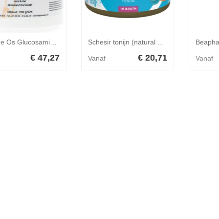
Groene Os Glucosamine Complex - Hond/Kat - 250 g
Schesir tonijn (natural style) natvoer kat (blikjes 85 g) 1 tray (12 x 85 g)
€ 47,27
€ 20,71
Vanaf
Vanaf