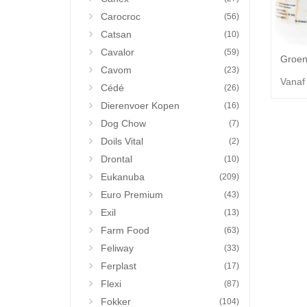
Carocroc
(56)
Catsan
(10)
Cavalor
(59)
Cavom
(23)
Vanaf
Cédé
(26)
Dierenvoer Kopen
(16)
Dog Chow
(7)
Doils Vital
(2)
Drontal
(10)
Eukanuba
(209)
Euro Premium
(43)
Exil
(13)
Farm Food
(63)
Feliway
(33)
Ferplast
(17)
Flexi
(87)
Fokker
(104)