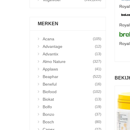
Royal
MERKEN
Royal
Acana
(105)
Royal
Advantage
(12)
Advantix
(13)
Almo Nature
(327)
Applaws
(41)
Beaphar
(522)
BEKIJ
Beneful
(16)
Biofood
(102)
Biokat
(13)
Bolfo
(19)
Bonzo
(37)
Bosch
(80)
Canex
(27)