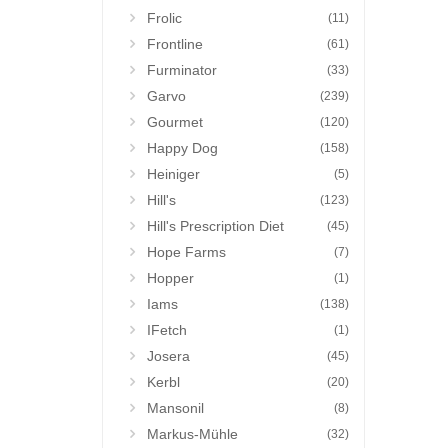
Frolic
(11)
Frontline
(61)
Furminator
(33)
Garvo
(239)
Gourmet
(120)
Happy Dog
(158)
Heiniger
(5)
Hill's
(123)
Hill's Prescription Diet
(45)
Hope Farms
(7)
Hopper
(1)
Iams
(138)
IFetch
(1)
Josera
(45)
Kerbl
(20)
Mansonil
(8)
Markus-Mühle
(32)