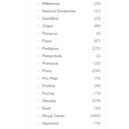
Milbemax
(25)
Natural Greatness
(12)
NutriBird
(23)
Orijen
(80)
Panacur
(5)
Pavo
(67)
Pedigree
(121)
Petsentials
(1)
Primeval
(15)
Prins
(250)
Pro Plan
(73)
Profine
(25)
Purina
(73)
Renske
(379)
Rodi
(10)
Royal Canin
(1062)
Sanimed
(74)