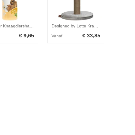
Beaphar Knaagdiershampoo 250ml
Designed by Lotte Krabpaal Yenna Grijs 41 x 41 x 70 cm
€ 9,65
€ 33,85
Vanaf
Vanaf