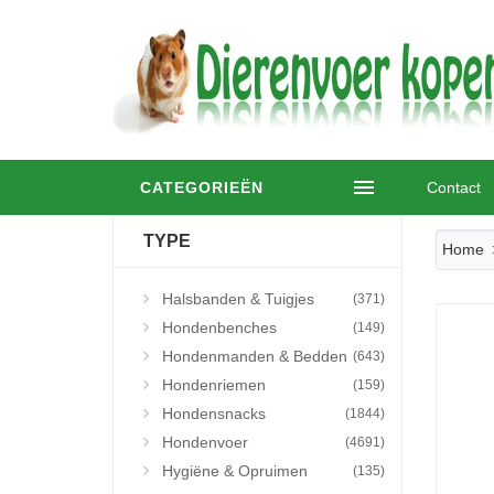
CATEGORIEËN
Contact
TYPE
Home
Halsbanden & Tuigjes
(371)
Hondenbenches
(149)
Hondenmanden & Bedden
(643)
Hondenriemen
(159)
Hondensnacks
(1844)
Hondenvoer
(4691)
Hygiëne & Opruimen
(135)