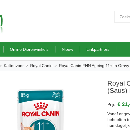
Online Dierenwinkels
Nieuw
Linkpartners
Kattenvoer
Royal Canin
Royal Canin FHN Ageing 11+ In Gravy
Royal 
(saus)
€ 21
Prijs:
Vanaf ongev
behoeften t
hun dagelij