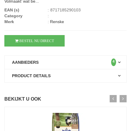
Volmaakt’ wat be...
EAN (s)
:
8717185290103
Category
:
Merk
:
Renske
BESTEL NU DIRECT
4
AANBIEDERS
PRODUCT DETAILS
BEKIJKT U OOK