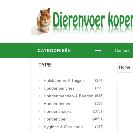
CATEGORIEËN
Contact
TYPE
Home
Halsbanden & Tuigjes
(374)
Hondenbenches
(150)
Hondenmanden & Bedden
(645)
Hondenriemen
(159)
Hondensnacks
(1851)
Hondenvoer
(4691)
Hygiëne & Opruimen
(137)