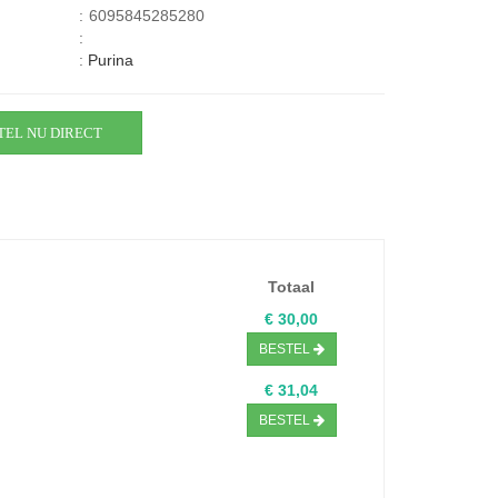
:
6095845285280
:
:
Purina
TEL NU DIRECT
Totaal
€ 30,00
BESTEL
€ 31,04
BESTEL