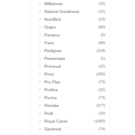
Milbemax
(25)
Natural Greatness
(12)
NutriBird
(23)
Orijen
(80)
Panacur
(5)
Pavo
(66)
Pedigree
(118)
Petsentials
(1)
Primeval
(15)
Prins
(250)
Pro Plan
(73)
Profine
(25)
Purina
(73)
Renske
(377)
Rodi
(10)
Royal Canin
(1065)
Sanimed
(74)