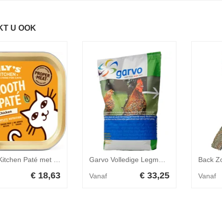
KT U OOK
Lily's Kitchen Paté met Kip natvoer kat 19 x 85 gram
Garvo Volledige Legmeel Met Kruiden (7309) 20 kg
€ 18,63
€ 33,25
Vanaf
Vanaf