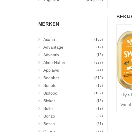
BEKIJ
MERKEN
Acana
(105)
Advantage
(12)
Advantix
(13)
Almo Nature
(327)
Applaws
(41)
Beaphar
(519)
Beneful
(18)
Biofood
(102)
Biokat
(13)
Vanaf
Bolfo
(19)
Bonzo
(37)
Bosch
(81)
Canex
(27)