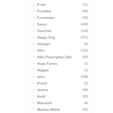
Frolic
(11)
Frontline
(60)
Furminator
(33)
Garvo
(240)
Gourmet
(119)
Happy Dog
(157)
Heiniger
(5)
Hill's
(122)
Hill's Prescription Diet
(45)
Hope Farms
(7)
Hopper
(1)
Iams
(138)
IFetch
(1)
Josera
(45)
Kerbl
(20)
Mansonil
(8)
Markus-Mühle
(32)