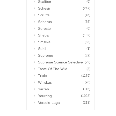
Scalibor
(6)
Schesir
(247)
Scruffs
(45)
Seberus
(35)
Seresto
(6)
Sheba
(102)
Smølke
(88)
Subli
(1)
Supreme
(32)
Supreme Science Selective
(29)
Taste Of The Wild
(8)
Trixie
(1175)
Whiskas
(90)
Yarrah
(116)
Yourdog
(1028)
Versele-Laga
(213)