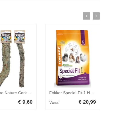
Back Zoo Nature Corky Perch - S
Fokker Special-Fit 1 Hond 2,5 kg
€ 9,60
€ 20,99
Vanaf
Vanaf