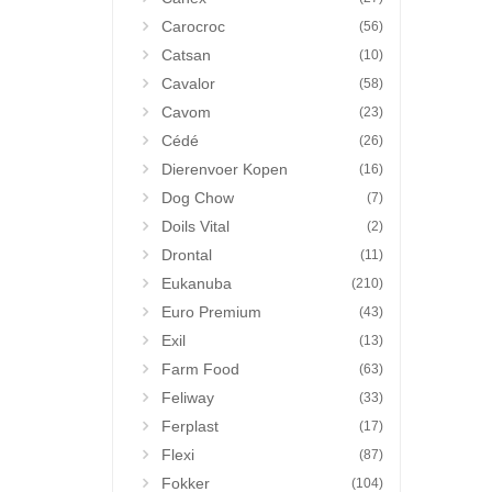
Carocroc
(56)
Catsan
(10)
Cavalor
(58)
Cavom
(23)
Cédé
(26)
Dierenvoer Kopen
(16)
Dog Chow
(7)
Doils Vital
(2)
Drontal
(11)
Eukanuba
(210)
Euro Premium
(43)
Exil
(13)
Farm Food
(63)
Feliway
(33)
Ferplast
(17)
Flexi
(87)
Fokker
(104)