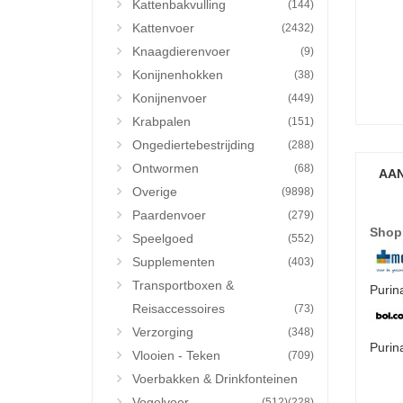
Kattenbakvulling
(144)
Kattenvoer
(2432)
Knaagdierenvoer
(9)
Konijnenhokken
(38)
Konijnenvoer
(449)
Krabpalen
(151)
Ongediertebestrijding
(288)
Ontwormen
(68)
AAN
Overige
(9898)
Paardenvoer
(279)
Shop
Speelgoed
(552)
Supplementen
(403)
Transportboxen &
Purin
Reisaccessoires
(73)
Verzorging
(348)
Purin
Vlooien - Teken
(709)
Voerbakken & Drinkfonteinen
Vogelvoer
(512)
(228)