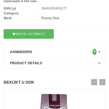
Daarnaast is het voer...
EAN (s)
:
8445290455277
Category
:
Merk
:
Purina One
BESTEL NU DIRECT
4
AANBIEDERS
PRODUCT DETAILS
BEKIJKT U OOK