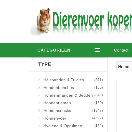
CATEGORIEËN
Contact
TYPE
Home
Halsbanden & Tuigjes
(371)
Hondenbenches
(150)
Hondenmanden & Bedden
(643)
Hondenriemen
(159)
Hondensnacks
(1847)
Hondenvoer
(4692)
Hygiëne & Opruimen
(139)