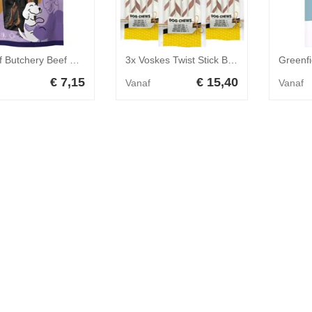
Braaaf Butchery Beef Head Skin with Hair Hondensnack 150 gr
3x Voskes Twist Stick Beef M 6 stuks
€ 7,15
€ 15,40
Vanaf
Vanaf