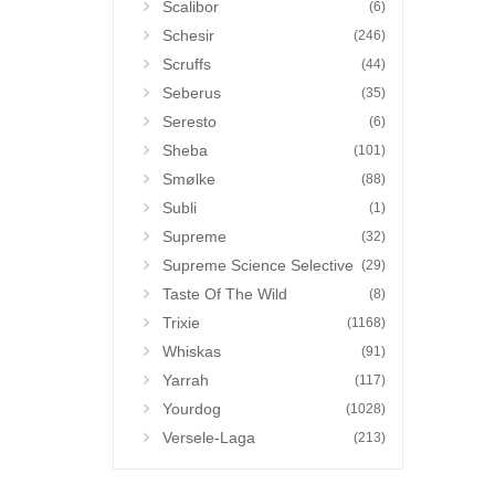
Scalibor
(6)
Schesir
(246)
Scruffs
(44)
Seberus
(35)
Seresto
(6)
Sheba
(101)
Smølke
(88)
Subli
(1)
Supreme
(32)
Supreme Science Selective
(29)
Taste Of The Wild
(8)
Trixie
(1168)
Whiskas
(91)
Yarrah
(117)
Yourdog
(1028)
Versele-Laga
(213)