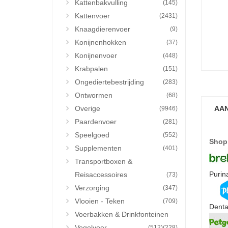
Kattenbakvulling
(145)
Kattenvoer
(2431)
Knaagdierenvoer
(9)
Konijnenhokken
(37)
Konijnenvoer
(448)
Krabpalen
(151)
Ongediertebestrijding
(283)
Ontwormen
(68)
Overige
AAN
(9946)
Paardenvoer
(281)
Speelgoed
(552)
Shop
Supplementen
(401)
Transportboxen &
Purin
Reisaccessoires
(73)
Verzorging
(347)
Vlooien - Teken
(709)
Denta
Voerbakken & Drinkfonteinen
Vogelvoer
(512)
(228)