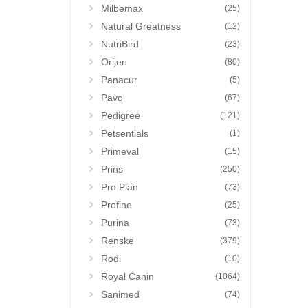
Milbemax
(25)
Natural Greatness
(12)
NutriBird
(23)
Orijen
(80)
Panacur
(5)
Pavo
(67)
Pedigree
(121)
Petsentials
(1)
Primeval
(15)
Prins
(250)
Pro Plan
(73)
Profine
(25)
Purina
(73)
Renske
(379)
Rodi
(10)
Royal Canin
(1064)
Sanimed
(74)