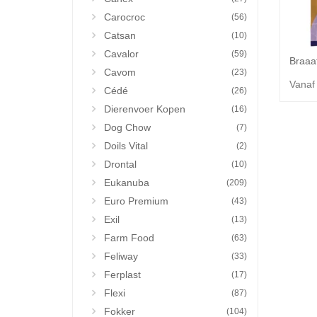
Carocroc
(56)
Catsan
(10)
Cavalor
(59)
Cavom
(23)
Vanaf
Cédé
(26)
Dierenvoer Kopen
(16)
Dog Chow
(7)
Doils Vital
(2)
Drontal
(10)
Eukanuba
(209)
Euro Premium
(43)
Exil
(13)
Farm Food
(63)
Feliway
(33)
Ferplast
(17)
Flexi
(87)
Fokker
(104)