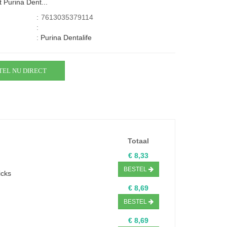
 Purina Dent...
:
7613035379114
:
:
Purina Dentalife
TEL NU DIRECT
Totaal
€ 8,33
BESTEL
icks
€ 8,69
BESTEL
€ 8,69