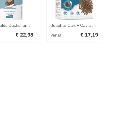
Greenfields Dachshund Care Set
Beaphar Care+ Cavia 1,5 kg
€ 22,98
€ 17,19
Vanaf
Vanaf