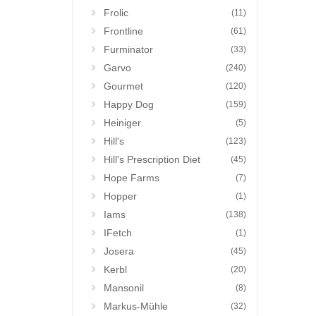
Frolic
(11)
Frontline
(61)
Furminator
(33)
Garvo
(240)
Gourmet
(120)
Happy Dog
(159)
Heiniger
(5)
Hill's
(123)
Hill's Prescription Diet
(45)
Hope Farms
(7)
Hopper
(1)
Iams
(138)
IFetch
(1)
Josera
(45)
Kerbl
(20)
Mansonil
(8)
Markus-Mühle
(32)