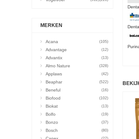
Denta
MERKEN
Denta
Acana
(105)
Purin
Advantage
(12)
Advantix
(13)
Almo Nature
(328)
Applaws
(42)
Beaphar
(522)
BEKIJ
Beneful
(16)
Biofood
(102)
Biokat
(13)
Bolfo
(19)
Bonzo
(37)
Bosch
(80)
Canex
(27)