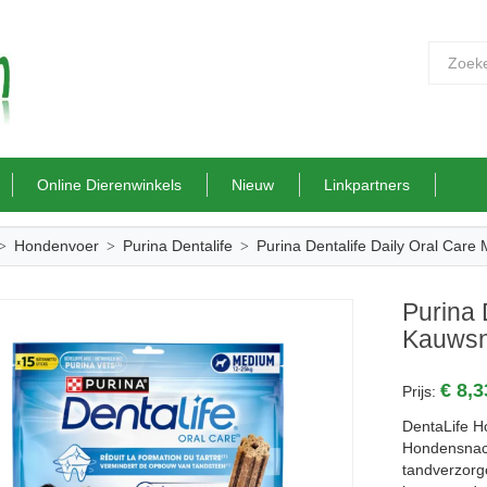
Online Dierenwinkels
Nieuw
Linkpartners
Hondenvoer
Purina Dentalife
Purina Dentalife Daily Oral Car
Purina 
Kauwsn
€ 8,
Prijs:
DentaLife H
Hondensnack
tandverzorg