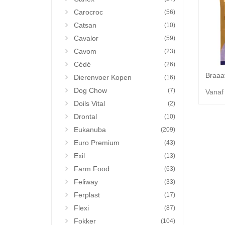
Carocroc
(56)
Catsan
(10)
Cavalor
(59)
Cavom
(23)
Cédé
(26)
Dierenvoer Kopen
(16)
Dog Chow
(7)
Vanaf
Doils Vital
(2)
Drontal
(10)
Eukanuba
(209)
Euro Premium
(43)
Exil
(13)
Farm Food
(63)
Feliway
(33)
Ferplast
(17)
Flexi
(87)
Fokker
(104)