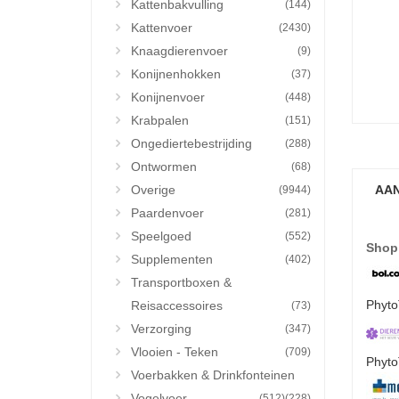
Kattenbakvulling
(144)
Kattenvoer
(2430)
Knaagdierenvoer
(9)
Konijnenhokken
(37)
Konijnenvoer
(448)
Krabpalen
(151)
Ongediertebestrijding
(288)
Ontwormen
(68)
Overige
AAN
(9944)
Paardenvoer
(281)
Speelgoed
(552)
Shop
Supplementen
(402)
Transportboxen &
Phyto
Reisaccessoires
(73)
Verzorging
(347)
Vlooien - Teken
(709)
Phyto
Voerbakken & Drinkfonteinen
Vogelvoer
(512)
(228)