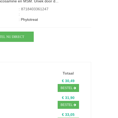
ucosamine en MSM. Uniek door d...
:
8718403361247
:
:
Phytotreat
TEL NU DIRECT
Totaal
€ 30,49
BESTEL
€ 31,90
BESTEL
€ 33,05