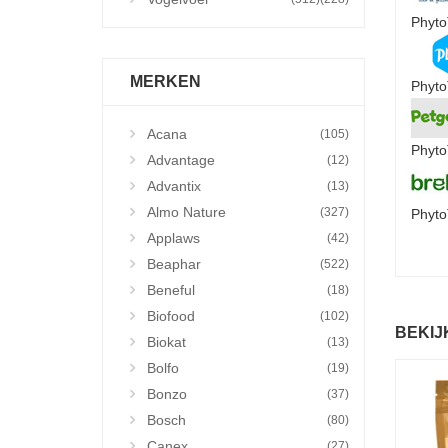
Phyto
MERKEN
Phyto
Acana
(105)
Phyto
Advantage
(12)
Advantix
(13)
Almo Nature
(327)
Phyto
Applaws
(42)
Beaphar
(522)
Beneful
(18)
Biofood
(102)
BEKIJ
Biokat
(13)
Bolfo
(19)
Bonzo
(37)
Bosch
(80)
Canex
(27)