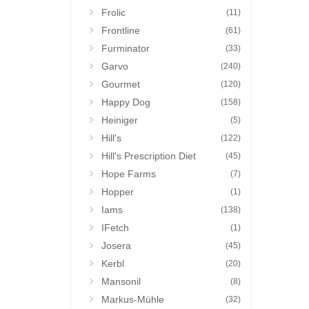
Frolic
(11)
Frontline
(61)
Furminator
(33)
Garvo
(240)
Gourmet
(120)
Happy Dog
(158)
Heiniger
(5)
Hill's
(122)
Hill's Prescription Diet
(45)
Hope Farms
(7)
Hopper
(1)
Iams
(138)
IFetch
(1)
Josera
(45)
Kerbl
(20)
Mansonil
(8)
Markus-Mühle
(32)