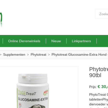
Online Dierenwinkels
Nieuw
Linkpartners
Supplementen
Phytotreat
Phytotreat Glucosamine-Extra Hond -
Phytotr
90tbl
€ 30
Prijs:
PhytoTreat 
tablettenPh
diervoeder 