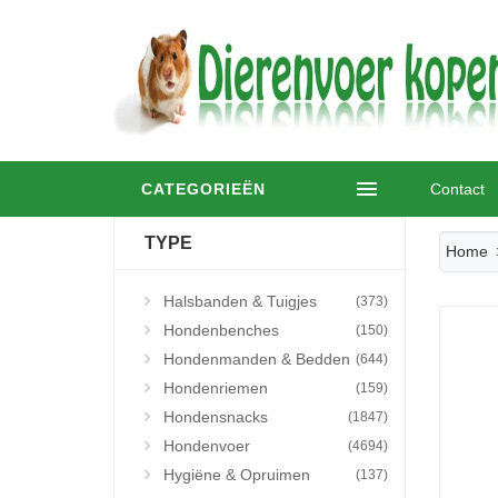
CATEGORIEËN
Contact
TYPE
Home
Halsbanden & Tuigjes
(373)
Hondenbenches
(150)
Hondenmanden & Bedden
(644)
Hondenriemen
(159)
Hondensnacks
(1847)
Hondenvoer
(4694)
Hygiëne & Opruimen
(137)