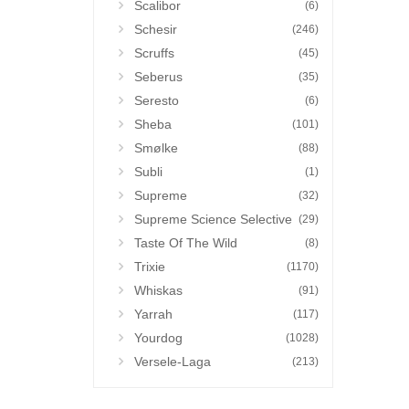
Scalibor
(6)
Schesir
(246)
Scruffs
(45)
Seberus
(35)
Seresto
(6)
Sheba
(101)
Smølke
(88)
Subli
(1)
Supreme
(32)
Supreme Science Selective
(29)
Taste Of The Wild
(8)
Trixie
(1170)
Whiskas
(91)
Yarrah
(117)
Yourdog
(1028)
Versele-Laga
(213)