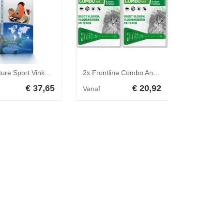
Deli Nature Sport Vinken Nummer 92 20 kg
2x Frontline Combo Anti Vlooien en Teken Druppels Kat vanaf 1 kg
€ 37,65
€ 20,92
Vanaf
Vanaf