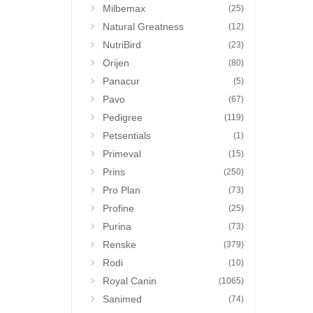
Milbemax
(25)
Natural Greatness
(12)
NutriBird
(23)
Orijen
(80)
Panacur
(5)
Pavo
(67)
Pedigree
(119)
Petsentials
(1)
Primeval
(15)
Prins
(250)
Pro Plan
(73)
Profine
(25)
Purina
(73)
Renske
(379)
Rodi
(10)
Royal Canin
(1065)
Sanimed
(74)