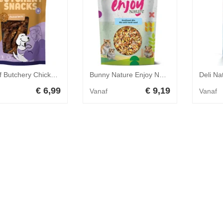
Braaaf Butchery Chicken Necks Hondensnack 125 gr
Bunny Nature Enjoy Nature Mix Kardi Seed 120 gr
€ 6,99
€ 9,19
Vanaf
Vanaf