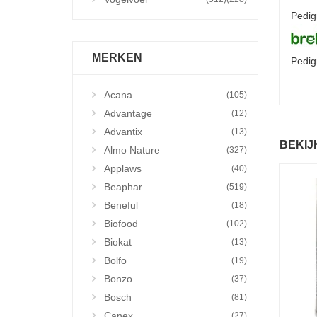
Pedig
MERKEN
Pedig
Acana
(105)
Advantage
(12)
Advantix
(13)
BEKIJ
Almo Nature
(327)
Applaws
(40)
Beaphar
(519)
Beneful
(18)
Biofood
(102)
Biokat
(13)
Bolfo
(19)
Bonzo
(37)
Bosch
(81)
Canex
(27)