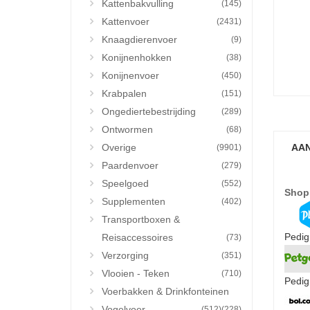
Kattenbakvulling
(145)
Kattenvoer
(2431)
Knaagdierenvoer
(9)
Konijnenhokken
(38)
Konijnenvoer
(450)
Krabpalen
(151)
Ongediertebestrijding
(289)
Ontwormen
(68)
Overige
AAN
(9901)
Paardenvoer
(279)
Speelgoed
(552)
Shop
Supplementen
(402)
Transportboxen &
Pedig
Reisaccessoires
(73)
Verzorging
(351)
Vlooien - Teken
(710)
Pedig
Voerbakken & Drinkfonteinen
Vogelvoer
(512)
(228)