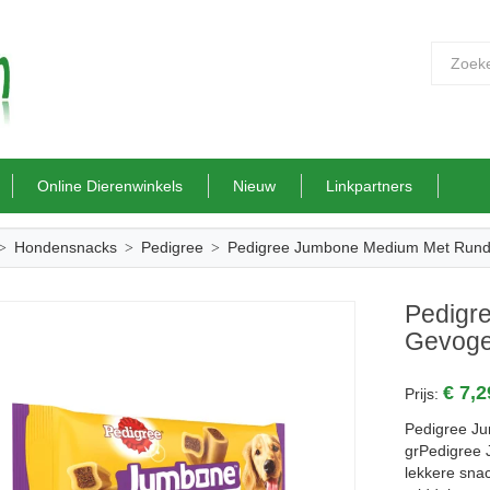
Online Dierenwinkels
Nieuw
Linkpartners
Hondensnacks
Pedigree
Pedigree Jumbone Medium Met Rund
Pedigr
Gevoge
€ 7,
Prijs:
Pedigree J
grPedigree
lekkere snac