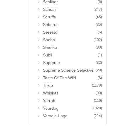
Scalibor
(6)
Schesir
(247)
Scruffs
(45)
Seberus
(35)
Seresto
(6)
Sheba
(102)
Smølke
(88)
Subli
(1)
Supreme
(32)
Supreme Science Selective
(29)
Taste Of The Wild
(8)
Trixie
(1178)
Whiskas
(90)
Yarrah
(116)
Yourdog
(1028)
Versele-Laga
(214)