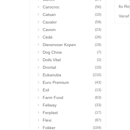
Carocroc
(56)
Catsan
(10)
Vanaf
Cavalor
(59)
Cavom
(23)
Cédé
(26)
Dierenvoer Kopen
(16)
Dog Chow
(7)
Doils Vital
(2)
Drontal
(10)
Eukanuba
(210)
Euro Premium
(43)
Exil
(13)
Farm Food
(63)
Feliway
(33)
Ferplast
(17)
Flexi
(87)
Fokker
(104)