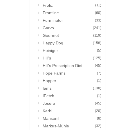
Frolic
(11)
Frontline
(60)
Furminator
(33)
Garvo
(241)
Gourmet
(119)
Happy Dog
(158)
Heiniger
(5)
Hill's
(125)
Hill's Prescription Diet
(45)
Hope Farms
(7)
Hopper
(1)
Iams
(138)
IFetch
(1)
Josera
(45)
Kerbl
(20)
Mansonil
(8)
Markus-Mühle
(32)