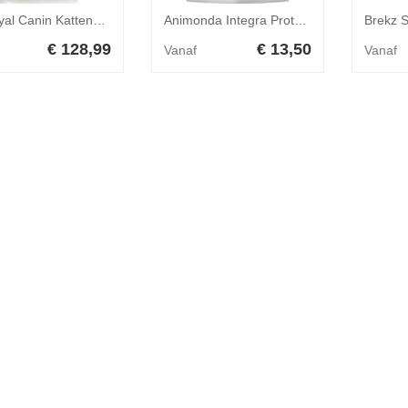
6x Royal Canin Kattenvoer Droog Fit 2 kg
Animonda Integra Protect Cat Urinary - 1,2 kg
€ 128,99
€ 13,50
Vanaf
Vanaf