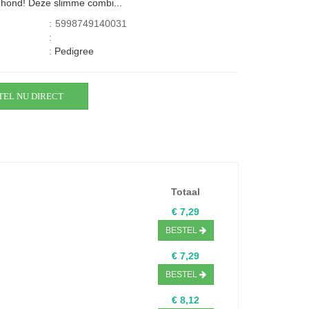
 hond! Deze slimme combi...
:
5998749140031
:
:
Pedigree
TEL NU DIRECT
Totaal
€ 7,29
BESTEL
€ 7,29
BESTEL
€ 8,12