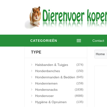
CATEGORIEËN
Contact
TYPE
Home
Halsbanden & Tuigjes
(374)
Hondenbenches
(150)
Hondenmanden & Bedden
(645)
Hondenriemen
(159)
Hondensnacks
(1838)
Hondenvoer
(4686)
Hygiëne & Opruimen
(135)