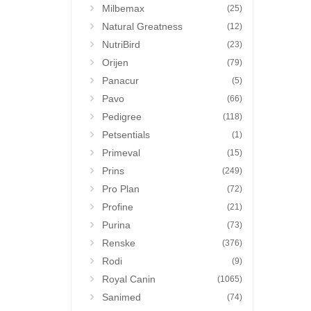
Milbemax
(25)
Natural Greatness
(12)
NutriBird
(23)
Orijen
(79)
Panacur
(5)
Pavo
(66)
Pedigree
(118)
Petsentials
(1)
Primeval
(15)
Prins
(249)
Pro Plan
(72)
Profine
(21)
Purina
(73)
Renske
(376)
Rodi
(9)
Royal Canin
(1065)
Sanimed
(74)