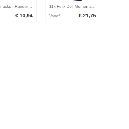
Brekz Snacks - Runderschouderblad XL voor de hond 1 stuk
11x Felix Deli Moments Liquid Kattensnack Kip 4 x 10 gr
€ 10,94
€ 21,75
Vanaf
Vanaf