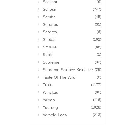
Scalibor
(6)
Schesir
(247)
Scruffs
(45)
Seberus
(35)
Seresto
(6)
Sheba
(102)
Smølke
(88)
Subli
(1)
Supreme
(32)
Supreme Science Selective
(29)
Taste Of The Wild
(8)
Trixie
(1177)
Whiskas
(90)
Yarrah
(116)
Yourdog
(1028)
Versele-Laga
(213)