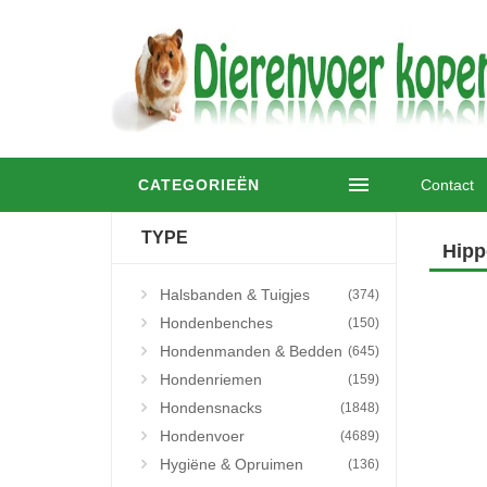
CATEGORIEËN
Contact
TYPE
Hipp
Halsbanden & Tuigjes
(374)
Hondenbenches
(150)
Hondenmanden & Bedden
(645)
Hondenriemen
(159)
Hondensnacks
(1848)
Hondenvoer
(4689)
Hygiëne & Opruimen
(136)