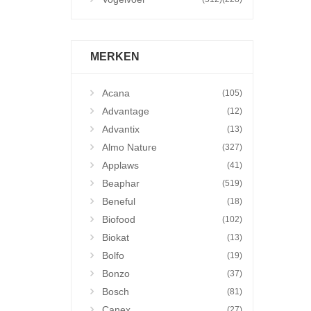
MERKEN
Acana
(105)
Advantage
(12)
Advantix
(13)
Almo Nature
(327)
Applaws
(41)
Beaphar
(519)
Beneful
(18)
Biofood
(102)
Biokat
(13)
Bolfo
(19)
Bonzo
(37)
Bosch
(81)
Canex
(27)