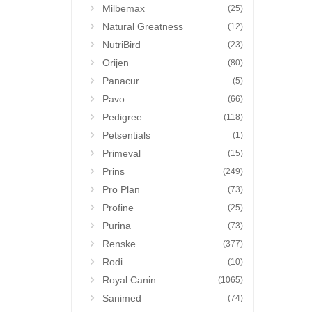
Milbemax
(25)
Natural Greatness
(12)
NutriBird
(23)
Orijen
(80)
Panacur
(5)
Pavo
(66)
Pedigree
(118)
Petsentials
(1)
Primeval
(15)
Prins
(249)
Pro Plan
(73)
Profine
(25)
Purina
(73)
Renske
(377)
Rodi
(10)
Royal Canin
(1065)
Sanimed
(74)