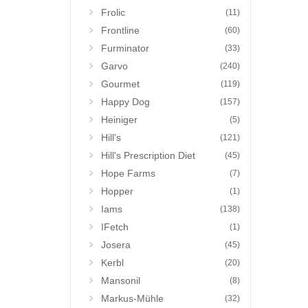
Frolic
(11)
Frontline
(60)
Furminator
(33)
Garvo
(240)
Gourmet
(119)
Happy Dog
(157)
Heiniger
(5)
Hill's
(121)
Hill's Prescription Diet
(45)
Hope Farms
(7)
Hopper
(1)
Iams
(138)
IFetch
(1)
Josera
(45)
Kerbl
(20)
Mansonil
(8)
Markus-Mühle
(32)