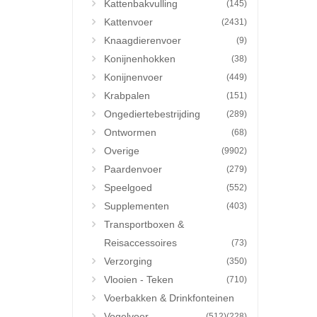
Kattenbakvulling
(145)
Kattenvoer
(2431)
Knaagdierenvoer
(9)
Konijnenhokken
(38)
Konijnenvoer
(449)
Krabpalen
(151)
Ongediertebestrijding
(289)
Ontwormen
(68)
Overige
(9902)
Paardenvoer
(279)
Speelgoed
(552)
Supplementen
(403)
Transportboxen &
Reisaccessoires
(73)
Verzorging
(350)
Vlooien - Teken
(710)
Voerbakken & Drinkfonteinen
Vogelvoer
(512)
(228)