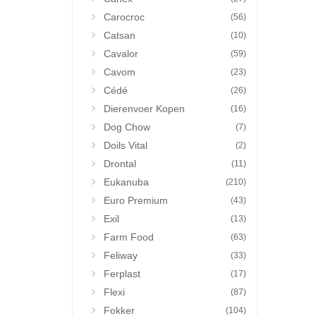
Carocroc
(56)
Catsan
(10)
Cavalor
(59)
Cavom
(23)
Cédé
(26)
Dierenvoer Kopen
(16)
Dog Chow
(7)
Doils Vital
(2)
Drontal
(11)
Eukanuba
(210)
Euro Premium
(43)
Exil
(13)
Farm Food
(63)
Feliway
(33)
Ferplast
(17)
Flexi
(87)
Fokker
(104)