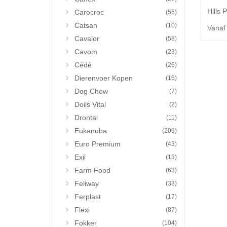
Carocroc
(56)
Catsan
(10)
Vanaf
Cavalor
(58)
Cavom
(23)
Cédé
(26)
Dierenvoer Kopen
(16)
Dog Chow
(7)
Doils Vital
(2)
Drontal
(11)
Eukanuba
(209)
Euro Premium
(43)
Exil
(13)
Farm Food
(63)
Feliway
(33)
Ferplast
(17)
Flexi
(87)
Fokker
(104)