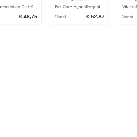
Hills Prescription Diet Kat C / D Kip Blikjes 156 gr 1 tray (24 blikken)
Brit Care Hypoallergenic Adult Large Breed hondenvoer 12 kg
€ 48,75
€ 52,87
Vanaf
Vanaf