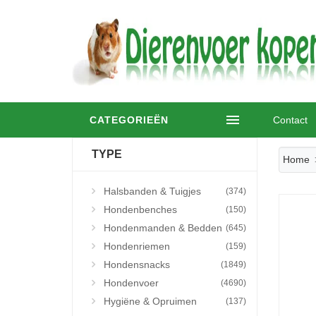
CATEGORIEËN
Contact
TYPE
Home
Halsbanden & Tuigjes
(374)
Hondenbenches
(150)
Hondenmanden & Bedden
(645)
Hondenriemen
(159)
Hondensnacks
(1849)
Hondenvoer
(4690)
Hygiëne & Opruimen
(137)