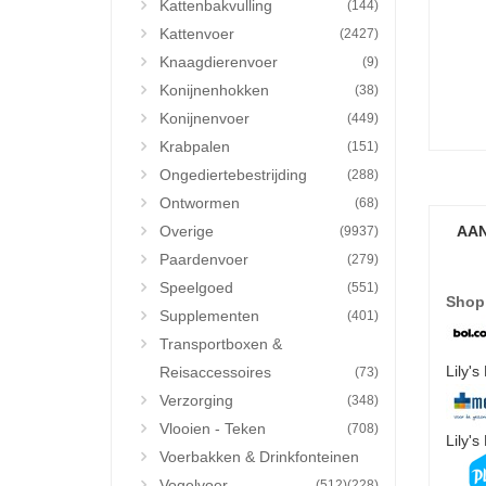
Kattenbakvulling
(144)
Kattenvoer
(2427)
Knaagdierenvoer
(9)
Konijnenhokken
(38)
Konijnenvoer
(449)
Krabpalen
(151)
Ongediertebestrijding
(288)
Ontwormen
(68)
Overige
AAN
(9937)
Paardenvoer
(279)
Speelgoed
(551)
Shop
Supplementen
(401)
Transportboxen &
Lily'
Reisaccessoires
(73)
Verzorging
(348)
Vlooien - Teken
(708)
Lily's
Voerbakken & Drinkfonteinen
Vogelvoer
(512)
(228)