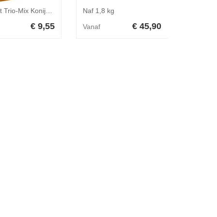
Vitakraft Trio-Mix Konijn Popcorn, Groente & Noot - 160 g
Naf 1,8 kg
€ 9,55
€ 45,90
Vanaf
Vanaf