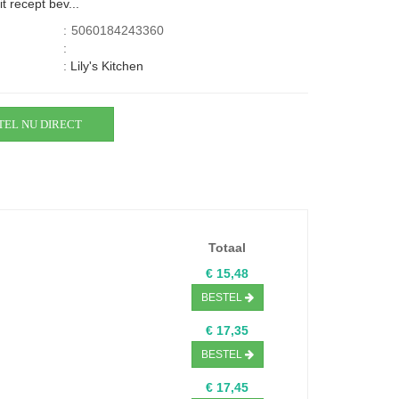
 recept bev...
:
5060184243360
:
:
Lily's Kitchen
TEL NU DIRECT
Totaal
€ 15,48
BESTEL
€ 17,35
BESTEL
€ 17,45