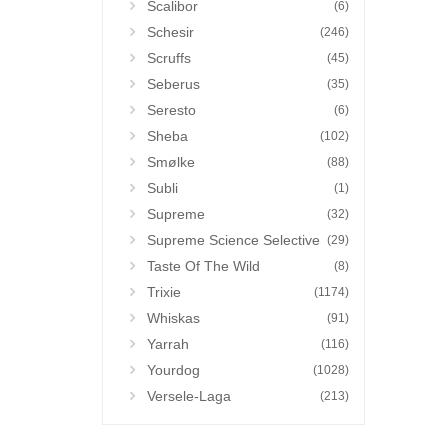
Scalibor
(6)
Schesir
(246)
Scruffs
(45)
Seberus
(35)
Seresto
(6)
Sheba
(102)
Smølke
(88)
Subli
(1)
Supreme
(32)
Supreme Science Selective
(29)
Taste Of The Wild
(8)
Trixie
(1174)
Whiskas
(91)
Yarrah
(116)
Yourdog
(1028)
Versele-Laga
(213)