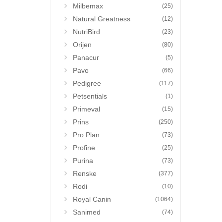
Milbemax
(25)
Natural Greatness
(12)
NutriBird
(23)
Orijen
(80)
Panacur
(5)
Pavo
(66)
Pedigree
(117)
Petsentials
(1)
Primeval
(15)
Prins
(250)
Pro Plan
(73)
Profine
(25)
Purina
(73)
Renske
(377)
Rodi
(10)
Royal Canin
(1064)
Sanimed
(74)