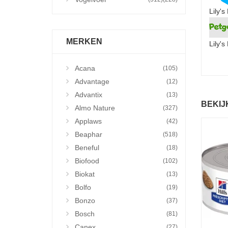
Lily'
MERKEN
Lily'
Acana
(105)
Advantage
(12)
Advantix
(13)
BEKIJ
Almo Nature
(327)
Applaws
(42)
Beaphar
(518)
Beneful
(18)
Biofood
(102)
Biokat
(13)
Bolfo
(19)
Bonzo
(37)
Bosch
(81)
Canex
(27)