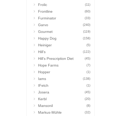
Frolic
(11)
Frontline
(60)
Furminator
(33)
Garvo
(240)
Gourmet
(119)
Happy Dog
(158)
Heiniger
(5)
Hill's
(122)
Hill's Prescription Diet
(45)
Hope Farms
(7)
Hopper
(1)
Iams
(138)
IFetch
(1)
Josera
(45)
Kerbl
(20)
Mansonil
(8)
Markus-Mühle
(32)