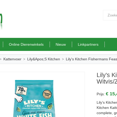
Online Dierenwinkels
Nieuw
Linkpartners
Kattenvoer
Lily&apos;s Kitchen
Lily's Kitchen Fishermans Fea
Lily's 
Witvis
€ 15
Prijs:
Lily's Kitch
Kitchen Kat
complete, g