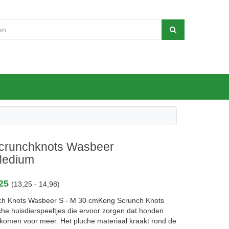
crunchknots Wasbeer
Medium
,25
(13,25 - 14,98)
ch Knots Wasbeer S - M 30 cmKong Scrunch Knots
ische huisdierspeeltjes die ervoor zorgen dat honden
ugkomen voor meer. Het pluche materiaal kraakt rond de