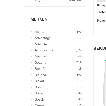
Kong 
MERKEN
Kong 
Acana
(105)
Advantage
(12)
Advantix
(13)
BEKIJ
Almo Nature
(327)
Applaws
(42)
Beaphar
(519)
Beneful
(18)
Biofood
(102)
Biokat
(13)
Bolfo
(19)
Bonzo
(37)
Bosch
(81)
Canex
(27)