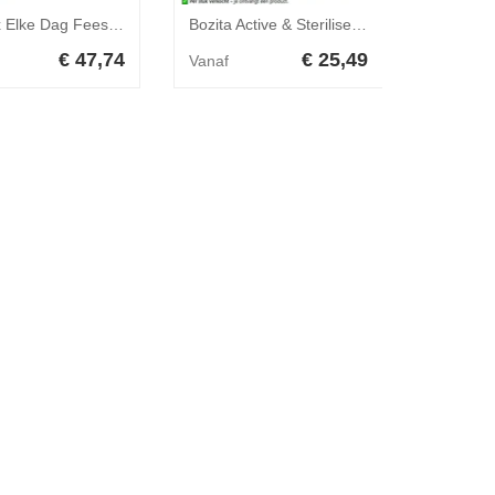
4x Felix Elke Dag Feest Mix Selectie in Gelei 24 x 85 gr
Bozita Active & Sterilised - 2 kg - Lam
€ 47,74
€ 25,49
Vanaf
Vanaf