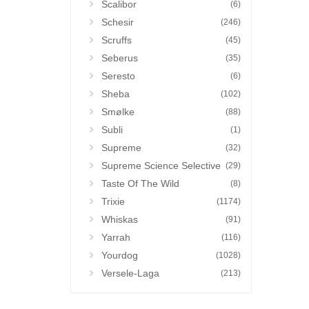
Scalibor
(6)
Schesir
(246)
Scruffs
(45)
Seberus
(35)
Seresto
(6)
Sheba
(102)
Smølke
(88)
Subli
(1)
Supreme
(32)
Supreme Science Selective
(29)
Taste Of The Wild
(8)
Trixie
(1174)
Whiskas
(91)
Yarrah
(116)
Yourdog
(1028)
Versele-Laga
(213)