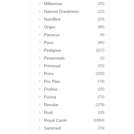
Milbemax
(25)
Natural Greatness
(12)
NutriBird
(23)
Orijen
(80)
Panacur
(5)
Pavo
(66)
Pedigree
(117)
Petsentials
(1)
Primeval
(15)
Prins
(250)
Pro Plan
(73)
Profine
(25)
Purina
(73)
Renske
(379)
Rodi
(10)
Royal Canin
(1064)
Sanimed
(74)