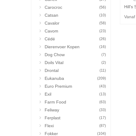
Carocroc
(56)
Catsan
(10)
Vanaf
Cavalor
(58)
Cavom
(23)
Cédé
(26)
Dierenvoer Kopen
(16)
Dog Chow
(7)
Doils Vital
(2)
Drontal
(11)
Eukanuba
(209)
Euro Premium
(43)
Exil
(13)
Farm Food
(63)
Feliway
(33)
Ferplast
(17)
Flexi
(87)
Fokker
(104)