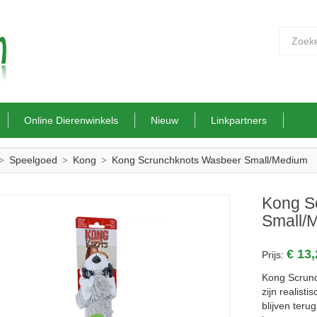
Online Dierenwinkels
Nieuw
Linkpartners
Speelgoed
Kong
Kong Scrunchknots Wasbeer Small/Medium
Kong S
Small/
€ 13
Prijs:
Kong Scrun
zijn realist
blijven ter