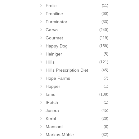
Frolic
(11)
Frontline
(60)
Furminator
(33)
Garvo
(240)
Gourmet
(119)
Happy Dog
(158)
Heiniger
(5)
Hill's
(121)
Hill's Prescription Diet
(45)
Hope Farms
(7)
Hopper
(1)
Iams
(138)
IFetch
(1)
Josera
(45)
Kerbl
(20)
Mansonil
(8)
Markus-Mühle
(32)