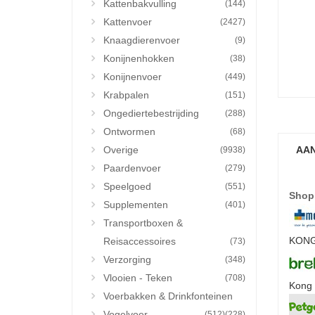
Kattenbakvulling
(144)
Kattenvoer
(2427)
Knaagdierenvoer
(9)
Konijnenhokken
(38)
Konijnenvoer
(449)
Krabpalen
(151)
Ongediertebestrijding
(288)
Ontwormen
(68)
Overige
AAN
(9938)
Paardenvoer
(279)
Speelgoed
(551)
Shop
Supplementen
(401)
Transportboxen &
KONG 
Reisaccessoires
(73)
Verzorging
(348)
Vlooien - Teken
(708)
Kong 
Voerbakken & Drinkfonteinen
Vogelvoer
(512)
(228)