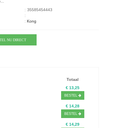
...
:
35585454443
:
:
Kong
TEL NU DIRECT
Totaal
€ 13,25
BESTEL
€ 14,28
BESTEL
€ 14,29