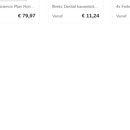
Hill's Science Plan Hond Puppy Medium Lam&Rijst 18kg
Brekz Dental kauwsticks Large met kip hondensnack 18 x 7 stuks
€ 79,97
€ 11,24
Vanaf
Vanaf