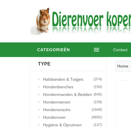
CATEGORIEËN
Contact
TYPE
Home
Halsbanden & Tuigjes
(374)
Hondenbenches
(150)
Hondenmanden & Bedden
(645)
Hondenriemen
(159)
Hondensnacks
(1849)
Hondenvoer
(4692)
Hygiëne & Opruimen
(137)