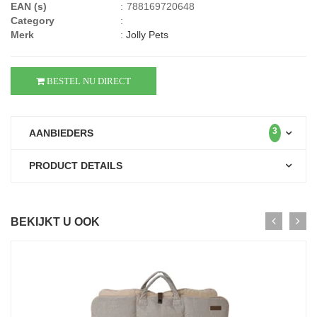
EAN (s)
:
788169720648
Category
:
Merk
:
Jolly Pets
BESTEL NU DIRECT
3
AANBIEDERS
PRODUCT DETAILS
BEKIJKT U OOK