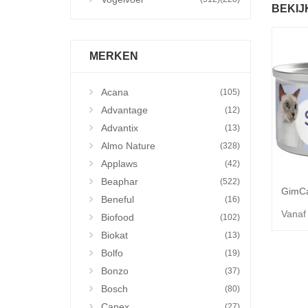
BEKIJ
MERKEN
Acana
(105)
Advantage
(12)
Advantix
(13)
Almo Nature
(328)
Applaws
(42)
Beaphar
(522)
Beneful
(16)
Vanaf
Biofood
(102)
Biokat
(13)
Bolfo
(19)
Bonzo
(37)
Bosch
(80)
Canex
(27)