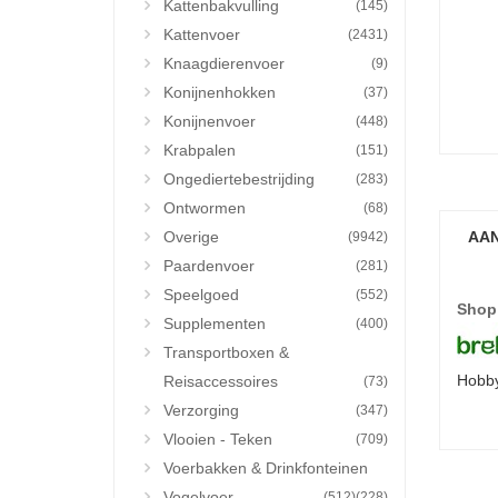
Kattenbakvulling
(145)
Kattenvoer
(2431)
Knaagdierenvoer
(9)
Konijnenhokken
(37)
Konijnenvoer
(448)
Krabpalen
(151)
Ongediertebestrijding
(283)
Ontwormen
(68)
Overige
AAN
(9942)
Paardenvoer
(281)
Speelgoed
(552)
Shop
Supplementen
(400)
Transportboxen &
Hobby
Reisaccessoires
(73)
Verzorging
(347)
Vlooien - Teken
(709)
Voerbakken & Drinkfonteinen
Vogelvoer
(512)
(228)