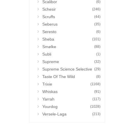
Scalibor
(6)
Schesir
(246)
Scruffs
(44)
Seberus
(35)
Seresto
(6)
Sheba
(101)
Smølke
(88)
Subli
(1)
Supreme
(32)
Supreme Science Selective
(29)
Taste Of The Wild
(8)
Trixie
(1168)
Whiskas
(91)
Yarrah
(117)
Yourdog
(1028)
Versele-Laga
(213)