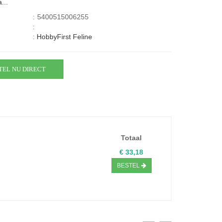
...
:
5400515006255
:
:
HobbyFirst Feline
TEL NU DIRECT
Totaal
€ 33,18
BESTEL