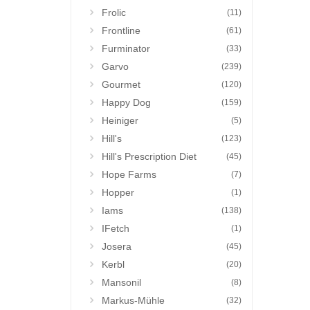
Frolic
(11)
Frontline
(61)
Furminator
(33)
Garvo
(239)
Gourmet
(120)
Happy Dog
(159)
Heiniger
(5)
Hill's
(123)
Hill's Prescription Diet
(45)
Hope Farms
(7)
Hopper
(1)
Iams
(138)
IFetch
(1)
Josera
(45)
Kerbl
(20)
Mansonil
(8)
Markus-Mühle
(32)