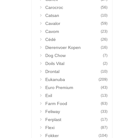
Carocroc
(56)
Catsan
(10)
Cavalor
(59)
Cavom
(23)
Cédé
(26)
Dierenvoer Kopen
(16)
Dog Chow
(7)
Doils Vital
(2)
Drontal
(10)
Eukanuba
(209)
Euro Premium
(43)
Exil
(13)
Farm Food
(63)
Feliway
(33)
Ferplast
(17)
Flexi
(87)
Fokker
(104)