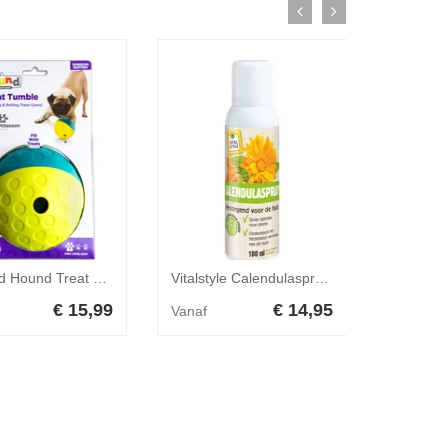
Outward Hound Treat Tumble Blauw Small 10,5 x 10,5 x 10,5 cm
Vitalstyle Calendulaspray Hond&Kat 100 ml
€ 15,99
€ 14,95
Vanaf
Vanaf