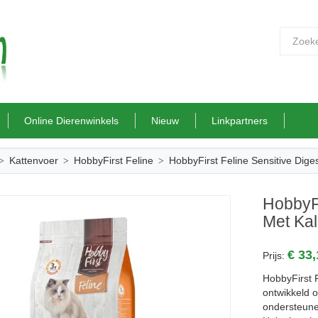
Online Dierenwinkels
Nieuw
Linkpartners
Kattenvoer
HobbyFirst Feline
HobbyFirst Feline Sensitive Dige
HobbyFi
Met Kal
€ 33
Prijs:
HobbyFirst F
ontwikkeld o
ondersteunen