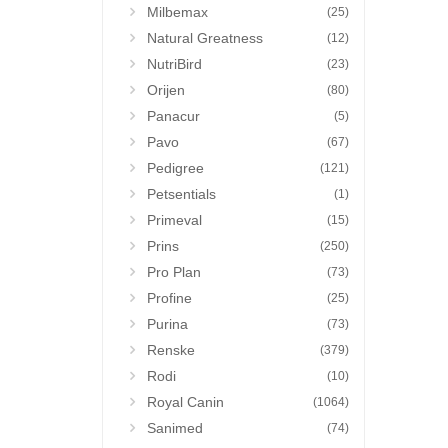
Milbemax
(25)
Natural Greatness
(12)
NutriBird
(23)
Orijen
(80)
Panacur
(5)
Pavo
(67)
Pedigree
(121)
Petsentials
(1)
Primeval
(15)
Prins
(250)
Pro Plan
(73)
Profine
(25)
Purina
(73)
Renske
(379)
Rodi
(10)
Royal Canin
(1064)
Sanimed
(74)