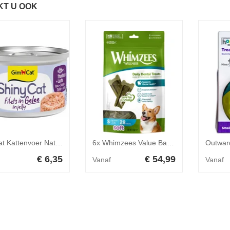
KT U OOK
GimCat Kattenvoer Nat ShinyCat Filets in Jelly Tonijn&Zalm 70 gr
6x Whimzees Value Bag Soft S 28 stuks
€ 6,35
€ 54,99
Vanaf
Vanaf