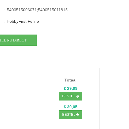
:
5400515006071;5400515011815
:
:
HobbyFirst Feline
TEL NU DIRECT
Totaal
€ 29,99
BESTEL
€ 30,05
BESTEL