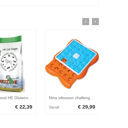
Farm Food HE Glutenvrij Hond 4 kg
Nina ottosson challenge slider oranje / blauw 38x38x5 cm
€ 22,39
€ 29,99
Vanaf
Vanaf