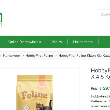
Online Dierenwinkels
Nieuw
Linkpartners
Kattenvoer
HobbyFirst Feline
HobbyFirst Feline Kitten Kip Kat
HobbyFi
X 4,5 K
€ 29
Prijs:
HobbyFirst 
Kattenvoer D
levert voor