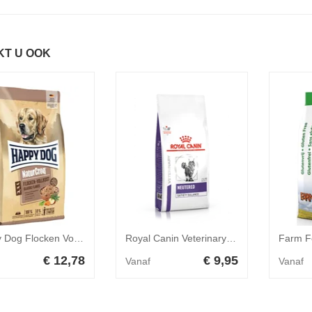
KT U OOK
Happy Dog Flocken Vollkost 1,5 kg
Royal Canin Veterinary Care Neutered Satiety Balance Kat 400 gr
€ 12,78
€ 9,95
Vanaf
Vanaf