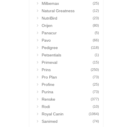
Milbemax
(25)
Natural Greatness
(12)
NutriBird
(23)
Orijen
(80)
Panacur
(5)
Pavo
(66)
Pedigree
(118)
Petsentials
(1)
Primeval
(15)
Prins
(250)
Pro Plan
(73)
Profine
(25)
Purina
(73)
Renske
(377)
Rodi
(10)
Royal Canin
(1064)
Sanimed
(74)