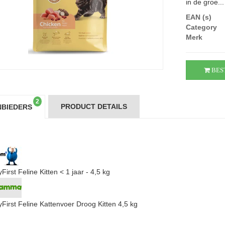
in de groe...
EAN (s)
Category
Merk
BES
2
PRODUCT DETAILS
BIEDERS
irst Feline Kitten < 1 jaar - 4,5 kg
First Feline Kattenvoer Droog Kitten 4,5 kg