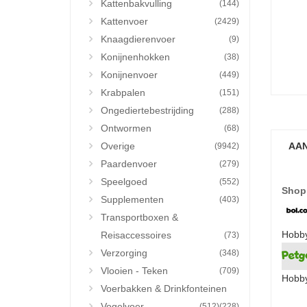
Kattenbakvulling
(144)
Kattenvoer
(2429)
Knaagdierenvoer
(9)
Konijnenhokken
(38)
Konijnenvoer
(449)
Krabpalen
(151)
Ongediertebestrijding
(288)
Ontwormen
(68)
Overige
AAN
(9942)
Paardenvoer
(279)
Speelgoed
(552)
Shop
Supplementen
(403)
Transportboxen &
HobbyF
Reisaccessoires
(73)
Verzorging
(348)
Vlooien - Teken
(709)
Hobby
Voerbakken & Drinkfonteinen
Vogelvoer
(512)
(228)