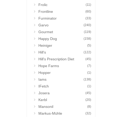
Frolic
(11)
Frontline
(60)
Furminator
(33)
Garvo
(240)
Gourmet
(119)
Happy Dog
(158)
Heiniger
(5)
Hill's
(122)
Hill's Prescription Diet
(45)
Hope Farms
(7)
Hopper
(1)
Iams
(138)
IFetch
(1)
Josera
(45)
Kerbl
(20)
Mansonil
(8)
Markus-Mühle
(32)