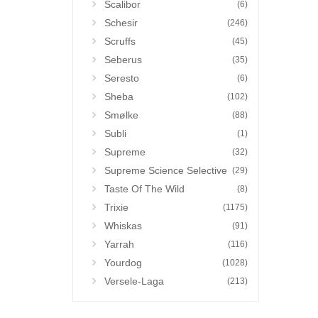
Scalibor
(6)
Schesir
(246)
Scruffs
(45)
Seberus
(35)
Seresto
(6)
Sheba
(102)
Smølke
(88)
Subli
(1)
Supreme
(32)
Supreme Science Selective
(29)
Taste Of The Wild
(8)
Trixie
(1175)
Whiskas
(91)
Yarrah
(116)
Yourdog
(1028)
Versele-Laga
(213)