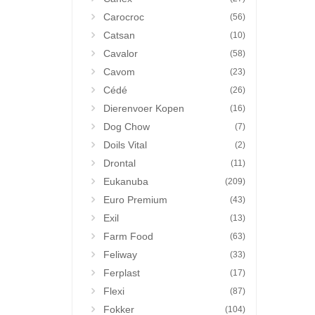
Carocroc
(56)
Catsan
(10)
Cavalor
(58)
Cavom
(23)
Cédé
(26)
Dierenvoer Kopen
(16)
Dog Chow
(7)
Doils Vital
(2)
Drontal
(11)
Eukanuba
(209)
Euro Premium
(43)
Exil
(13)
Farm Food
(63)
Feliway
(33)
Ferplast
(17)
Flexi
(87)
Fokker
(104)