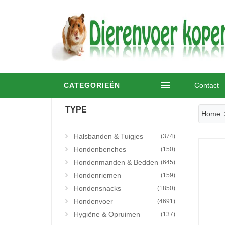
CATEGORIEËN
Contact
TYPE
Home
Halsbanden & Tuigjes
(374)
Hondenbenches
(150)
Hondenmanden & Bedden
(645)
Hondenriemen
(159)
Hondensnacks
(1850)
Hondenvoer
(4691)
Hygiëne & Opruimen
(137)