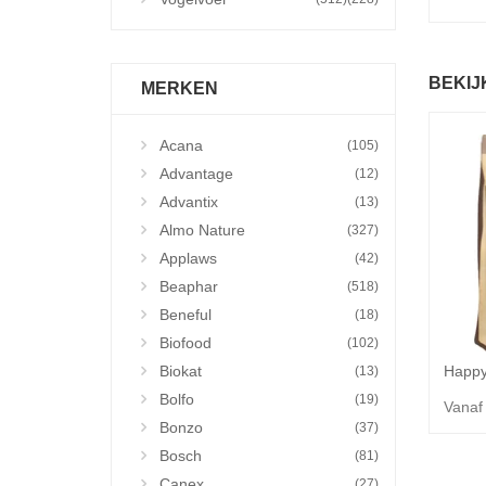
BEKIJ
MERKEN
Acana
(105)
Advantage
(12)
Advantix
(13)
Almo Nature
(327)
Applaws
(42)
Beaphar
(518)
Beneful
(18)
Biofood
(102)
Biokat
(13)
Bolfo
(19)
Vanaf
Bonzo
(37)
Bosch
(81)
Canex
(27)