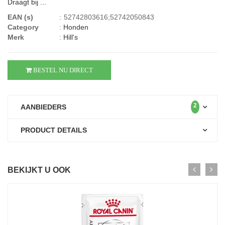
Draagt bij ...
EAN (s)
:
52742803616;52742050843
Category
:
Honden
Merk
:
Hill's
BESTEL NU DIRECT
2
AANBIEDERS
PRODUCT DETAILS
BEKIJKT U OOK