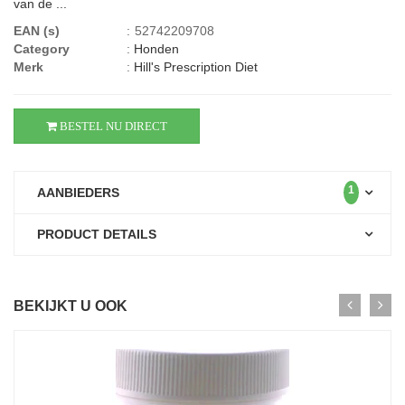
van de ...
EAN (s)
:
52742209708
Category
:
Honden
Merk
:
Hill's Prescription Diet
BESTEL NU DIRECT
1
AANBIEDERS
PRODUCT DETAILS
BEKIJKT U OOK