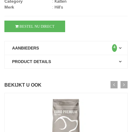
Category
:
Katten
Merk
:
Hill's
BESTEL NU DIRECT
4
AANBIEDERS
PRODUCT DETAILS
BEKIJKT U OOK