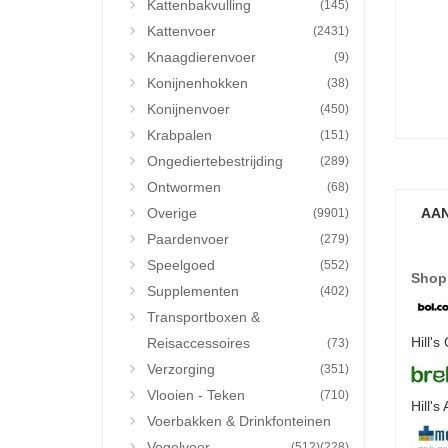
Kattenbakvulling
(145)
Kattenvoer
(2431)
Knaagdierenvoer
(9)
Konijnenhokken
(38)
Konijnenvoer
(450)
Krabpalen
(151)
Ongediertebestrijding
(289)
Ontwormen
(68)
Overige
AAN
(9901)
Paardenvoer
(279)
Speelgoed
(552)
Shop
Supplementen
(402)
Transportboxen &
Hill'
Reisaccessoires
(73)
Verzorging
(351)
Vlooien - Teken
(710)
Hill'
Voerbakken & Drinkfonteinen
Vogelvoer
(512)
(228)