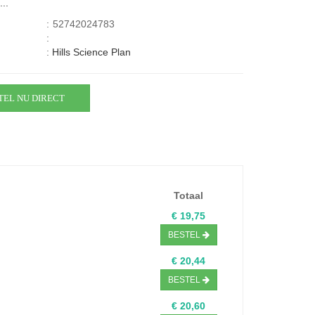
...
:
52742024783
:
:
Hills Science Plan
TEL NU DIRECT
Totaal
€ 19,75
BESTEL
€ 20,44
BESTEL
€ 20,60