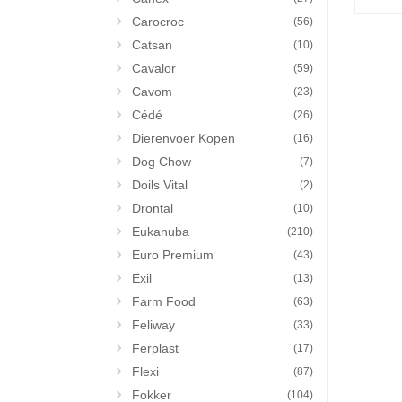
Carocroc
(56)
Catsan
(10)
Cavalor
(59)
Cavom
(23)
Cédé
(26)
Dierenvoer Kopen
(16)
Dog Chow
(7)
Doils Vital
(2)
Drontal
(10)
Eukanuba
(210)
Euro Premium
(43)
Exil
(13)
Farm Food
(63)
Feliway
(33)
Ferplast
(17)
Flexi
(87)
Fokker
(104)