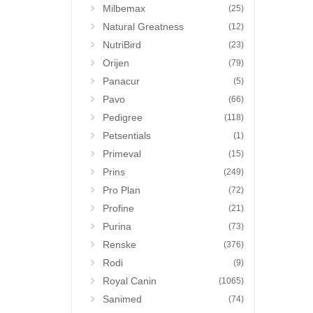
Milbemax
(25)
Natural Greatness
(12)
NutriBird
(23)
Orijen
(79)
Panacur
(5)
Pavo
(66)
Pedigree
(118)
Petsentials
(1)
Primeval
(15)
Prins
(249)
Pro Plan
(72)
Profine
(21)
Purina
(73)
Renske
(376)
Rodi
(9)
Royal Canin
(1065)
Sanimed
(74)