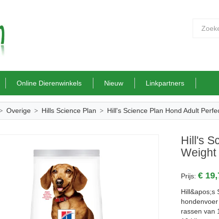
Online Dierenwinkels
Nieuw
Linkpartners
Overige
Hills Science Plan
Hill's Science Plan Hond Adult Perf
Hill's 
Weight 
€ 19
Prijs:
Hill&apos;s 
hondenvoer 
rassen van 