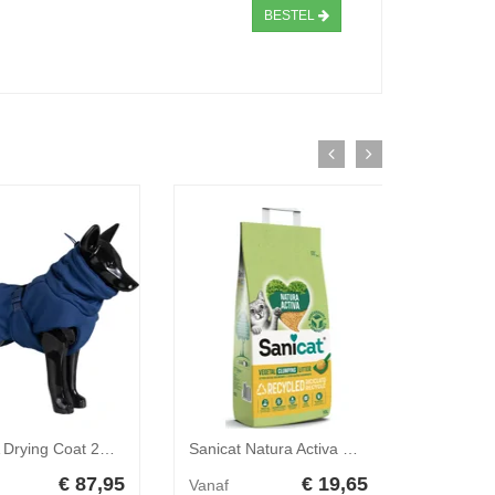
BESTEL
PAIKKA Drying Coat 2Go Badjas - Navy - Maat 65
Sanicat Natura Activa Recycled 10 liter
€ 87,95
€ 19,65
Vanaf
Vanaf