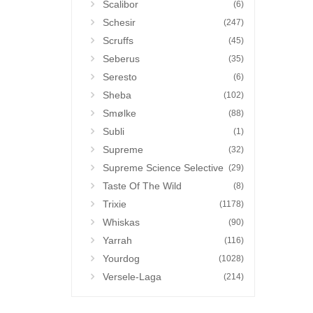
Scalibor
(6)
Schesir
(247)
Scruffs
(45)
Seberus
(35)
Seresto
(6)
Sheba
(102)
Smølke
(88)
Subli
(1)
Supreme
(32)
Supreme Science Selective
(29)
Taste Of The Wild
(8)
Trixie
(1178)
Whiskas
(90)
Yarrah
(116)
Yourdog
(1028)
Versele-Laga
(214)