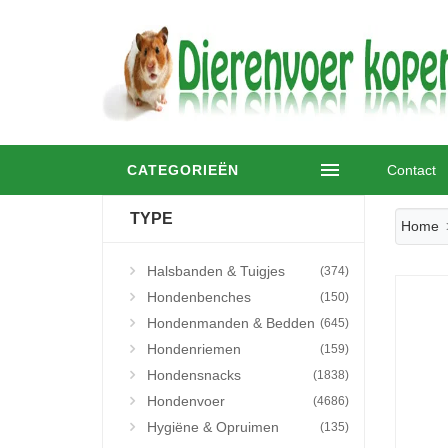
CATEGORIEËN
Contact
TYPE
Home
Halsbanden & Tuigjes
(374)
Hondenbenches
(150)
Hondenmanden & Bedden
(645)
Hondenriemen
(159)
Hondensnacks
(1838)
Hondenvoer
(4686)
Hygiëne & Opruimen
(135)