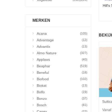
Hill's
MERKEN
Acana
(105)
BEKIJ
Advantage
(12)
Advantix
(13)
Almo Nature
(327)
Applaws
(40)
Beaphar
(519)
Beneful
(18)
Biofood
(102)
Biokat
(13)
Bolfo
(19)
Bonzo
(37)
Bosch
(81)
Vanaf
Canex
(27)