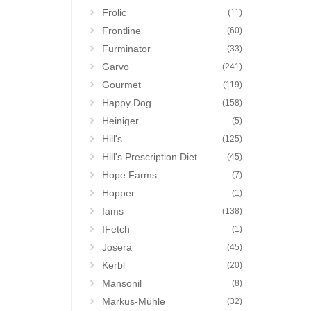
Frolic
(11)
Frontline
(60)
Furminator
(33)
Garvo
(241)
Gourmet
(119)
Happy Dog
(158)
Heiniger
(5)
Hill's
(125)
Hill's Prescription Diet
(45)
Hope Farms
(7)
Hopper
(1)
Iams
(138)
IFetch
(1)
Josera
(45)
Kerbl
(20)
Mansonil
(8)
Markus-Mühle
(32)