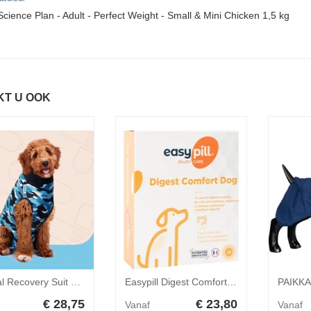
 Science Plan - Adult - Perfect Weight - Small & Mini Chicken 1,5 kg
KT U OOK
Suitical Recovery Suit Hond - M - Blauw Camouflage
Easypill Digest Comfort hond 6x28gr
€ 28,75
€ 23,80
Vanaf
Vanaf