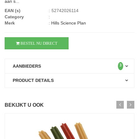
aan s...
EAN (s)
:
52742026114
Category
:
Merk
:
Hills Science Plan
BESTEL NU DIRECT
3
AANBIEDERS
PRODUCT DETAILS
BEKIJKT U OOK