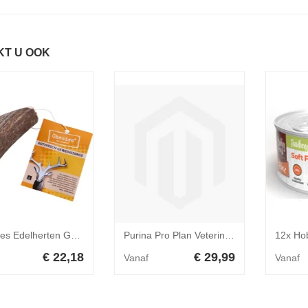
KT U OOK
Chewies Edelherten Gewei Stang L 160 gr
Purina Pro Plan Veterinary Diets Canine JM Joint Mobility (3kg)
€ 22,18
€ 29,99
Vanaf
Vanaf