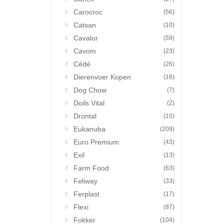
Carocroc
(56)
Catsan
(10)
Cavalor
(59)
Cavom
(23)
Cédé
(26)
Dierenvoer Kopen
(16)
Dog Chow
(7)
Doils Vital
(2)
Drontal
(10)
Eukanuba
(209)
Euro Premium
(43)
Exil
(13)
Farm Food
(63)
Feliway
(33)
Ferplast
(17)
Flexi
(87)
Fokker
(104)