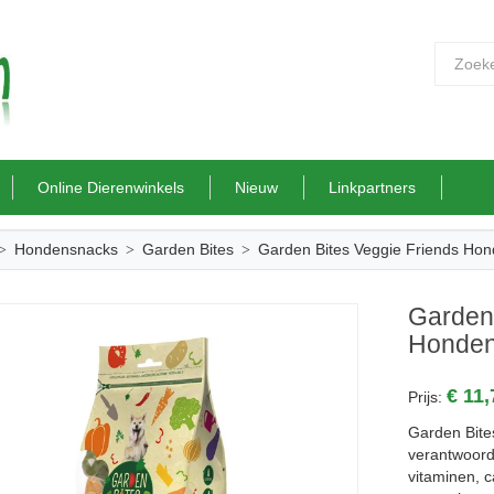
Online Dierenwinkels
Nieuw
Linkpartners
Hondensnacks
Garden Bites
Garden Bites Veggie Friends Hon
Garden 
Honden
€ 11
Prijs:
Garden Bite
verantwoord
vitaminen, ca