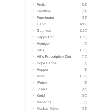
Frolic
(11)
Frontline
(61)
Furminator
(33)
Garvo
(240)
Gourmet
(120)
Happy Dog
(158)
Heiniger
(5)
Hill's
(122)
Hill's Prescription Diet
(45)
Hope Farms
(7)
Hopper
(1)
Iams
(138)
IFetch
(1)
Josera
(45)
Kerbl
(20)
Mansonil
(8)
Markus-Mühle
(32)