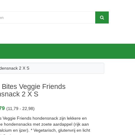
densnack 2 X S
Bites Veggie Friends
snack 2 X S
,79
(11,79 - 22,98)
s Veggie Friends hondensnack zijn lekkere en
e hondensnacks met zoete aardappel (rijk aan
lcium en ijzer). * Vegetarisch, glutenvrij en licht