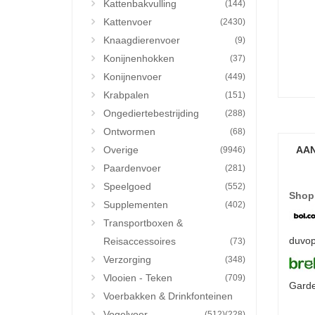
Kattenbakvulling
(144)
Kattenvoer
(2430)
Knaagdierenvoer
(9)
Konijnenhokken
(37)
Konijnenvoer
(449)
Krabpalen
(151)
Ongediertebestrijding
(288)
Ontwormen
(68)
Overige
AAN
(9946)
Paardenvoer
(281)
Speelgoed
(552)
Shop
Supplementen
(402)
Transportboxen &
duvop
Reisaccessoires
(73)
Verzorging
(348)
Vlooien - Teken
(709)
Garde
Voerbakken & Drinkfonteinen
Vogelvoer
(512)
(228)