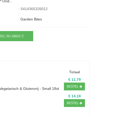
* Ond...
:
5414365326012
:
:
Garden Bites
TEL NU DIRECT
Totaal
€ 11,79
BESTEL
getarisch & Glutenvrij - Small 18st
€ 14,18
BESTEL