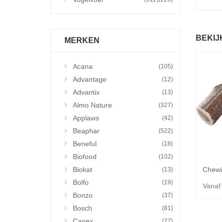
BEKIJ
MERKEN
Acana
(105)
Advantage
(12)
Advantix
(13)
Almo Nature
(327)
Applaws
(42)
Beaphar
(522)
Beneful
(18)
Biofood
(102)
Biokat
(13)
Bolfo
(19)
Vanaf
Bonzo
(37)
Bosch
(81)
Canex
(27)