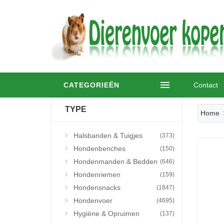
CATEGORIEËN
Contact
TYPE
Home
Halsbanden & Tuigjes
(373)
Hondenbenches
(150)
Hondenmanden & Bedden
(646)
Hondenriemen
(159)
Hondensnacks
(1847)
Hondenvoer
(4695)
Hygiëne & Opruimen
(137)