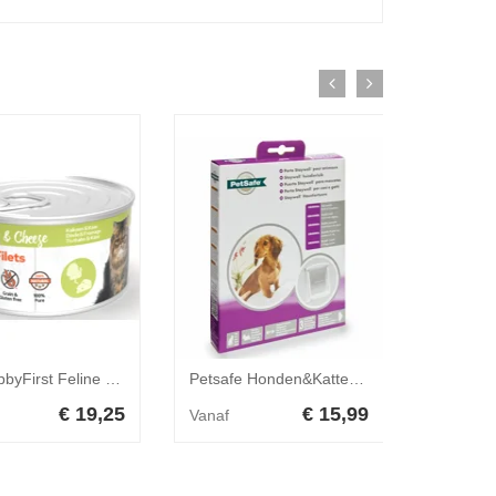
12x HobbyFirst Feline Blik Zachte Filets Kalkoen&Kaas 70 gr
Petsafe Honden&Kattenluik S Wit
€ 19,25
€ 15,99
Vanaf
Vanaf