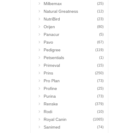
Milbemax
(25)
Natural Greatness
(12)
NutriBird
(23)
Orijen
(80)
Panacur
(5)
Pavo
(67)
Pedigree
(119)
Petsentials
(1)
Primeval
(15)
Prins
(250)
Pro Plan
(73)
Profine
(25)
Purina
(73)
Renske
(379)
Rodi
(10)
Royal Canin
(1065)
Sanimed
(74)