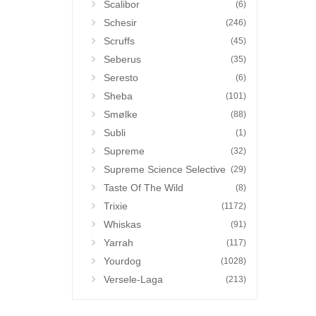
Scalibor
(6)
Schesir
(246)
Scruffs
(45)
Seberus
(35)
Seresto
(6)
Sheba
(101)
Smølke
(88)
Subli
(1)
Supreme
(32)
Supreme Science Selective
(29)
Taste Of The Wild
(8)
Trixie
(1172)
Whiskas
(91)
Yarrah
(117)
Yourdog
(1028)
Versele-Laga
(213)