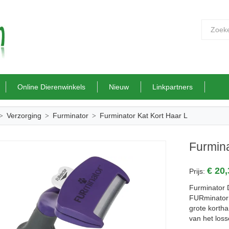
Online Dierenwinkels
Nieuw
Linkpartners
Verzorging
Furminator
Furminator Kat Kort Haar L
Furmina
€ 20
Prijs:
Furminator 
FURminator 
grote kortha
van het loss