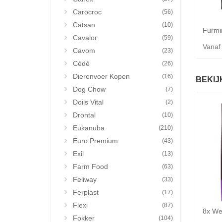
Carocroc
(56)
Catsan
(10)
Cavalor
(59)
Vanaf
Cavom
(23)
Cédé
(26)
Dierenvoer Kopen
(16)
BEKIJ
Dog Chow
(7)
Doils Vital
(2)
Drontal
(10)
Eukanuba
(210)
Euro Premium
(43)
Exil
(13)
Farm Food
(63)
Feliway
(33)
Ferplast
(17)
Flexi
(87)
Fokker
(104)