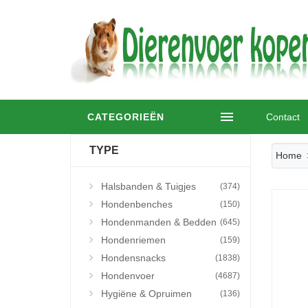
CATEGORIEËN
Contact
TYPE
Home
Halsbanden & Tuigjes
(374)
Hondenbenches
(150)
Hondenmanden & Bedden
(645)
Hondenriemen
(159)
Hondensnacks
(1838)
Hondenvoer
(4687)
Hygiëne & Opruimen
(136)