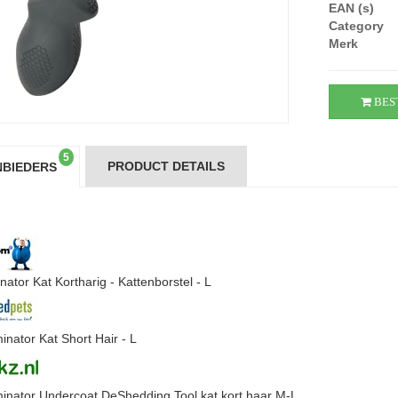
EAN (s)
Category
Merk
BES
5
PRODUCT DETAILS
BIEDERS
ator Kat Kortharig - Kattenborstel - L
nator Kat Short Hair - L
nator Undercoat DeShedding Tool kat kort haar M-L