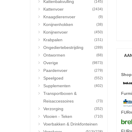
Kattenbakvulling
(145)
Kattenvoer
(2434)
Knaagdierenvoer
(9)
Konijnenhokken
(38)
Konijnenvoer
(450)
Krabpalen
(151)
Ongediertebestrijding
(289)
Ontwormen
(68)
AAN
Overige
(9873)
Paardenvoer
(279)
Shop
Speelgoed
(552)
Supplementen
(402)
Transportboxen &
Furmin
Reisaccessoires
(73)
Verzorging
(352)
FURmi
Vlooien - Teken
(710)
Voerbakken & Drinkfonteinen
FURmi
Vogelvoer
(513)
(228)