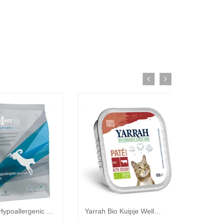
Trovet Hypoallergenic Lam LRD hond 10kg
Yarrah Bio Kuipje Wellness Pate Rund 100 gr