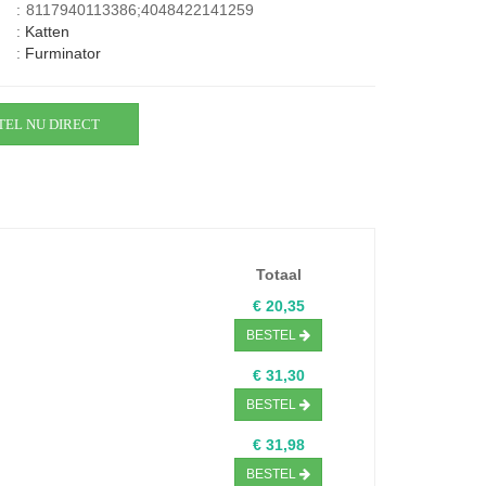
:
8117940113386;4048422141259
:
Katten
:
Furminator
TEL NU DIRECT
Totaal
€ 20,35
BESTEL
€ 31,30
BESTEL
€ 31,98
BESTEL