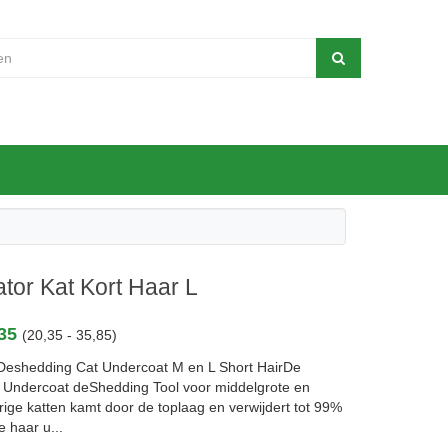
tor Kat Kort Haar L
,35
(20,35 - 35,85)
Deshedding Cat Undercoat M en L Short HairDe
Undercoat deShedding Tool voor middelgrote en
rige katten kamt door de toplaag en verwijdert tot 99%
e haar u...