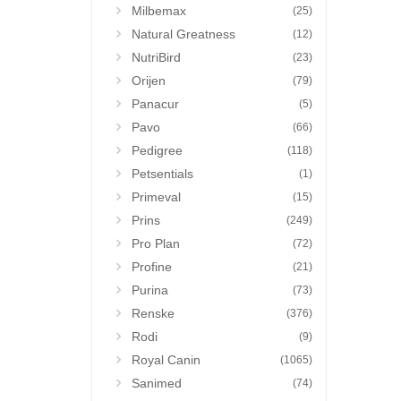
Milbemax
(25)
Natural Greatness
(12)
NutriBird
(23)
Orijen
(79)
Panacur
(5)
Pavo
(66)
Pedigree
(118)
Petsentials
(1)
Primeval
(15)
Prins
(249)
Pro Plan
(72)
Profine
(21)
Purina
(73)
Renske
(376)
Rodi
(9)
Royal Canin
(1065)
Sanimed
(74)