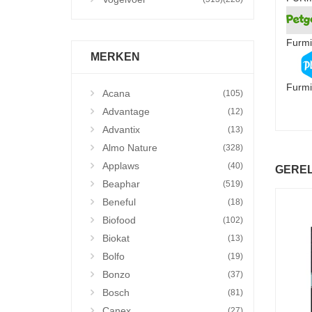
Furmi
MERKEN
Furmi
Acana
(105)
Advantage
(12)
Advantix
(13)
Almo Nature
(328)
Applaws
(40)
GERE
Beaphar
(519)
Beneful
(18)
Biofood
(102)
Biokat
(13)
Bolfo
(19)
Bonzo
(37)
Bosch
(81)
Canex
(27)