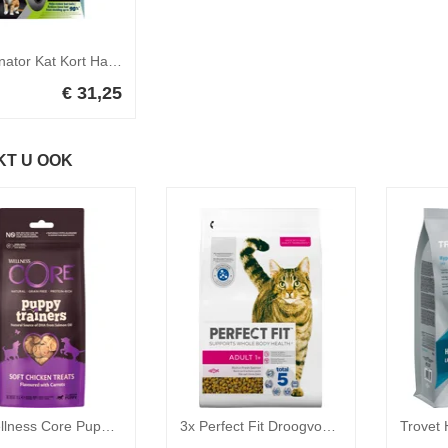
Furminator Kat Kort Haar S
€ 31,25
KT U OOK
8x Wellness Core Puppy Trainers Kip - Wortel 170 gr
3x Perfect Fit Droogvoer Adult Zalm 2,8 kg