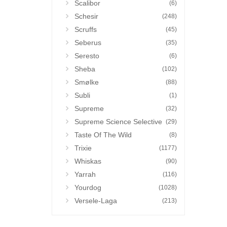
Scalibor
(6)
Schesir
(248)
Scruffs
(45)
Seberus
(35)
Seresto
(6)
Sheba
(102)
Smølke
(88)
Subli
(1)
Supreme
(32)
Supreme Science Selective
(29)
Taste Of The Wild
(8)
Trixie
(1177)
Whiskas
(90)
Yarrah
(116)
Yourdog
(1028)
Versele-Laga
(213)