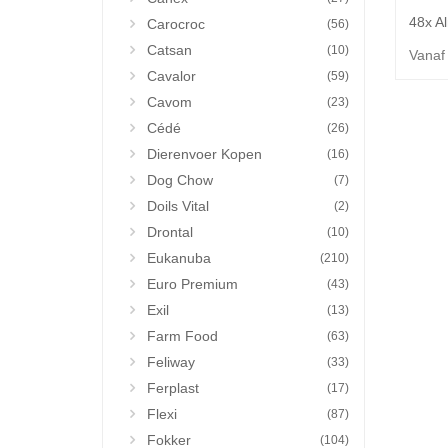
Carocroc
(56)
Catsan
(10)
Vanaf
Cavalor
(59)
Cavom
(23)
Cédé
(26)
Dierenvoer Kopen
(16)
Dog Chow
(7)
Doils Vital
(2)
Drontal
(10)
Eukanuba
(210)
Euro Premium
(43)
Exil
(13)
Farm Food
(63)
Feliway
(33)
Ferplast
(17)
Flexi
(87)
Fokker
(104)