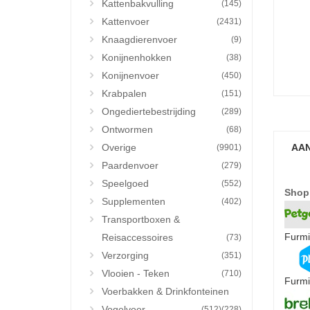
Kattenbakvulling
(145)
Kattenvoer
(2431)
Knaagdierenvoer
(9)
Konijnenhokken
(38)
Konijnenvoer
(450)
Krabpalen
(151)
Ongediertebestrijding
(289)
Ontwormen
(68)
Overige
AAN
(9901)
Paardenvoer
(279)
Speelgoed
(552)
Shop
Supplementen
(402)
Transportboxen &
Furmi
Reisaccessoires
(73)
Verzorging
(351)
Vlooien - Teken
(710)
Furmi
Voerbakken & Drinkfonteinen
Vogelvoer
(512)
(228)