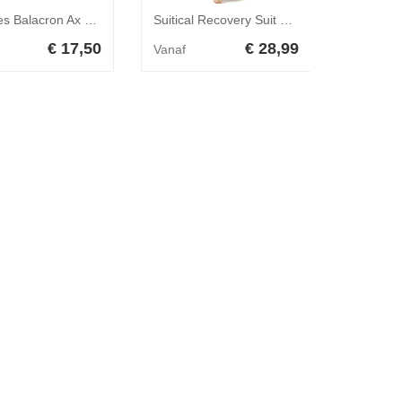
Beeztees Balacron Ax kunstleer roze halsband hond 52-62cm x 30mm
Suitical Recovery Suit Hond - S Plus - Zwart
€ 17,50
€ 28,99
Vanaf
Vanaf