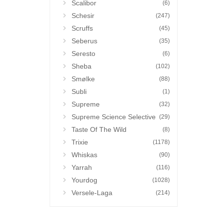
Scalibor
(6)
Schesir
(247)
Scruffs
(45)
Seberus
(35)
Seresto
(6)
Sheba
(102)
Smølke
(88)
Subli
(1)
Supreme
(32)
Supreme Science Selective
(29)
Taste Of The Wild
(8)
Trixie
(1178)
Whiskas
(90)
Yarrah
(116)
Yourdog
(1028)
Versele-Laga
(214)