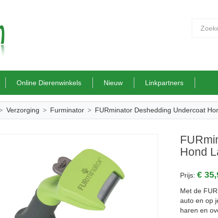
Online Dierenwinkels
Nieuw
Linkpartners
Verzorging
Furminator
FURminator Deshedding Undercoat Ho
FURmin
Hond L
€ 35
Prijs:
Met de FURmi
auto en op je
haren en ove