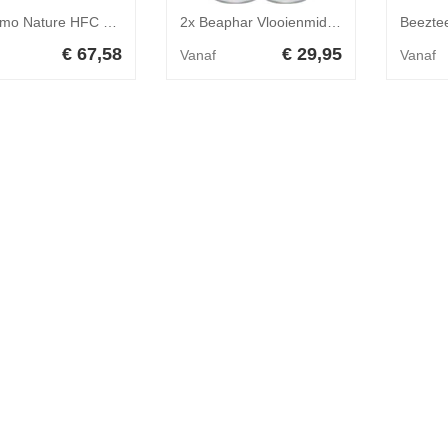
48x Almo Nature HFC Natural Kattenvoer Nat Blikje Kalfsvlees 70 gr
2x Beaphar Vlooienmiddel Omgevingsspray 500 ml
€ 67,58
€ 29,95
Vanaf
Vanaf