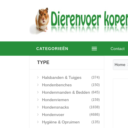
CATEGORIEËN
Contact
TYPE
Home
Halsbanden & Tuigjes
(374)
Hondenbenches
(150)
Hondenmanden & Bedden
(645)
Hondenriemen
(159)
Hondensnacks
(1838)
Hondenvoer
(4686)
Hygiëne & Opruimen
(135)