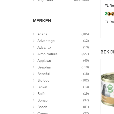
FURmi
MERKEN
FURm
Acana
(105)
Advantage
(12)
Advantix
(13)
BEKIJ
Almo Nature
(327)
Applaws
(40)
Beaphar
(519)
Beneful
(18)
Biofood
(102)
Biokat
(13)
Bolfo
(19)
Bonzo
(37)
Bosch
(81)
Canex
(27)