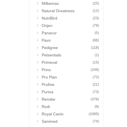
Milbemax
(25)
Natural Greatness
(12)
NutriBird
(23)
Orijen
(79)
Panacur
(5)
Pavo
(66)
Pedigree
(118)
Petsentials
(1)
Primeval
(15)
Prins
(249)
Pro Plan
(72)
Profine
(21)
Purina
(73)
Renske
(376)
Rodi
(9)
Royal Canin
(1065)
Sanimed
(74)