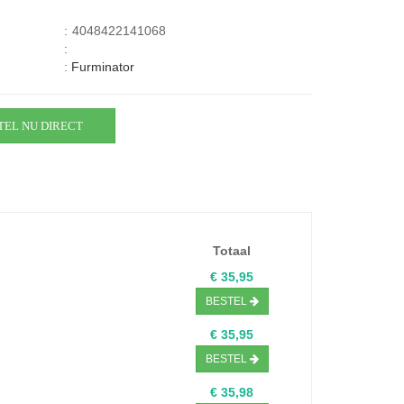
:
4048422141068
:
:
Furminator
TEL NU DIRECT
Totaal
€ 35,95
BESTEL
€ 35,95
BESTEL
€ 35,98