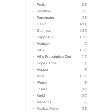
Frolic
(11)
Frontline
(60)
Furminator
(33)
Garvo
(241)
Gourmet
(119)
Happy Dog
(158)
Heiniger
(5)
Hill's
(125)
Hill's Prescription Diet
(45)
Hope Farms
(7)
Hopper
(1)
Iams
(138)
IFetch
(1)
Josera
(45)
Kerbl
(20)
Mansonil
(8)
Markus-Mühle
(32)