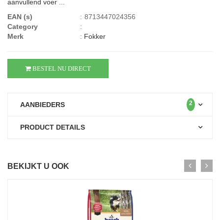
aanvullend voer ...
EAN (s)
:
8713447024356
Category
:
Merk
:
Fokker
BESTEL NU DIRECT
2
AANBIEDERS
PRODUCT DETAILS
BEKIJKT U OOK