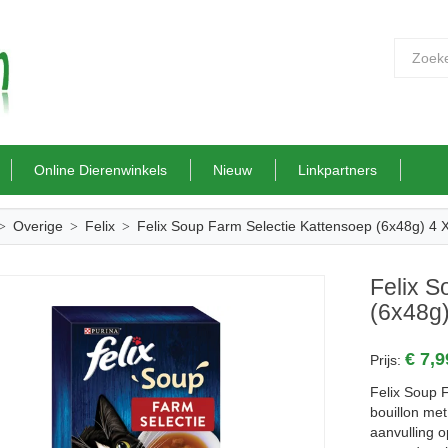
Online Dierenwinkels
Nieuw
Linkpartners
Overige
Felix
Felix Soup Farm Selectie Kattensoep (6x48g) 4 X
Felix S
(6x48g)
€ 7,
Prijs:
Felix Soup F
bouillon met
aanvulling 