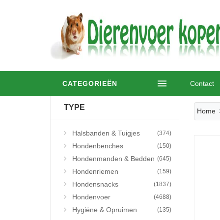
CATEGORIEËN
Contact
TYPE
Home
Halsbanden & Tuigjes
(374)
Hondenbenches
(150)
Hondenmanden & Bedden
(645)
Hondenriemen
(159)
Hondensnacks
(1837)
Hondenvoer
(4688)
Hygiëne & Opruimen
(135)