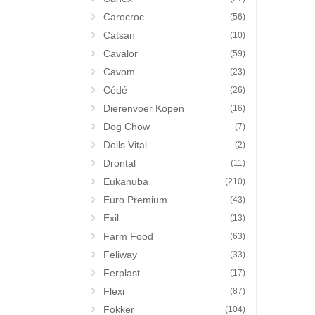
Carocroc
(56)
Catsan
(10)
Cavalor
(59)
Cavom
(23)
Cédé
(26)
Dierenvoer Kopen
(16)
Dog Chow
(7)
Doils Vital
(2)
Drontal
(11)
Eukanuba
(210)
Euro Premium
(43)
Exil
(13)
Farm Food
(63)
Feliway
(33)
Ferplast
(17)
Flexi
(87)
Fokker
(104)