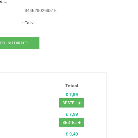
e ...
:
8445290269515
:
:
Felix
TEL NU DIRECT
Totaal
€ 7,99
BESTEL
€ 7,99
BESTEL
€ 9,49