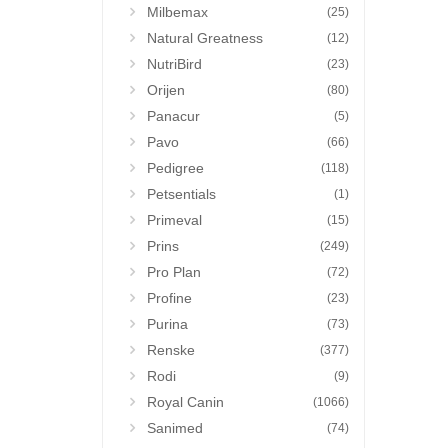
Milbemax
(25)
Natural Greatness
(12)
NutriBird
(23)
Orijen
(80)
Panacur
(5)
Pavo
(66)
Pedigree
(118)
Petsentials
(1)
Primeval
(15)
Prins
(249)
Pro Plan
(72)
Profine
(23)
Purina
(73)
Renske
(377)
Rodi
(9)
Royal Canin
(1066)
Sanimed
(74)