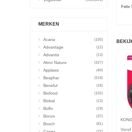
Felix
MERKEN
Acana
(105)
BEKIJ
Advantage
(12)
Advantix
(13)
Almo Nature
(327)
Applaws
(40)
Beaphar
(519)
Beneful
(18)
Biofood
(102)
Biokat
(13)
Bolfo
(19)
Bonzo
(37)
Bosch
(81)
Vanaf
Canex
(27)