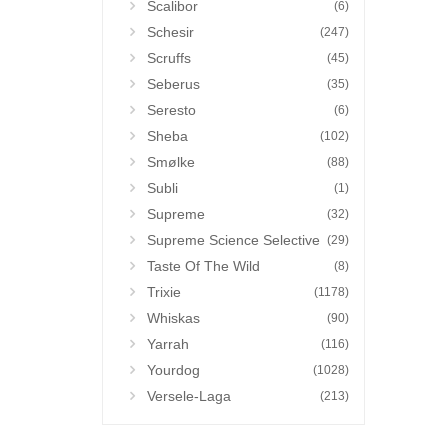
Scalibor
(6)
Schesir
(247)
Scruffs
(45)
Seberus
(35)
Seresto
(6)
Sheba
(102)
Smølke
(88)
Subli
(1)
Supreme
(32)
Supreme Science Selective
(29)
Taste Of The Wild
(8)
Trixie
(1178)
Whiskas
(90)
Yarrah
(116)
Yourdog
(1028)
Versele-Laga
(213)