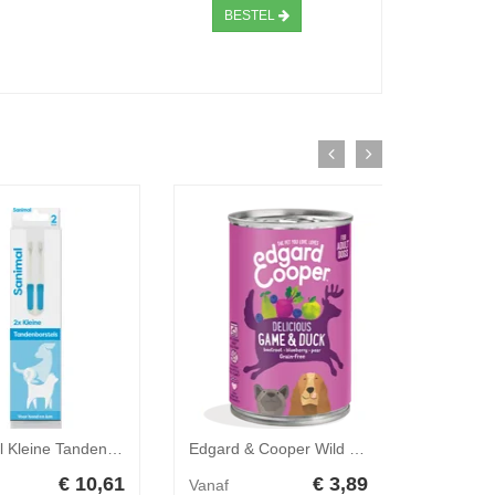
BESTEL
Sanimal Kleine Tandenborstel 2 stuks
Edgard & Cooper Wild & Eend hond natvoer blik 400 gram
€ 10,61
€ 3,89
Vanaf
Vanaf