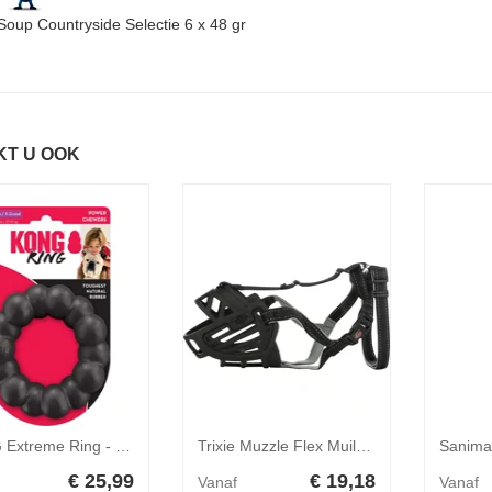
 Soup Countryside Selectie 6 x 48 gr
KT U OOK
KONG Extreme Ring - XL - Zwart
Trixie Muzzle Flex Muilkorf - S
€ 25,99
€ 19,18
Vanaf
Vanaf