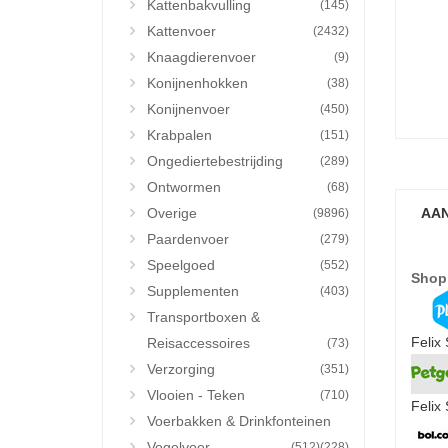
Kattenbakvulling
(145)
Kattenvoer
(2432)
Knaagdierenvoer
(9)
Konijnenhokken
(38)
Konijnenvoer
(450)
Krabpalen
(151)
Ongediertebestrijding
(289)
Ontwormen
(68)
Overige
AAN
(9896)
Paardenvoer
(279)
Speelgoed
(552)
Shop
Supplementen
(403)
Transportboxen &
Felix
Reisaccessoires
(73)
Verzorging
(351)
Vlooien - Teken
(710)
Felix
Voerbakken & Drinkfonteinen
Vogelvoer
(512)
(228)