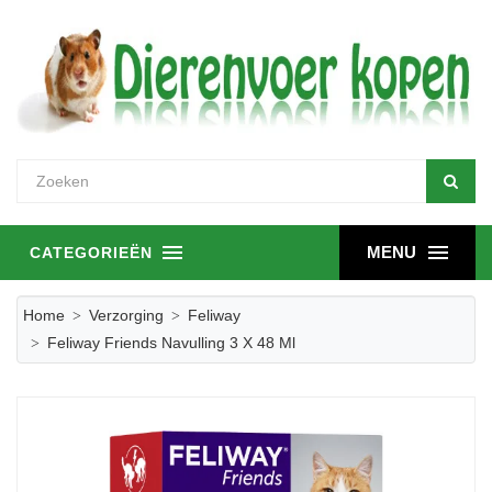
MENU
CATEGORIEËN
Home
Verzorging
Feliway
Feliway Friends Navulling 3 X 48 Ml