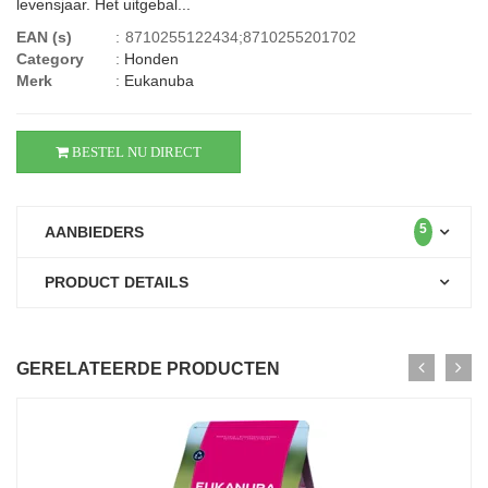
levensjaar. Het uitgebal...
EAN (s)
:
8710255122434;8710255201702
Category
:
Honden
Merk
:
Eukanuba
BESTEL NU DIRECT
5
AANBIEDERS
PRODUCT DETAILS
GERELATEERDE PRODUCTEN