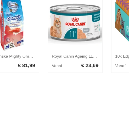
4x Renske Mighty Omega-3 Plus Geperst Hondenvoer Zalm 3 kg
Royal Canin Ageing 11+ Airlift natvoer kat (mousse) 1 tray (12 x 85 g)
€ 81,99
€ 23,69
Vanaf
Vanaf