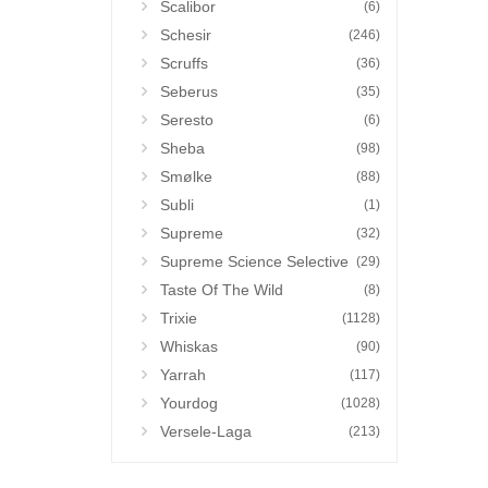
Scalibor
(6)
Schesir
(246)
Scruffs
(36)
Seberus
(35)
Seresto
(6)
Sheba
(98)
Smølke
(88)
Subli
(1)
Supreme
(32)
Supreme Science Selective
(29)
Taste Of The Wild
(8)
Trixie
(1128)
Whiskas
(90)
Yarrah
(117)
Yourdog
(1028)
Versele-Laga
(213)