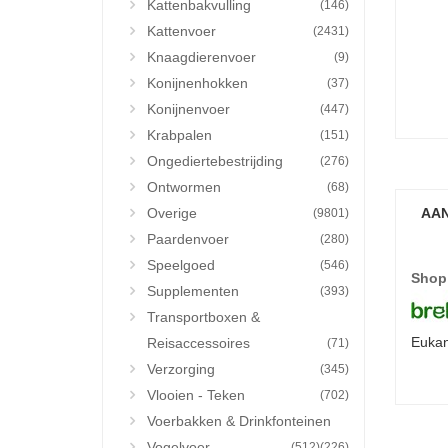
Kattenbakvulling
(146)
Kattenvoer
(2431)
Knaagdierenvoer
(9)
Konijnenhokken
(37)
Konijnenvoer
(447)
Krabpalen
(151)
Ongediertebestrijding
(276)
Ontwormen
(68)
Overige
AAN
(9801)
Paardenvoer
(280)
Speelgoed
(546)
Shop
Supplementen
(393)
Transportboxen &
Eukan
Reisaccessoires
(71)
Verzorging
(345)
Vlooien - Teken
(702)
Voerbakken & Drinkfonteinen
Vogelvoer
(512)
(226)