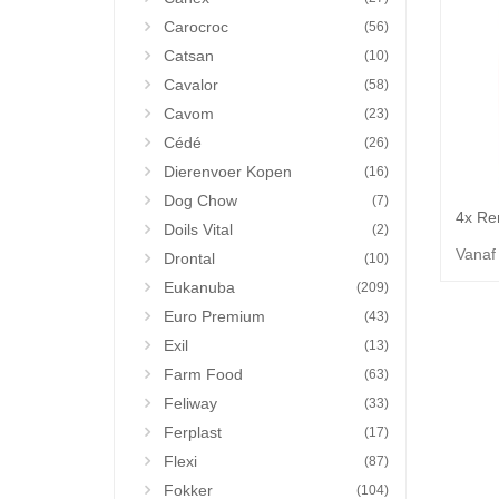
Carocroc
(56)
Catsan
(10)
Cavalor
(58)
Cavom
(23)
Cédé
(26)
Dierenvoer Kopen
(16)
Dog Chow
(7)
Doils Vital
(2)
Vanaf
Drontal
(10)
Eukanuba
(209)
Euro Premium
(43)
Exil
(13)
Farm Food
(63)
Feliway
(33)
Ferplast
(17)
Flexi
(87)
Fokker
(104)