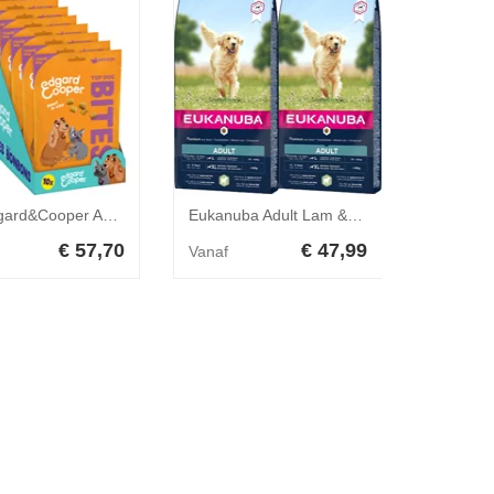
10x Edgard&Cooper Adult Bite S Kip 120 gr
Eukanuba Adult Lam & Rijst Large 2 x 12 kg
€ 57,70
€ 47,99
Vanaf
Vanaf