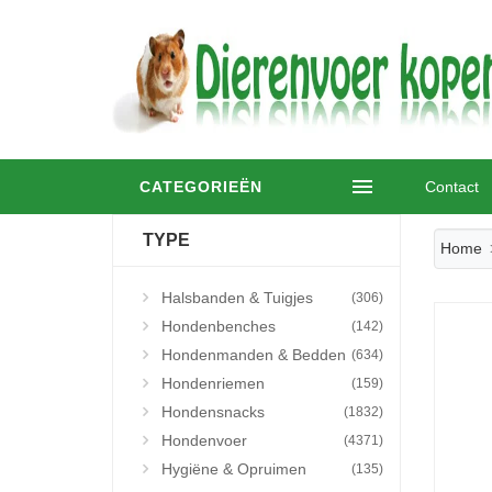
CATEGORIEËN
Contact
TYPE
Home
Halsbanden & Tuigjes
(306)
Hondenbenches
(142)
Hondenmanden & Bedden
(634)
Hondenriemen
(159)
Hondensnacks
(1832)
Hondenvoer
(4371)
Hygiëne & Opruimen
(135)