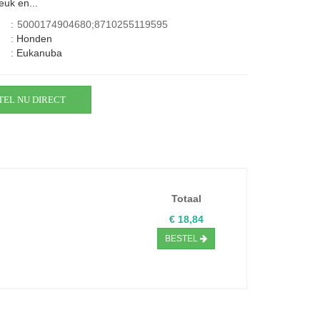
euk en...
:
5000174904680;8710255119595
:
Honden
:
Eukanuba
TEL NU DIRECT
Totaal
€ 18,84
BESTEL