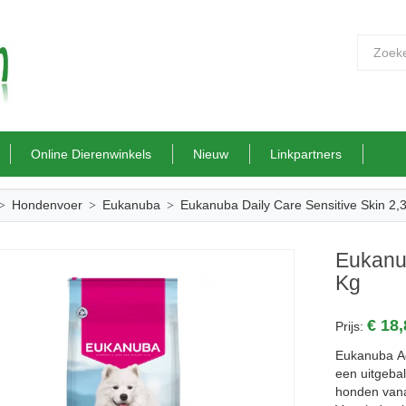
Online Dierenwinkels
Nieuw
Linkpartners
Hondenvoer
Eukanuba
Eukanuba Daily Care Sensitive Skin 2,
Eukanub
Kg
€ 18
Prijs:
Eukanuba Ad
een uitgeba
honden vana