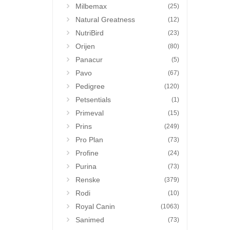
Milbemax
(25)
Natural Greatness
(12)
NutriBird
(23)
Orijen
(80)
Panacur
(5)
Pavo
(67)
Pedigree
(120)
Petsentials
(1)
Primeval
(15)
Prins
(249)
Pro Plan
(73)
Profine
(24)
Purina
(73)
Renske
(379)
Rodi
(10)
Royal Canin
(1063)
Sanimed
(73)