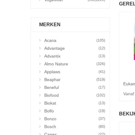
GERE
MERKEN
Acana
(105)
Advantage
(12)
Advantix
(13)
Almo Nature
(326)
Applaws
(41)
Beaphar
(519)
Beneful
(17)
Vanaf
Biofood
(102)
Biokat
(13)
Bolfo
(19)
BEKIJ
Bonzo
(37)
Bosch
(80)
Canex
(27)